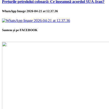
Prețurile petrolului coboară: Ce înseamnă acordul SUA-Iran?
WhatsApp Image 2026-04-21 at 12.37.36
Suntem și pe FACEBOOK