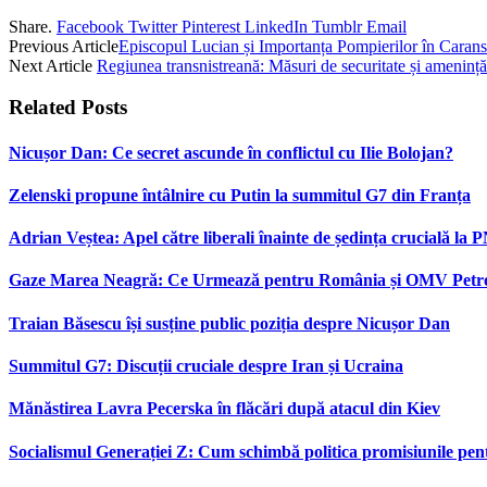
Share.
Facebook
Twitter
Pinterest
LinkedIn
Tumblr
Email
Previous Article
Episcopul Lucian și Importanța Pompierilor în Caran
Next Article
Regiunea transnistreană: Măsuri de securitate și amenințăr
Related
Posts
Nicușor Dan: Ce secret ascunde în conflictul cu Ilie Bolojan?
Zelenski propune întâlnire cu Putin la summitul G7 din Franța
Adrian Veștea: Apel către liberali înainte de ședința crucială la 
Gaze Marea Neagră: Ce Urmează pentru România și OMV Pet
Traian Băsescu își susține public poziția despre Nicușor Dan
Summitul G7: Discuții cruciale despre Iran și Ucraina
Mănăstirea Lavra Pecerska în flăcări după atacul din Kiev
Socialismul Generației Z: Cum schimbă politica promisiunile pent