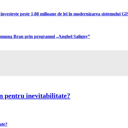
vestește peste 1,88 milioane de lei în modernizarea sistemului GIS 
n comuna Bran prin programul „Anghel Saligny”
 pentru inevitabilitate?
ate?