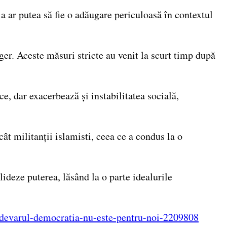
ia ar putea să fie o adăugare periculoasă în contextul
iger. Aceste măsuri stricte au venit la scurt timp după
ice, dar exacerbează și instabilitatea socială,
t militanții islamisti, ceea ce a condus la o
ideze puterea, lăsând la o parte idealurile
-adevarul-democratia-nu-este-pentru-noi-2209808