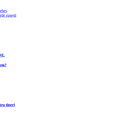
sebeș
ile rusești
PNL
rom?
ru tineri