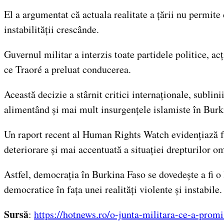
El a argumentat că actuala realitate a țării nu permite
instabilității crescânde.
Guvernul militar a interzis toate partidele politice, a
ce Traoré a preluat conducerea.
Această decizie a stârnit critici internaționale, sublini
alimentând și mai mult insurgențele islamiste în Burk
Un raport recent al Human Rights Watch evidențiază fap
deteriorare și mai accentuată a situației drepturilor om
Astfel, democrația în Burkina Faso se dovedește a fi o 
democratice în fața unei realități violente și instabile.
Sursă
:
https://hotnews.ro/o-junta-militara-ce-a-pro