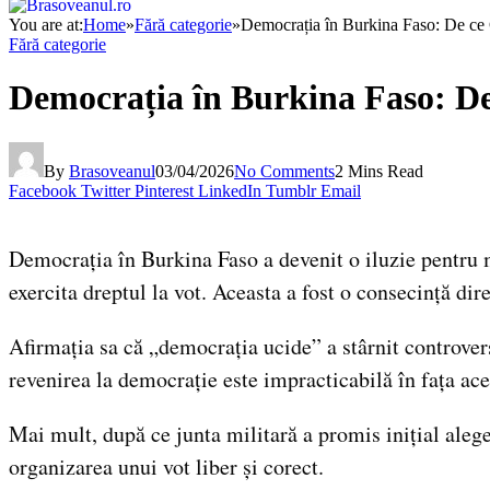
You are at:
Home
»
Fără categorie
»
Democrația în Burkina Faso: De ce C
Fără categorie
Democrația în Burkina Faso: De 
By
Brasoveanul
03/04/2026
No Comments
2 Mins Read
Facebook
Twitter
Pinterest
LinkedIn
Tumblr
Email
Democrația în Burkina Faso a devenit o iluzie pentru mu
exercita dreptul la vot. Aceasta a fost o consecință dir
Afirmația sa că „democrația ucide” a stârnit controverse
revenirea la democrație este impracticabilă în fața ace
Mai mult, după ce junta militară a promis inițial aleg
organizarea unui vot liber și corect.