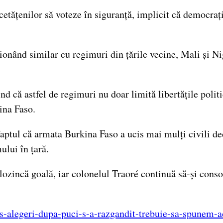
 cetățenilor să voteze în siguranță, implicit că democraț
cționând similar cu regimuri din țările vecine, Mali și N
ind că astfel de regimuri nu doar limită libertățile polit
ina Faso.
tul că armata Burkina Faso a ucis mai mulți civili decâ
ului în țară.
lozincă goală, iar colonelul Traoré continuă să-și consol
mis-alegeri-dupa-puci-s-a-razgandit-trebuie-sa-spunem