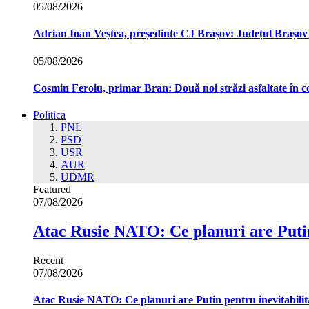
05/08/2026
Adrian Ioan Veștea, președinte CJ Brașov: Județul Brașov in
05/08/2026
Cosmin Feroiu, primar Bran: Două noi străzi asfaltate î
Politica
PNL
PSD
USR
AUR
UDMR
Featured
07/08/2026
Atac Rusie NATO: Ce planuri are Putin
Recent
07/08/2026
Atac Rusie NATO: Ce planuri are Putin pentru inevitabilit