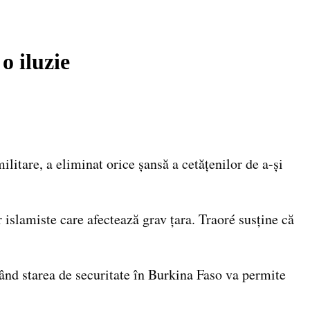
o iluzie
litare, a eliminat orice șansă a cetățenilor de a-și
r islamiste care afectează grav țara. Traoré susține că
când starea de securitate în Burkina Faso va permite