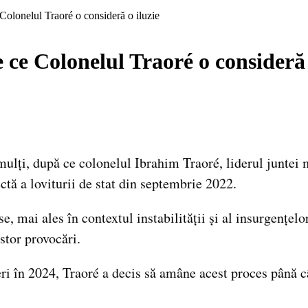
olonelul Traoré o consideră o iluzie
ce Colonelul Traoré o consideră 
lți, după ce colonelul Ibrahim Traoré, liderul juntei mi
ectă a loviturii de stat din septembrie 2022.
, mai ales în contextul instabilității și al insurgențelo
stor provocări.
eri în 2024, Traoré a decis să amâne acest proces până 