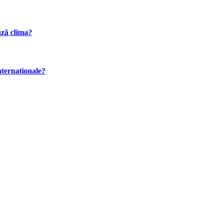
ază clima?
internaționale?