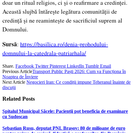
doar un ritual religios, ci și o reafirmare a credinței.
Această slujbă întărește legătura comunității de
credință și ne reamintește de sacrificiul suprem al
Domnului.
Sursă
:
https://basilica.ro/denia-prohodului-
domnului-la-catedrala-patriarhala/
Share.
Facebook
Twitter
Pinterest
LinkedIn
Tumblr
Email
Previous Article
Transport Public Paști 2026: Cum va Funcționa în
Noaptea de Înviere
Next Article
Negocieri Iran: Ce condiții impune Teheranul înainte de
discuții
Related
Posts
Spitalul Municipal Săcele: Pacienții pot beneficia de examinare
cu Sudoscan
Sebastian Rusu, deputat PNL Brașov: 80 de milioane de euro