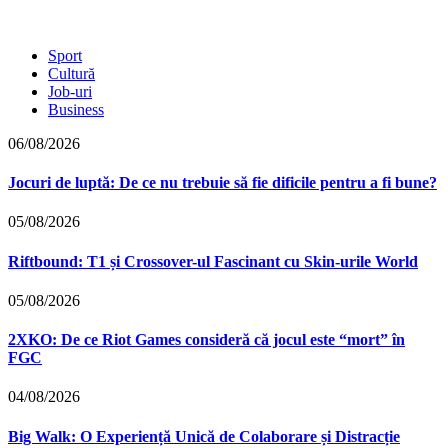
Sport
Cultură
Job-uri
Business
06/08/2026
Jocuri de luptă: De ce nu trebuie să fie dificile pentru a fi bune?
05/08/2026
Riftbound: T1 și Crossover-ul Fascinant cu Skin-urile World
05/08/2026
2XKO: De ce Riot Games consideră că jocul este “mort” în
FGC
04/08/2026
Big Walk: O Experiență Unică de Colaborare și Distracție