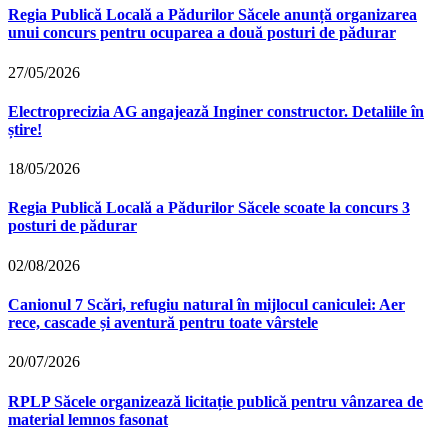
Regia Publică Locală a Pădurilor Săcele anunță organizarea
unui concurs pentru ocuparea a două posturi de pădurar
27/05/2026
Electroprecizia AG angajează Inginer constructor. Detaliile în
știre!
18/05/2026
Regia Publică Locală a Pădurilor Săcele scoate la concurs 3
posturi de pădurar
02/08/2026
Canionul 7 Scări, refugiu natural în mijlocul caniculei: Aer
rece, cascade și aventură pentru toate vârstele
20/07/2026
RPLP Săcele organizează licitație publică pentru vânzarea de
material lemnos fasonat