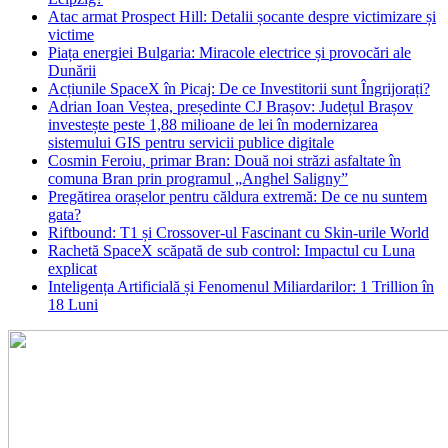
Atac armat Prospect Hill: Detalii șocante despre victimizare și
victime
Piața energiei Bulgaria: Miracole electrice și provocări ale
Dunării
Acțiunile SpaceX în Picaj: De ce Investitorii sunt Îngrijorați?
Adrian Ioan Veștea, președinte CJ Brașov: Județul Brașov
investește peste 1,88 milioane de lei în modernizarea
sistemului GIS pentru servicii publice digitale
Cosmin Feroiu, primar Bran: Două noi străzi asfaltate în
comuna Bran prin programul „Anghel Saligny”
Pregătirea orașelor pentru căldura extremă: De ce nu suntem
gata?
Riftbound: T1 și Crossover-ul Fascinant cu Skin-urile World
Rachetă SpaceX scăpată de sub control: Impactul cu Luna
explicat
Inteligența Artificială și Fenomenul Miliardarilor: 1 Trillion în
18 Luni