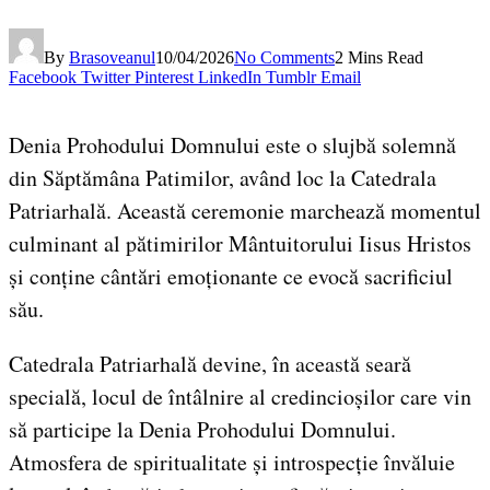
By
Brasoveanul
10/04/2026
No Comments
2 Mins Read
Facebook
Twitter
Pinterest
LinkedIn
Tumblr
Email
Denia Prohodului Domnului este o slujbă solemnă
din Săptămâna Patimilor, având loc la Catedrala
Patriarhală. Această ceremonie marchează momentul
culminant al pătimirilor Mântuitorului Iisus Hristos
și conține cântări emoționante ce evocă sacrificiul
său.
Catedrala Patriarhală devine, în această seară
specială, locul de întâlnire al credincioșilor care vin
să participe la Denia Prohodului Domnului.
Atmosfera de spiritualitate și introspecție învăluie