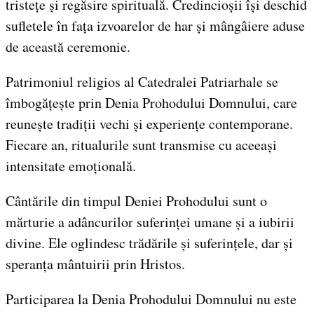
tristețe și regăsire spirituală. Credincioșii își deschid
sufletele în fața izvoarelor de har și mângâiere aduse
de această ceremonie.
Patrimoniul religios al Catedralei Patriarhale se
îmbogățește prin Denia Prohodului Domnului, care
reunește tradiții vechi și experiențe contemporane.
Fiecare an, ritualurile sunt transmise cu aceeași
intensitate emoțională.
Cântările din timpul Deniei Prohodului sunt o
mărturie a adâncurilor suferinței umane și a iubirii
divine. Ele oglindesc trădările și suferințele, dar și
speranța mântuirii prin Hristos.
Participarea la Denia Prohodului Domnului nu este