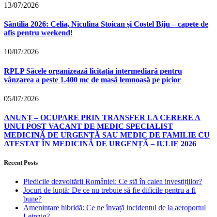
13/07/2026
Sântilia 2026: Celia, Niculina Stoican și Costel Biju – capete de
afis pentru weekend!
10/07/2026
RPLP Săcele organizează licitația intermediară pentru
vânzarea a peste 1.400 mc de masă lemnoasă pe picior
05/07/2026
ANUNȚ – OCUPARE PRIN TRANSFER LA CERERE A
UNUI POST VACANT DE MEDIC SPECIALIST
MEDICINĂ DE URGENȚĂ SAU MEDIC DE FAMILIE CU
ATESTAT ÎN MEDICINĂ DE URGENȚĂ – IULIE 2026
Recent Posts
Piedicile dezvoltării României: Ce stă în calea investițiilor?
Jocuri de luptă: De ce nu trebuie să fie dificile pentru a fi
bune?
Amenințare hibridă: Ce ne învață incidentul de la aeroportul
Leipzig?