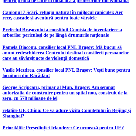
pentru prima de carieră didactică a profesorilor din România
Canionul 7 Scări, refugiu natural în mijlocul caniculei: Aer
rece, cascade și aventură pentru toate vârstele
Prefectul Brașovului a constituit Comisia de inventariere a
arborilor periculoși de pe lângă drumurile naționale
Pamela Diaconu, consilier local PNL Brașov: Mă bucur să
anunț redeschiderea Centrului destinat consilierii persoanelor
care au săvârșit acte de violență domestică
Vasile Mezdrea, consilier local PNL Brașov: Vești bune pentru
locuitorii din Răcădău!
George Scripcaru, primar al Mun. Brașov: Am semnat
autorizația de construire pentru un spital nou, construit de la
zero, cu 578 milioane de lei
relațiile UE-China: Ce va aduce vizita Comitetului în Beijing și
Shanghai?
Prioritățile Președinției Irlandeze: Ce urmează pentru UE?