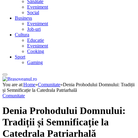
Sănătate
Eveniment
Social
Business
Eveniment
Job-uri
Cultura
Educatie
Eveniment
Cooking
Sport
Gaming
You are at:
Home
»
Comunitate
»
Denia Prohodului Domnului: Tradiții
și Semnificație la Catedrala Patriarhală
Comunitate
Denia Prohodului Domnului:
Tradiții și Semnificație la
Catedrala Patriarhală