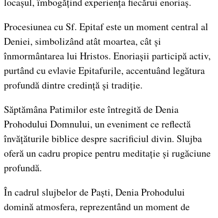
locașul, îmbogățind experiența fiecărui enoriaș.
Procesiunea cu Sf. Epitaf este un moment central al
Deniei, simbolizând atât moartea, cât și
înmormântarea lui Hristos. Enoriașii participă activ,
purtând cu evlavie Epitafurile, accentuând legătura
profundă dintre credință și tradiție.
Săptămâna Patimilor este întregită de Denia
Prohodului Domnului, un eveniment ce reflectă
învățăturile biblice despre sacrificiul divin. Slujba
oferă un cadru propice pentru meditație și rugăciune
profundă.
În cadrul slujbelor de Paști, Denia Prohodului
domină atmosfera, reprezentând un moment de