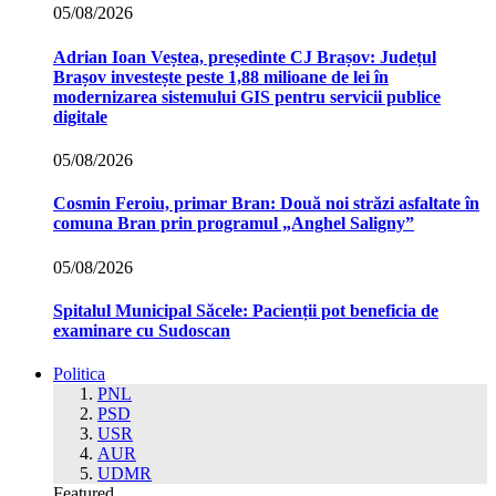
05/08/2026
Adrian Ioan Veștea, președinte CJ Brașov: Județul
Brașov investește peste 1,88 milioane de lei în
modernizarea sistemului GIS pentru servicii publice
digitale
05/08/2026
Cosmin Feroiu, primar Bran: Două noi străzi asfaltate în
comuna Bran prin programul „Anghel Saligny”
05/08/2026
Spitalul Municipal Săcele: Pacienții pot beneficia de
examinare cu Sudoscan
Politica
PNL
PSD
USR
AUR
UDMR
Featured