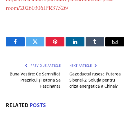
room/20260306IPR37526/
Facebook
Twitter
Pinterest
LinkedIn
Tumblr
Email
PREVIOUS ARTICLE
NEXT ARTICLE
Buna Vestire: Ce Semnifică
Gazoductul rusesc Puterea
Praznicul și Istoria Sa
Siberiei-2: Soluția pentru
Fascinantă
criza energetică a Chinei?
RELATED
POSTS