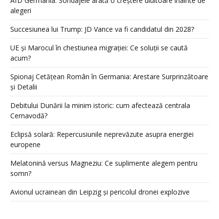
AfD Germania: Sondajele arată o creștere uluitoare înainte de
alegeri
Succesiunea lui Trump: JD Vance va fi candidatul din 2028?
UE și Marocul în chestiunea migrației: Ce soluții se caută
acum?
Spionaj Cetățean Român în Germania: Arestare Surprinzătoare
și Detalii
Debitului Dunării la minim istoric: cum afectează centrala
Cernavodă?
Eclipsă solară: Repercusiunile neprevăzute asupra energiei
europene
Melatonină versus Magneziu: Ce suplimente alegem pentru
somn?
Avionul ucrainean din Leipzig și pericolul dronei explozive