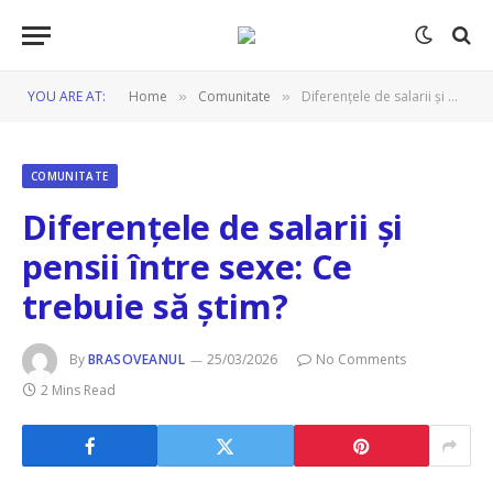
YOU ARE AT:
Home
Comunitate
Diferențele de salarii și pensii între sexe: Ce trebuie să știm?
»
»
COMUNITATE
Diferențele de salarii și
pensii între sexe: Ce
trebuie să știm?
By
BRASOVEANUL
25/03/2026
No Comments
2 Mins Read