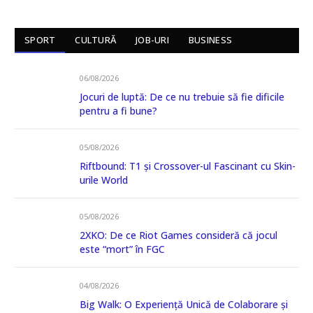
SPORT
CULTURĂ
JOB-URI
BUSINESS
06/08/2026
Jocuri de luptă: De ce nu trebuie să fie dificile
pentru a fi bune?
05/08/2026
Riftbound: T1 și Crossover-ul Fascinant cu Skin-
urile World
05/08/2026
2XKO: De ce Riot Games consideră că jocul
este “mort” în FGC
04/08/2026
Big Walk: O Experiență Unică de Colaborare și