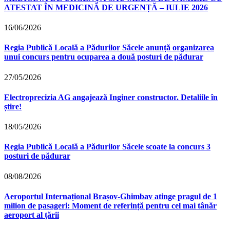
ATESTAT ÎN MEDICINĂ DE URGENȚĂ – IULIE 2026
16/06/2026
Regia Publică Locală a Pădurilor Săcele anunță organizarea
unui concurs pentru ocuparea a două posturi de pădurar
27/05/2026
Electroprecizia AG angajează Inginer constructor. Detaliile în
știre!
18/05/2026
Regia Publică Locală a Pădurilor Săcele scoate la concurs 3
posturi de pădurar
08/08/2026
Aeroportul Internațional Brașov‑Ghimbav atinge pragul de 1
milion de pasageri: Moment de referință pentru cel mai tânăr
aeroport al țării