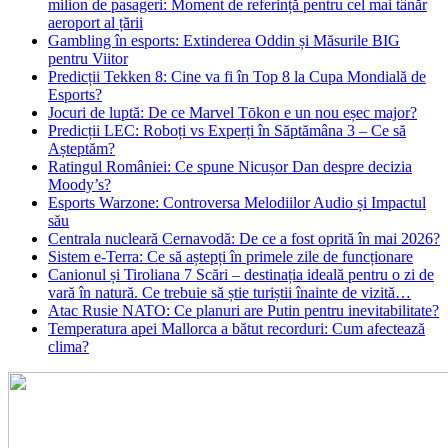
milion de pasageri: Moment de referință pentru cel mai tânăr
aeroport al țării
Gambling în esports: Extinderea Oddin și Măsurile BIG
pentru Viitor
Predicții Tekken 8: Cine va fi în Top 8 la Cupa Mondială de
Esports?
Jocuri de luptă: De ce Marvel Tōkon e un nou eșec major?
Predicții LEC: Roboți vs Experți în Săptămâna 3 – Ce să
Așteptăm?
Ratingul României: Ce spune Nicușor Dan despre decizia
Moody’s?
Esports Warzone: Controversa Melodiilor Audio și Impactul
său
Centrala nucleară Cernavodă: De ce a fost oprită în mai 2026?
Sistem e-Terra: Ce să aștepți în primele zile de funcționare
Canionul și Tiroliana 7 Scări – destinația ideală pentru o zi de
vară în natură. Ce trebuie să știe turiștii înainte de vizită…
Atac Rusie NATO: Ce planuri are Putin pentru inevitabilitate?
Temperatura apei Mallorca a bătut recorduri: Cum afectează
clima?