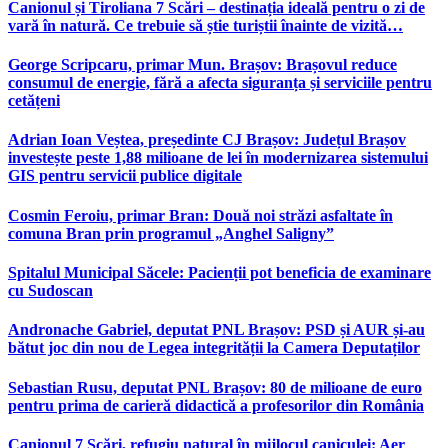
Canionul și Tiroliana 7 Scări – destinația ideală pentru o zi de
vară în natură. Ce trebuie să știe turiștii înainte de vizită…
George Scripcaru, primar Mun. Brașov: Brașovul reduce
consumul de energie, fără a afecta siguranța și serviciile pentru
cetățeni
Adrian Ioan Veștea, președinte CJ Brașov: Județul Brașov
investește peste 1,88 milioane de lei în modernizarea sistemului
GIS pentru servicii publice digitale
Cosmin Feroiu, primar Bran: Două noi străzi asfaltate în
comuna Bran prin programul „Anghel Saligny”
Spitalul Municipal Săcele: Pacienții pot beneficia de examinare
cu Sudoscan
Andronache Gabriel, deputat PNL Brașov: PSD și AUR și-au
bătut joc din nou de Legea integrității la Camera Deputaților
Sebastian Rusu, deputat PNL Brașov: 80 de milioane de euro
pentru prima de carieră didactică a profesorilor din România
Canionul 7 Scări, refugiu natural în mijlocul caniculei: Aer