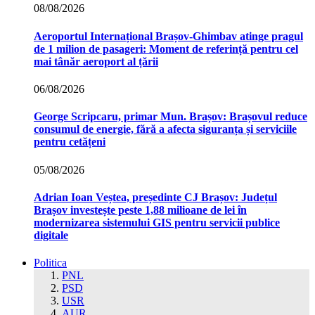
08/08/2026
Aeroportul Internațional Brașov‑Ghimbav atinge pragul
de 1 milion de pasageri: Moment de referință pentru cel
mai tânăr aeroport al țării
06/08/2026
George Scripcaru, primar Mun. Brașov: Brașovul reduce
consumul de energie, fără a afecta siguranța și serviciile
pentru cetățeni
05/08/2026
Adrian Ioan Veștea, președinte CJ Brașov: Județul
Brașov investește peste 1,88 milioane de lei în
modernizarea sistemului GIS pentru servicii publice
digitale
Politica
PNL
PSD
USR
AUR