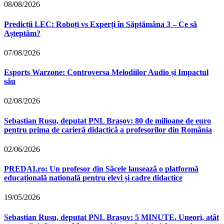
08/08/2026
Predicții LEC: Roboți vs Experți în Săptămâna 3 – Ce să
Așteptăm?
07/08/2026
Esports Warzone: Controversa Melodiilor Audio și Impactul
său
02/08/2026
Sebastian Rusu, deputat PNL Brașov: 80 de milioane de euro
pentru prima de carieră didactică a profesorilor din România
02/06/2026
PREDAI.ro: Un profesor din Săcele lansează o platformă
educațională națională pentru elevi și cadre didactice
19/05/2026
Sebastian Rusu, deputat PNL Brașov: 5 MINUTE. Uneori, atât