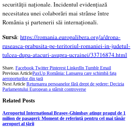
securității naționale. Incidentul evidențiază
necesitatea unei colaborări mai strânse între
România și partenerii săi internaționali.
Sursă
:
https://romania.europalibera.org/a/drona-
ruseasca-prabusita-pe-teritoriul-romaniei-in-judetul-
tulcea-dupa-atacuri-asupra-ucrainei/33716874.html
Share.
Facebook
Twitter
Pinterest
LinkedIn
Tumblr
Email
Previous Article
PaxUp România: Lansarea care schimbă fața
aeroporturilor din țară
Next Article
Returnarea persoanelor fără drept de ședere: Decizia
Parlamentului European a stârnit controverse
Related
Posts
Aeroportul Internațional Brașov‑Ghimbav atinge pragul de 1
milion de pasageri: Moment de referință pentru cel mai tânăr
aeroport al țării