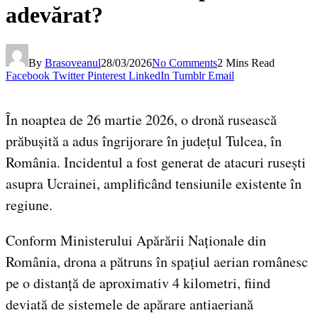
adevărat?
By
Brasoveanul
28/03/2026
No Comments
2 Mins Read
Facebook
Twitter
Pinterest
LinkedIn
Tumblr
Email
În noaptea de 26 martie 2026, o dronă rusească
prăbușită a adus îngrijorare în județul Tulcea, în
România. Incidentul a fost generat de atacuri rusești
asupra Ucrainei, amplificând tensiunile existente în
regiune.
Conform Ministerului Apărării Naționale din
România, drona a pătruns în spațiul aerian românesc
pe o distanță de aproximativ 4 kilometri, fiind
deviată de sistemele de apărare antiaeriană