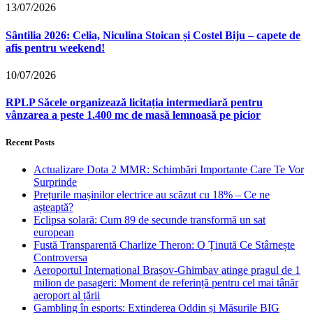
13/07/2026
Sântilia 2026: Celia, Niculina Stoican și Costel Biju – capete de
afis pentru weekend!
10/07/2026
RPLP Săcele organizează licitația intermediară pentru
vânzarea a peste 1.400 mc de masă lemnoasă pe picior
Recent Posts
Actualizare Dota 2 MMR: Schimbări Importante Care Te Vor
Surprinde
Prețurile mașinilor electrice au scăzut cu 18% – Ce ne
așteaptă?
Eclipsa solară: Cum 89 de secunde transformă un sat
european
Fustă Transparentă Charlize Theron: O Ținută Ce Stârnește
Controversa
Aeroportul Internațional Brașov‑Ghimbav atinge pragul de 1
milion de pasageri: Moment de referință pentru cel mai tânăr
aeroport al țării
Gambling în esports: Extinderea Oddin și Măsurile BIG