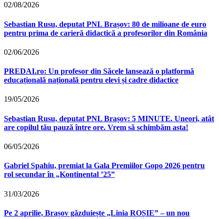
02/08/2026
Sebastian Rusu, deputat PNL Brașov: 80 de milioane de euro
pentru prima de carieră didactică a profesorilor din România
02/06/2026
PREDAI.ro: Un profesor din Săcele lansează o platformă
educațională națională pentru elevi și cadre didactice
19/05/2026
Sebastian Rusu, deputat PNL Brașov: 5 MINUTE. Uneori, atât
are copilul tău pauză între ore. Vrem să schimbăm asta!
06/05/2026
Gabriel Spahiu, premiat la Gala Premiilor Gopo 2026 pentru
rol secundar în „Kontinental ’25”
31/03/2026
Pe 2 aprilie, Brașov găzduiește „Linia ROȘIE” – un nou