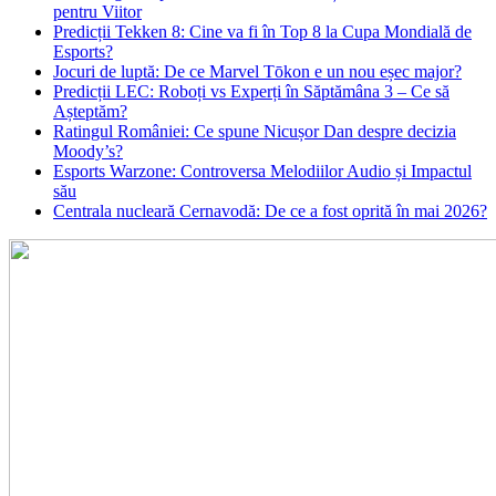
pentru Viitor
Predicții Tekken 8: Cine va fi în Top 8 la Cupa Mondială de
Esports?
Jocuri de luptă: De ce Marvel Tōkon e un nou eșec major?
Predicții LEC: Roboți vs Experți în Săptămâna 3 – Ce să
Așteptăm?
Ratingul României: Ce spune Nicușor Dan despre decizia
Moody’s?
Esports Warzone: Controversa Melodiilor Audio și Impactul
său
Centrala nucleară Cernavodă: De ce a fost oprită în mai 2026?