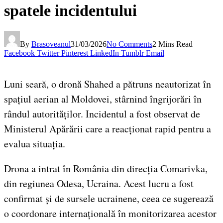
spatele incidentului
By
Brasoveanul
31/03/2026
No Comments
2 Mins Read
Facebook
Twitter
Pinterest
LinkedIn
Tumblr
Email
Luni seară, o dronă Shahed a pătruns neautorizat în
spațiul aerian al Moldovei, stârnind îngrijorări în
rândul autorităților. Incidentul a fost observat de
Ministerul Apărării care a reacționat rapid pentru a
evalua situația.
Drona a intrat în România din direcția Comarivka,
din regiunea Odesa, Ucraina. Acest lucru a fost
confirmat și de sursele ucrainene, ceea ce sugerează
o coordonare internațională în monitorizarea acestor