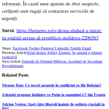
informați. În cazul unor aparate de zbor suspecte,
cetățenii sunt rugați să contacteze serviciile de
urgență.
Sursă
:
https://hotnews.ro/o-drona-shahed-a-intrat-
in-spatiul-aerian-al-republicii-moldova-2206563
Share.
Facebook
Twitter
Pinterest
LinkedIn
Tumblr
Email
Previous Article
Serial despre Jeffrey Epstein: Se anunță o relatare
explozivă
Next Article
Zelenski în Orientul Mijlociu: Acorduri de Securitate
Revoluționare
Related
Posts
Nicușor Dan: Ce secret ascunde în conflictul cu Ilie Bolojan?
Zelenski propune întâlnire cu Putin la summitul G7 din Franța
Adrian Veștea: Apel către liberali înainte de ședința crucială la
PNL