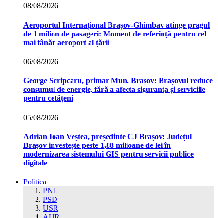
08/08/2026
Aeroportul Internațional Brașov‑Ghimbav atinge pragul
de 1 milion de pasageri: Moment de referință pentru cel
mai tânăr aeroport al țării
06/08/2026
George Scripcaru, primar Mun. Brașov: Brașovul reduce
consumul de energie, fără a afecta siguranța și serviciile
pentru cetățeni
05/08/2026
Adrian Ioan Veștea, președinte CJ Brașov: Județul
Brașov investește peste 1,88 milioane de lei în
modernizarea sistemului GIS pentru servicii publice
digitale
Politica
PNL
PSD
USR
AUR