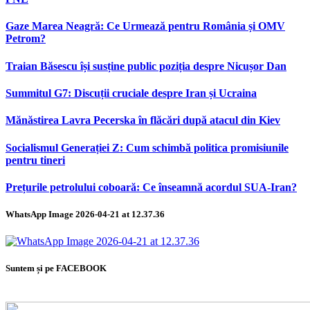
Gaze Marea Neagră: Ce Urmează pentru România și OMV
Petrom?
Traian Băsescu își susține public poziția despre Nicușor Dan
Summitul G7: Discuții cruciale despre Iran și Ucraina
Mănăstirea Lavra Pecerska în flăcări după atacul din Kiev
Socialismul Generației Z: Cum schimbă politica promisiunile
pentru tineri
Prețurile petrolului coboară: Ce înseamnă acordul SUA-Iran?
WhatsApp Image 2026-04-21 at 12.37.36
Suntem și pe FACEBOOK