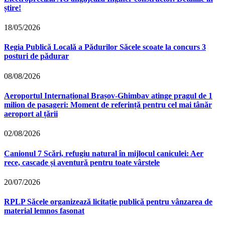
știre!
18/05/2026
Regia Publică Locală a Pădurilor Săcele scoate la concurs 3
posturi de pădurar
08/08/2026
Aeroportul Internațional Brașov‑Ghimbav atinge pragul de 1
milion de pasageri: Moment de referință pentru cel mai tânăr
aeroport al țării
02/08/2026
Canionul 7 Scări, refugiu natural în mijlocul caniculei: Aer
rece, cascade și aventură pentru toate vârstele
20/07/2026
RPLP Săcele organizează licitație publică pentru vânzarea de
material lemnos fasonat