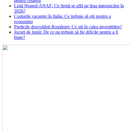
pentru cetățeni
Listă Neagră ANAF: Ce firmă se află pe lista datornicilor în
2026?
Costurile vacanței în Italia: Ce trebuie să știi pentru a
economisi
Piedicile dezvoltării României: Ce stă în calea investițiilor?
Jocuri de luptă: De ce nu trebuie să fie dificile pentru a fi
bune?