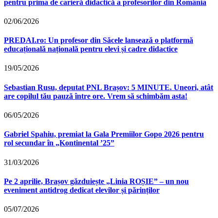
pentru prima de carieră didactică a profesorilor din România
02/06/2026
PREDAI.ro: Un profesor din Săcele lansează o platformă
educațională națională pentru elevi și cadre didactice
19/05/2026
Sebastian Rusu, deputat PNL Brașov: 5 MINUTE. Uneori, atât
are copilul tău pauză între ore. Vrem să schimbăm asta!
06/05/2026
Gabriel Spahiu, premiat la Gala Premiilor Gopo 2026 pentru
rol secundar în „Kontinental ’25”
31/03/2026
Pe 2 aprilie, Brașov găzduiește „Linia ROȘIE” – un nou
eveniment antidrog dedicat elevilor și părinților
05/07/2026