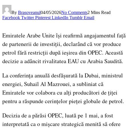
By
Brasoveanul
04/05/2026
No Comments
2 Mins Read
Facebook
Twitter
Pinterest
LinkedIn
Tumblr
Email
Emiratele Arabe Unite își reafirmă angajamentul față
de partenerii de investiții, declarând că vor produce
petrol fără restricții după ieșirea din OPEC. Această
decizie a adâncit rivalitatea EAU cu Arabia Saudită.
La conferința anuală desfășurată la Dubai, ministrul
energiei, Suhail Al Mazrouei, a subliniat că
Emiratele vor colabora cu alți producători de țiței
pentru a răspunde cerințelor pieței globale de petrol.
Decizia de a părăsi OPEC, luată pe 1 mai, a fost
interpretată ca o mișcare strategică menită să ofere