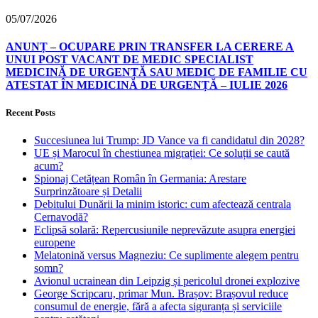
05/07/2026
ANUNȚ – OCUPARE PRIN TRANSFER LA CERERE A
UNUI POST VACANT DE MEDIC SPECIALIST
MEDICINĂ DE URGENȚĂ SAU MEDIC DE FAMILIE CU
ATESTAT ÎN MEDICINĂ DE URGENȚĂ – IULIE 2026
Recent Posts
Succesiunea lui Trump: JD Vance va fi candidatul din 2028?
UE și Marocul în chestiunea migrației: Ce soluții se caută
acum?
Spionaj Cetățean Român în Germania: Arestare
Surprinzătoare și Detalii
Debitului Dunării la minim istoric: cum afectează centrala
Cernavodă?
Eclipsă solară: Repercusiunile neprevăzute asupra energiei
europene
Melatonină versus Magneziu: Ce suplimente alegem pentru
somn?
Avionul ucrainean din Leipzig și pericolul dronei explozive
George Scripcaru, primar Mun. Brașov: Brașovul reduce
consumul de energie, fără a afecta siguranța și serviciile