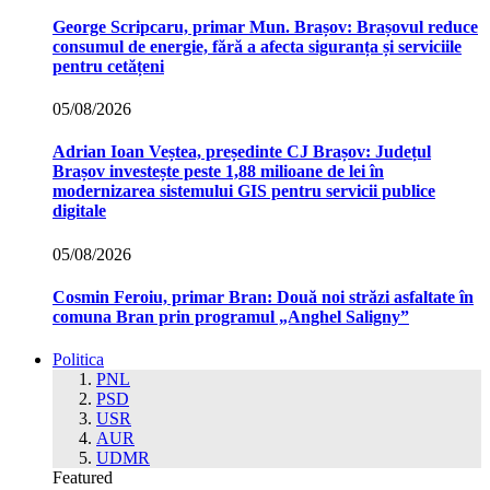
George Scripcaru, primar Mun. Brașov: Brașovul reduce
consumul de energie, fără a afecta siguranța și serviciile
pentru cetățeni
05/08/2026
Adrian Ioan Veștea, președinte CJ Brașov: Județul
Brașov investește peste 1,88 milioane de lei în
modernizarea sistemului GIS pentru servicii publice
digitale
05/08/2026
Cosmin Feroiu, primar Bran: Două noi străzi asfaltate în
comuna Bran prin programul „Anghel Saligny”
Politica
PNL
PSD
USR
AUR
UDMR
Featured