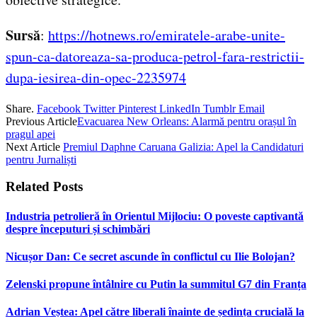
Sursă
:
https://hotnews.ro/emiratele-arabe-unite-
spun-ca-datoreaza-sa-produca-petrol-fara-restrictii-
dupa-iesirea-din-opec-2235974
Share.
Facebook
Twitter
Pinterest
LinkedIn
Tumblr
Email
Previous Article
Evacuarea New Orleans: Alarmă pentru orașul în
pragul apei
Next Article
Premiul Daphne Caruana Galizia: Apel la Candidaturi
pentru Jurnaliști
Related
Posts
Industria petrolieră în Orientul Mijlociu: O poveste captivantă
despre începuturi și schimbări
Nicușor Dan: Ce secret ascunde în conflictul cu Ilie Bolojan?
Zelenski propune întâlnire cu Putin la summitul G7 din Franța
Adrian Veștea: Apel către liberali înainte de ședința crucială la