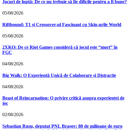
Jocuri de luptă: De ce nu trebuie să fie dificile pentru a fi bune?
05/08/2026
Riftbound: T1 și Crossover-ul Fascinant cu Skin-urile World
05/08/2026
2XKO: De ce Riot Games consideră că jocul este “mort” în
FGC
04/08/2026
Big Walk: O Experiență Unică de Colaborare și Distracție
04/08/2026
Beast of Reincarnation: O privire critică asupra experienței de
joc
02/08/2026
Sebastian Rusu, deputat PNL Brașov: 80 de milioane de euro