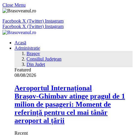
Close Menu
Facebook
X (Twitter)
Instagram
Facebook
X (Twitter)
Instagram
Acasă
Administratie
Braşov
Consiliul Judeţean
Din Judeţ
Featured
08/08/2026
Aeroportul Internațional
Brașov‑Ghimbav atinge pragul de 1
milion de pasageri: Moment de
referință pentru cel mai tânăr
aeroport al țării
Recent