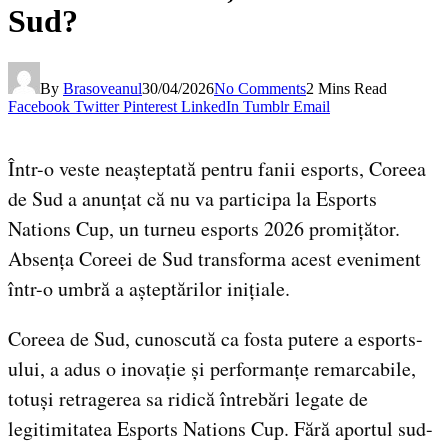
Sud?
By
Brasoveanul
30/04/2026
No Comments
2 Mins Read
Facebook
Twitter
Pinterest
LinkedIn
Tumblr
Email
Într-o veste neașteptată pentru fanii esports, Coreea
de Sud a anunțat că nu va participa la Esports
Nations Cup, un turneu esports 2026 promițător.
Absența Coreei de Sud transforma acest eveniment
într-o umbră a așteptărilor inițiale.
Coreea de Sud, cunoscută ca fosta putere a esports-
ului, a adus o inovație și performanțe remarcabile,
totuși retragerea sa ridică întrebări legate de
legitimitatea Esports Nations Cup. Fără aportul sud-