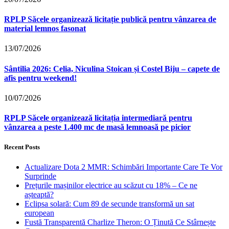
RPLP Săcele organizează licitație publică pentru vânzarea de
material lemnos fasonat
13/07/2026
Sântilia 2026: Celia, Niculina Stoican și Costel Biju – capete de
afis pentru weekend!
10/07/2026
RPLP Săcele organizează licitația intermediară pentru
vânzarea a peste 1.400 mc de masă lemnoasă pe picior
Recent Posts
Actualizare Dota 2 MMR: Schimbări Importante Care Te Vor
Surprinde
Prețurile mașinilor electrice au scăzut cu 18% – Ce ne
așteaptă?
Eclipsa solară: Cum 89 de secunde transformă un sat
european
Fustă Transparentă Charlize Theron: O Ținută Ce Stârnește