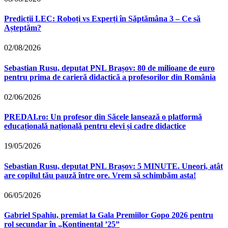
Predicții LEC: Roboți vs Experți în Săptămâna 3 – Ce să
Așteptăm?
02/08/2026
Sebastian Rusu, deputat PNL Brașov: 80 de milioane de euro
pentru prima de carieră didactică a profesorilor din România
02/06/2026
PREDAI.ro: Un profesor din Săcele lansează o platformă
educațională națională pentru elevi și cadre didactice
19/05/2026
Sebastian Rusu, deputat PNL Brașov: 5 MINUTE. Uneori, atât
are copilul tău pauză între ore. Vrem să schimbăm asta!
06/05/2026
Gabriel Spahiu, premiat la Gala Premiilor Gopo 2026 pentru
rol secundar în „Kontinental ’25”