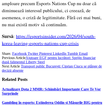
amploare precum Esports Nations Cup nu doar că
diminuează interesul publicului, ci creează, de
asemenea, o criză de legitimitate. Fără cei mai buni,
nu mai există motiv să continuăm.
Sursă
:
https://esportsinsider.com/2026/04/south-
korea-leaving-esports-nations-cup-crisis
Share.
Facebook
Twitter
Pinterest
LinkedIn
Tumblr
Email
Previous Article
Ajutoare EGF pentru lucrători: Sprijin financiar
după falimentul Liberty Steel
Next Article
Transport public București: Ciprian Ciucu se plânge de
decizii absente
Related
Posts
Actualizare Dota 2 MMR: Schimbări Importante Care Te Vor
Surprinde
Gambling în esports: Extinderea Oddin și Măsurile BIG pentru