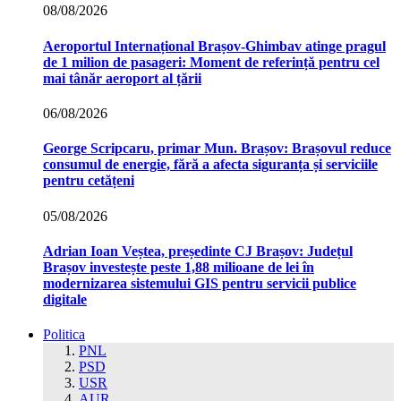
08/08/2026
Aeroportul Internațional Brașov‑Ghimbav atinge pragul
de 1 milion de pasageri: Moment de referință pentru cel
mai tânăr aeroport al țării
06/08/2026
George Scripcaru, primar Mun. Brașov: Brașovul reduce
consumul de energie, fără a afecta siguranța și serviciile
pentru cetățeni
05/08/2026
Adrian Ioan Veștea, președinte CJ Brașov: Județul
Brașov investește peste 1,88 milioane de lei în
modernizarea sistemului GIS pentru servicii publice
digitale
Politica
PNL
PSD
USR
AUR