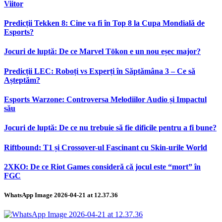
Viitor
Predicții Tekken 8: Cine va fi în Top 8 la Cupa Mondială de
Esports?
Jocuri de luptă: De ce Marvel Tōkon e un nou eșec major?
Predicții LEC: Roboți vs Experți în Săptămâna 3 – Ce să
Așteptăm?
Esports Warzone: Controversa Melodiilor Audio și Impactul
său
Jocuri de luptă: De ce nu trebuie să fie dificile pentru a fi bune?
Riftbound: T1 și Crossover-ul Fascinant cu Skin-urile World
2XKO: De ce Riot Games consideră că jocul este “mort” în
FGC
WhatsApp Image 2026-04-21 at 12.37.36