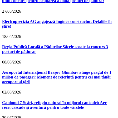
unui concurs pentru ocuparea a două posturi de pădurar
27/05/2026
Electroprecizia AG angajează Inginer constructor. Detaliile în
știre!
18/05/2026
Regia Publică Locală a Pădurilor Săcele scoate la concurs 3
posturi de pădurar
08/08/2026
Aeroportul Internațional Brașov‑Ghimbav atinge pragul de 1
milion de pasageri: Moment de referință pentru cel mai tânăr
aeroport al țării
02/08/2026
Canionul 7 Scări, refugiu natural în mijlocul caniculei: Aer
rece, cascade și aventură pentru toate vârstele
20/07/2026