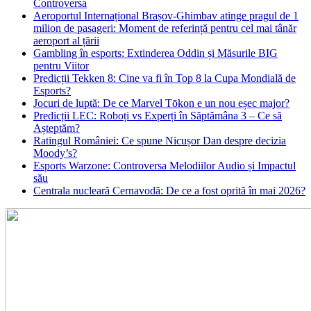
Controversa
Aeroportul Internațional Brașov‑Ghimbav atinge pragul de 1
milion de pasageri: Moment de referință pentru cel mai tânăr
aeroport al țării
Gambling în esports: Extinderea Oddin și Măsurile BIG
pentru Viitor
Predicții Tekken 8: Cine va fi în Top 8 la Cupa Mondială de
Esports?
Jocuri de luptă: De ce Marvel Tōkon e un nou eșec major?
Predicții LEC: Roboți vs Experți în Săptămâna 3 – Ce să
Așteptăm?
Ratingul României: Ce spune Nicușor Dan despre decizia
Moody’s?
Esports Warzone: Controversa Melodiilor Audio și Impactul
său
Centrala nucleară Cernavodă: De ce a fost oprită în mai 2026?