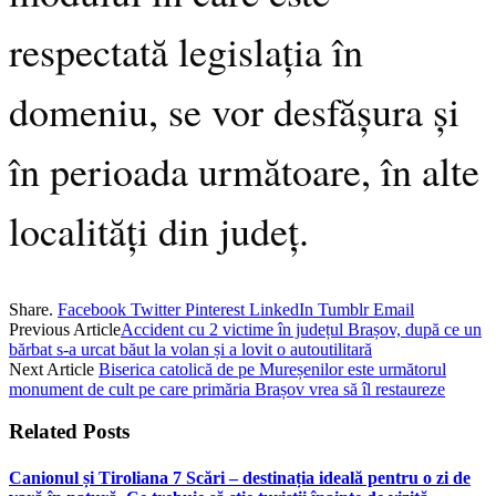
respectată legislația în
domeniu, se vor desfășura și
în perioada următoare, în alte
localități din județ.
Share.
Facebook
Twitter
Pinterest
LinkedIn
Tumblr
Email
Previous Article
Accident cu 2 victime în județul Brașov, după ce un
bărbat s-a urcat băut la volan și a lovit o autoutilitară
Next Article
Biserica catolică de pe Mureșenilor este următorul
monument de cult pe care primăria Brașov vrea să îl restaureze
Related
Posts
Canionul și Tiroliana 7 Scări – destinația ideală pentru o zi de