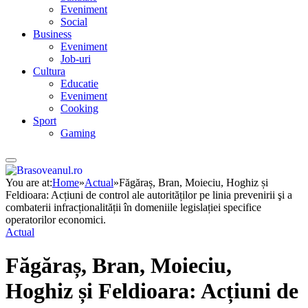
Eveniment
Social
Business
Eveniment
Job-uri
Cultura
Educatie
Eveniment
Cooking
Sport
Gaming
You are at:
Home
»
Actual
»
Făgăraș, Bran, Moieciu, Hoghiz și
Feldioara: Acțiuni de control ale autorităților pe linia prevenirii şi a
combaterii infracționalității în domeniile legislației specifice
operatorilor economici.
Actual
Făgăraș, Bran, Moieciu,
Hoghiz și Feldioara: Acțiuni de