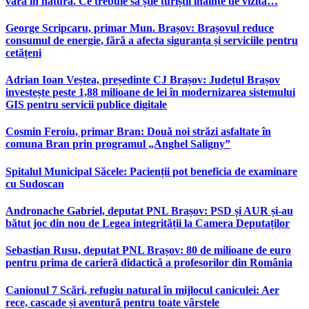
vară în natură. Ce trebuie să știe turiștii înainte de vizită…
George Scripcaru, primar Mun. Brașov: Brașovul reduce
consumul de energie, fără a afecta siguranța și serviciile pentru
cetățeni
Adrian Ioan Veștea, președinte CJ Brașov: Județul Brașov
investește peste 1,88 milioane de lei în modernizarea sistemului
GIS pentru servicii publice digitale
Cosmin Feroiu, primar Bran: Două noi străzi asfaltate în
comuna Bran prin programul „Anghel Saligny”
Spitalul Municipal Săcele: Pacienții pot beneficia de examinare
cu Sudoscan
Andronache Gabriel, deputat PNL Brașov: PSD și AUR și-au
bătut joc din nou de Legea integrității la Camera Deputaților
Sebastian Rusu, deputat PNL Brașov: 80 de milioane de euro
pentru prima de carieră didactică a profesorilor din România
Canionul 7 Scări, refugiu natural în mijlocul caniculei: Aer
rece, cascade și aventură pentru toate vârstele