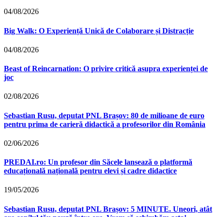
04/08/2026
Big Walk: O Experiență Unică de Colaborare și Distracție
04/08/2026
Beast of Reincarnation: O privire critică asupra experienței de
joc
02/08/2026
Sebastian Rusu, deputat PNL Brașov: 80 de milioane de euro
pentru prima de carieră didactică a profesorilor din România
02/06/2026
PREDAI.ro: Un profesor din Săcele lansează o platformă
educațională națională pentru elevi și cadre didactice
19/05/2026
Sebastian Rusu, deputat PNL Brașov: 5 MINUTE. Uneori, atât