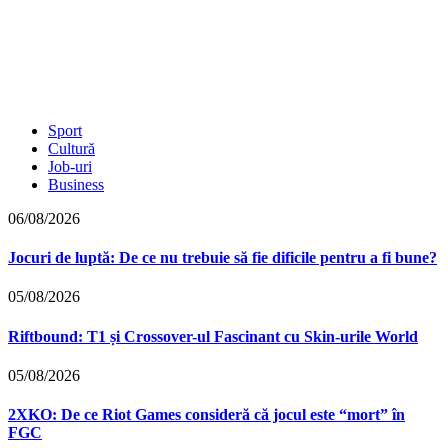
Sport
Cultură
Job-uri
Business
06/08/2026
Jocuri de luptă: De ce nu trebuie să fie dificile pentru a fi bune?
05/08/2026
Riftbound: T1 și Crossover-ul Fascinant cu Skin-urile World
05/08/2026
2XKO: De ce Riot Games consideră că jocul este “mort” în
FGC