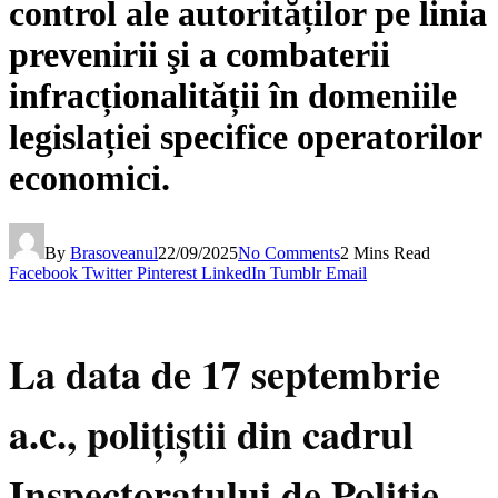
control ale autorităților pe linia
prevenirii şi a combaterii
infracționalității în domeniile
legislației specifice operatorilor
economici.
By
Brasoveanul
22/09/2025
No Comments
2 Mins Read
Facebook
Twitter
Pinterest
LinkedIn
Tumblr
Email
La data de 17 septembrie
a.c., polițiștii din cadrul
Inspectoratului de Poliție