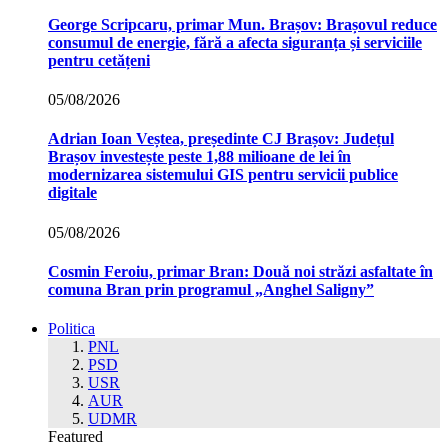
George Scripcaru, primar Mun. Brașov: Brașovul reduce
consumul de energie, fără a afecta siguranța și serviciile
pentru cetățeni
05/08/2026
Adrian Ioan Veștea, președinte CJ Brașov: Județul
Brașov investește peste 1,88 milioane de lei în
modernizarea sistemului GIS pentru servicii publice
digitale
05/08/2026
Cosmin Feroiu, primar Bran: Două noi străzi asfaltate în
comuna Bran prin programul „Anghel Saligny”
Politica
PNL
PSD
USR
AUR
UDMR
Featured