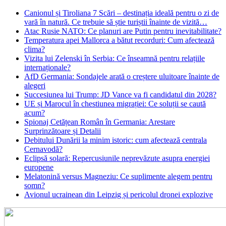
Canionul și Tiroliana 7 Scări – destinația ideală pentru o zi de
vară în natură. Ce trebuie să știe turiștii înainte de vizită…
Atac Rusie NATO: Ce planuri are Putin pentru inevitabilitate?
Temperatura apei Mallorca a bătut recorduri: Cum afectează
clima?
Vizita lui Zelenski în Serbia: Ce înseamnă pentru relațiile
internaționale?
AfD Germania: Sondajele arată o creștere uluitoare înainte de
alegeri
Succesiunea lui Trump: JD Vance va fi candidatul din 2028?
UE și Marocul în chestiunea migrației: Ce soluții se caută
acum?
Spionaj Cetățean Român în Germania: Arestare
Surprinzătoare și Detalii
Debitului Dunării la minim istoric: cum afectează centrala
Cernavodă?
Eclipsă solară: Repercusiunile neprevăzute asupra energiei
europene
Melatonină versus Magneziu: Ce suplimente alegem pentru
somn?
Avionul ucrainean din Leipzig și pericolul dronei explozive