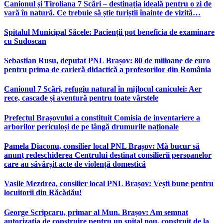
Canionul și Tiroliana 7 Scări – destinația ideală pentru o zi de
vară în natură. Ce trebuie să știe turiștii înainte de vizită…
Spitalul Municipal Săcele: Pacienții pot beneficia de examinare
cu Sudoscan
Sebastian Rusu, deputat PNL Brașov: 80 de milioane de euro
pentru prima de carieră didactică a profesorilor din România
Canionul 7 Scări, refugiu natural în mijlocul caniculei: Aer
rece, cascade și aventură pentru toate vârstele
Prefectul Brașovului a constituit Comisia de inventariere a
arborilor periculoși de pe lângă drumurile naționale
Pamela Diaconu, consilier local PNL Brașov: Mă bucur să
anunț redeschiderea Centrului destinat consilierii persoanelor
care au săvârșit acte de violență domestică
Vasile Mezdrea, consilier local PNL Brașov: Vești bune pentru
locuitorii din Răcădău!
George Scripcaru, primar al Mun. Brașov: Am semnat
autorizația de construire pentru un spital nou, construit de la