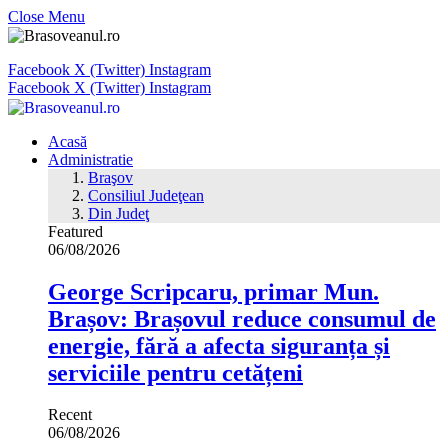
Close Menu
Facebook
X (Twitter)
Instagram
Facebook
X (Twitter)
Instagram
Acasă
Administratie
Braşov
Consiliul Judeţean
Din Judeţ
Featured
06/08/2026
George Scripcaru, primar Mun.
Brașov: Brașovul reduce consumul de
energie, fără a afecta siguranța și
serviciile pentru cetățeni
Recent
06/08/2026