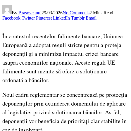
By
Brasoveanul
29/03/2026
No Comments
2 Mins Read
Facebook
Twitter
Pinterest
LinkedIn
Tumblr
Email
În contextul recentelor falimente bancare, Uniunea
Europeană a adoptat reguli stricte pentru a proteja
deponenții și a minimiza impactul crizei bancare
asupra economiilor naționale. Aceste reguli UE
falimente sunt menite să ofere o soluționare
ordonată a băncilor.
Noul cadru reglementar se concentrează pe protecția
deponenților prin extinderea domeniului de aplicare
al legislației privind soluționarea băncilor. Astfel,
deponenții vor beneficia de priorități clar stabilite în
caz de insolvență.