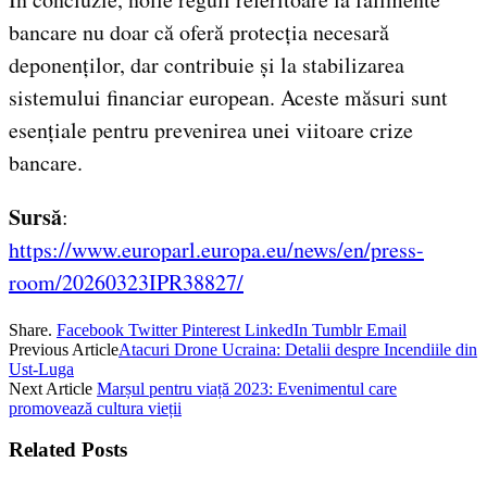
bancare nu doar că oferă protecția necesară
deponenților, dar contribuie și la stabilizarea
sistemului financiar european. Aceste măsuri sunt
esențiale pentru prevenirea unei viitoare crize
bancare.
Sursă
:
https://www.europarl.europa.eu/news/en/press-
room/20260323IPR38827/
Share.
Facebook
Twitter
Pinterest
LinkedIn
Tumblr
Email
Previous Article
Atacuri Drone Ucraina: Detalii despre Incendiile din
Ust-Luga
Next Article
Marșul pentru viață 2023: Evenimentul care
promovează cultura vieții
Related
Posts