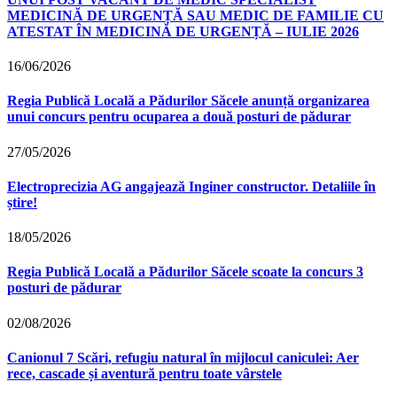
MEDICINĂ DE URGENȚĂ SAU MEDIC DE FAMILIE CU
ATESTAT ÎN MEDICINĂ DE URGENȚĂ – IULIE 2026
16/06/2026
Regia Publică Locală a Pădurilor Săcele anunță organizarea
unui concurs pentru ocuparea a două posturi de pădurar
27/05/2026
Electroprecizia AG angajează Inginer constructor. Detaliile în
știre!
18/05/2026
Regia Publică Locală a Pădurilor Săcele scoate la concurs 3
posturi de pădurar
02/08/2026
Canionul 7 Scări, refugiu natural în mijlocul caniculei: Aer
rece, cascade și aventură pentru toate vârstele