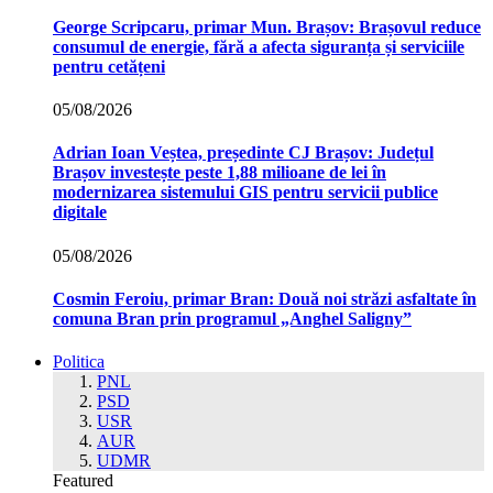
George Scripcaru, primar Mun. Brașov: Brașovul reduce
consumul de energie, fără a afecta siguranța și serviciile
pentru cetățeni
05/08/2026
Adrian Ioan Veștea, președinte CJ Brașov: Județul
Brașov investește peste 1,88 milioane de lei în
modernizarea sistemului GIS pentru servicii publice
digitale
05/08/2026
Cosmin Feroiu, primar Bran: Două noi străzi asfaltate în
comuna Bran prin programul „Anghel Saligny”
Politica
PNL
PSD
USR
AUR
UDMR
Featured