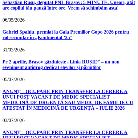
Sebastian Rusu, deputat PNL Brașov: 5 MINUTE. Uneori, atât
are copilul tău pauză între ore. Vrem să schimbăm asta!
06/05/2026
Gabriel Spahiu, premiat la Gala Premiilor Gopo 2026 pentru
rol secundar în „Kontinental ’25”
31/03/2026
Pe 2 aprilie, Brașov găzduiește „Linia ROȘIE” – un nou
eveniment antidrog dedicat elevilor și părinților
05/07/2026
ANUNȚ – OCUPARE PRIN TRANSFER LA CERERE A
UNUI POST VACANT DE MEDIC SPECIALIST
MEDICINĂ DE URGENȚĂ SAU MEDIC DE FAMILIE CU
ATESTAT ÎN MEDICINĂ DE URGENȚĂ – IULIE 2026
03/07/2026
ANUNȚ – OCUPARE PRIN TRANSFER LA CERERE A
UNUI POST VACANT DE MEDIC SPECIALIST