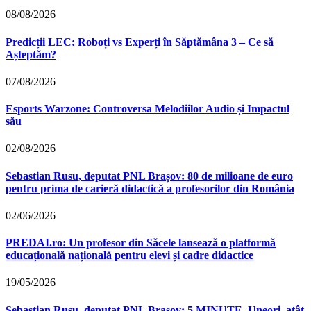
08/08/2026
Predicții LEC: Roboți vs Experți în Săptămâna 3 – Ce să
Așteptăm?
07/08/2026
Esports Warzone: Controversa Melodiilor Audio și Impactul
său
02/08/2026
Sebastian Rusu, deputat PNL Brașov: 80 de milioane de euro
pentru prima de carieră didactică a profesorilor din România
02/06/2026
PREDAI.ro: Un profesor din Săcele lansează o platformă
educațională națională pentru elevi și cadre didactice
19/05/2026
Sebastian Rusu, deputat PNL Brașov: 5 MINUTE. Uneori, atât