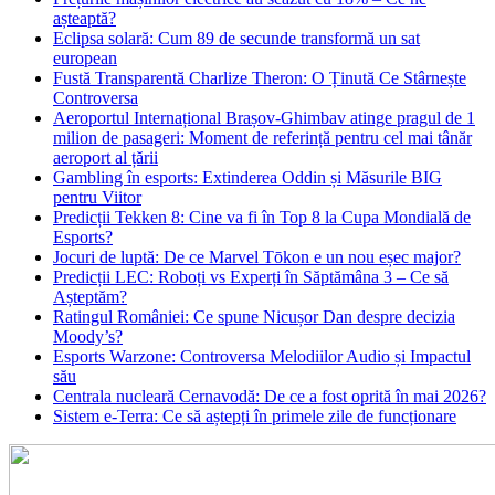
așteaptă?
Eclipsa solară: Cum 89 de secunde transformă un sat
european
Fustă Transparentă Charlize Theron: O Ținută Ce Stârnește
Controversa
Aeroportul Internațional Brașov‑Ghimbav atinge pragul de 1
milion de pasageri: Moment de referință pentru cel mai tânăr
aeroport al țării
Gambling în esports: Extinderea Oddin și Măsurile BIG
pentru Viitor
Predicții Tekken 8: Cine va fi în Top 8 la Cupa Mondială de
Esports?
Jocuri de luptă: De ce Marvel Tōkon e un nou eșec major?
Predicții LEC: Roboți vs Experți în Săptămâna 3 – Ce să
Așteptăm?
Ratingul României: Ce spune Nicușor Dan despre decizia
Moody’s?
Esports Warzone: Controversa Melodiilor Audio și Impactul
său
Centrala nucleară Cernavodă: De ce a fost oprită în mai 2026?
Sistem e-Terra: Ce să aștepți în primele zile de funcționare