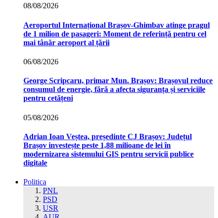
08/08/2026
Aeroportul Internațional Brașov‑Ghimbav atinge pragul
de 1 milion de pasageri: Moment de referință pentru cel
mai tânăr aeroport al țării
06/08/2026
George Scripcaru, primar Mun. Brașov: Brașovul reduce
consumul de energie, fără a afecta siguranța și serviciile
pentru cetățeni
05/08/2026
Adrian Ioan Veștea, președinte CJ Brașov: Județul
Brașov investește peste 1,88 milioane de lei în
modernizarea sistemului GIS pentru servicii publice
digitale
Politica
PNL
PSD
USR
AUR