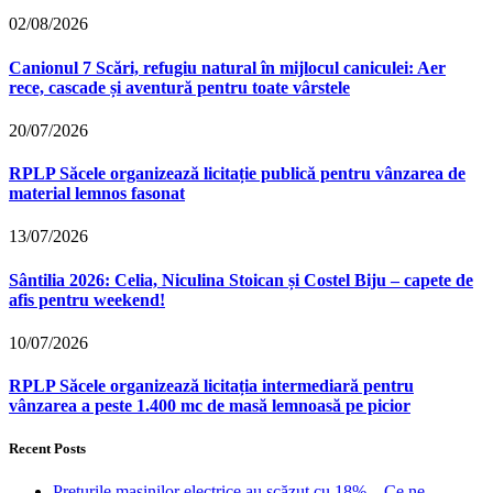
02/08/2026
Canionul 7 Scări, refugiu natural în mijlocul caniculei: Aer
rece, cascade și aventură pentru toate vârstele
20/07/2026
RPLP Săcele organizează licitație publică pentru vânzarea de
material lemnos fasonat
13/07/2026
Sântilia 2026: Celia, Niculina Stoican și Costel Biju – capete de
afis pentru weekend!
10/07/2026
RPLP Săcele organizează licitația intermediară pentru
vânzarea a peste 1.400 mc de masă lemnoasă pe picior
Recent Posts
Prețurile mașinilor electrice au scăzut cu 18% – Ce ne