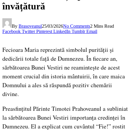
învățătură
By
Brasoveanul
25/03/2026
No Comments
2 Mins Read
Facebook
Twitter
Pinterest
LinkedIn
Tumblr
Email
Fecioara Maria reprezintă simbolul purității și
dedicării totale față de Dumnezeu. În fiecare an,
sărbătoarea Bunei Vestiri ne reamintește de acest
moment crucial din istoria mântuirii, în care maica
Domnului a ales să răspundă pozitiv chemării
divine.
Preasfințitul Părinte Timotei Prahoveanul a subliniat
la sărbătoarea Bunei Vestiri importanța credinței în
Dumnezeu. El a explicat cum cuvântul “Fie!” rostit