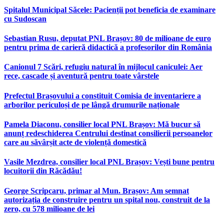
Spitalul Municipal Săcele: Pacienții pot beneficia de examinare
cu Sudoscan
Sebastian Rusu, deputat PNL Brașov: 80 de milioane de euro
pentru prima de carieră didactică a profesorilor din România
Canionul 7 Scări, refugiu natural în mijlocul caniculei: Aer
rece, cascade și aventură pentru toate vârstele
Prefectul Brașovului a constituit Comisia de inventariere a
arborilor periculoși de pe lângă drumurile naționale
Pamela Diaconu, consilier local PNL Brașov: Mă bucur să
anunț redeschiderea Centrului destinat consilierii persoanelor
care au săvârșit acte de violență domestică
Vasile Mezdrea, consilier local PNL Brașov: Vești bune pentru
locuitorii din Răcădău!
George Scripcaru, primar al Mun. Brașov: Am semnat
autorizația de construire pentru un spital nou, construit de la
zero, cu 578 milioane de lei