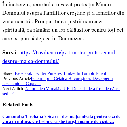
În încheiere, ierarhul a invocat protecția Maicii
Domnului asupra familiilor creștine și a femeilor din
viața noastră. Prin puritatea și strălucirea ei
spirituală, ea rămâne un far călăuzitor pentru toți cei
care își pun nădejdea în Dumnezeu.
Sursă
:
https://basilica.ro/ps-timotei-prahoveanul-
despre-maica-domnului/
Share.
Facebook
Twitter
Pinterest
LinkedIn
Tumblr
Email
Previous Article
Pelerini prin Cetatea Bucureștilor: Descoperiri
fascinante în Capitală
Next Article
Autoritatea Vamală a UE: De ce Lille a fost aleasă ca
sediu?
Related
Posts
Canionul și Tiroliana 7 Scări – destinația ideală pentru o zi de
vară în natură. Ce trebuie să știe turiștii înainte de vizită…