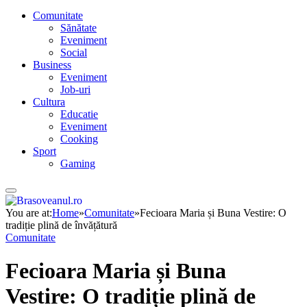
Comunitate
Sănătate
Eveniment
Social
Business
Eveniment
Job-uri
Cultura
Educatie
Eveniment
Cooking
Sport
Gaming
You are at:
Home
»
Comunitate
»
Fecioara Maria și Buna Vestire: O
tradiție plină de învățătură
Comunitate
Fecioara Maria și Buna
Vestire: O tradiție plină de