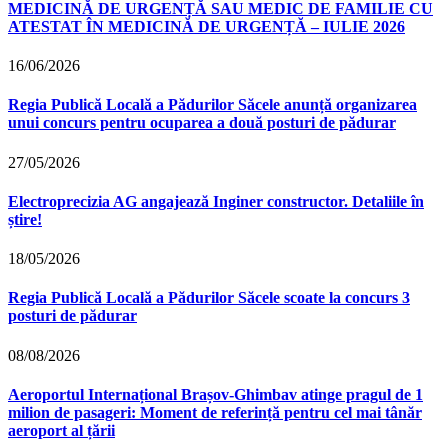
MEDICINĂ DE URGENȚĂ SAU MEDIC DE FAMILIE CU
ATESTAT ÎN MEDICINĂ DE URGENȚĂ – IULIE 2026
16/06/2026
Regia Publică Locală a Pădurilor Săcele anunță organizarea
unui concurs pentru ocuparea a două posturi de pădurar
27/05/2026
Electroprecizia AG angajează Inginer constructor. Detaliile în
știre!
18/05/2026
Regia Publică Locală a Pădurilor Săcele scoate la concurs 3
posturi de pădurar
08/08/2026
Aeroportul Internațional Brașov‑Ghimbav atinge pragul de 1
milion de pasageri: Moment de referință pentru cel mai tânăr
aeroport al țării