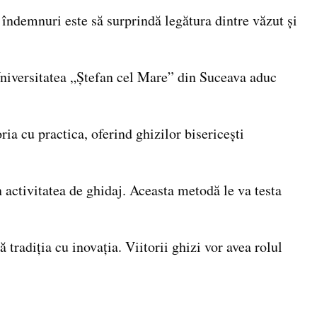
 îndemnuri este să surprindă legătura dintre văzut și
a Universitatea „Ștefan cel Mare” din Suceava aduc
ia cu practica, oferind ghizilor bisericești
n activitatea de ghidaj. Aceasta metodă le va testa
tradiția cu inovația. Viitorii ghizi vor avea rolul