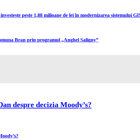
vestește peste 1,88 milioane de lei în modernizarea sistemului GIS 
n comuna Bran prin programul „Anghel Saligny”
Dan despre decizia Moody’s?
 Moody’s?