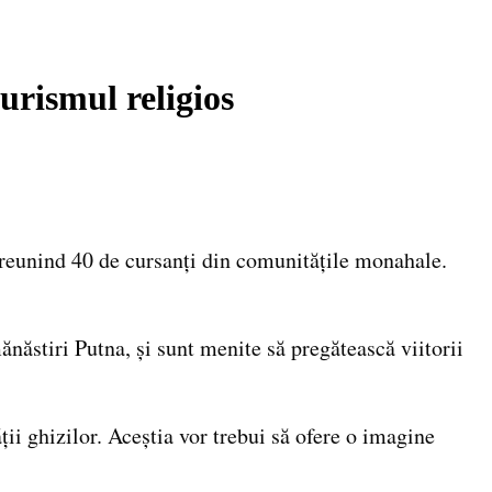
turismul religios
 reunind 40 de cursanți din comunitățile monahale.
ănăstiri Putna, și sunt menite să pregătească viitorii
ții ghizilor. Aceștia vor trebui să ofere o imagine