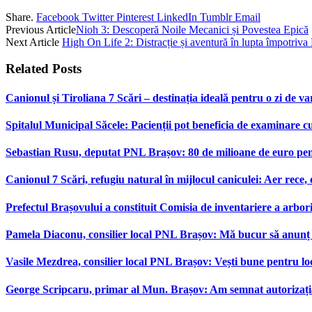
Share.
Facebook
Twitter
Pinterest
LinkedIn
Tumblr
Email
Previous Article
Nioh 3: Descoperă Noile Mecanici și Povestea Epică
Next Article
High On Life 2: Distracție și aventură în lupta împotriv
Related
Posts
Canionul și Tiroliana 7 Scări – destinația ideală pentru o zi de var
Spitalul Municipal Săcele: Pacienții pot beneficia de examinare 
Sebastian Rusu, deputat PNL Brașov: 80 de milioane de euro pen
Canionul 7 Scări, refugiu natural în mijlocul caniculei: Aer rece,
Prefectul Brașovului a constituit Comisia de inventariere a arbor
Pamela Diaconu, consilier local PNL Brașov: Mă bucur să anunț re
Vasile Mezdrea, consilier local PNL Brașov: Vești bune pentru lo
George Scripcaru, primar al Mun. Brașov: Am semnat autorizația d