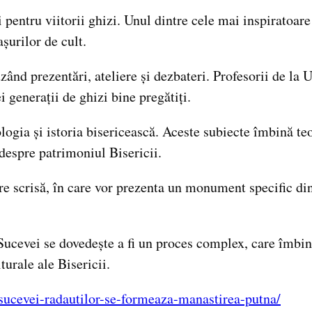
pentru viitorii ghizi. Unul dintre cele mai inspiratoare
așurilor de cult.
uzând prezentări, ateliere și dezbateri. Profesorii de l
 generații de ghizi bine pregătiți.
gia și istoria bisericească. Aceste subiecte îmbină teor
despre patrimoniul Bisericii.
uare scrisă, în care vor prezenta un monument specific di
Sucevei se dovedește a fi un proces complex, care îmbină 
turale ale Bisericii.
a-sucevei-radautilor-se-formeaza-manastirea-putna/