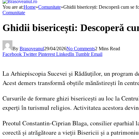
You are at:
Home
»
Comunitate
»
Ghidii bisericești: Descoperă cum se for
Comunitate
Ghidii bisericești: Descoperă cum
By
Brasoveanul
29/04/2026
No Comments
2 Mins Read
Facebook
Twitter
Pinterest
LinkedIn
Tumblr
Email
La Arhiepiscopia Sucevei și Rădăuților, un program ded
Acest demers transformă obștile mănăstirești în centre 
Cursurile de formare ghizi bisericești au loc la Centru
experți în turismul religios. Activitatea acestora devin
Preotul Constantin-Ciprian Blaga, consilier eparhial la
corectă și atrăgătoare a vieții Bisericii și a patrimoniu