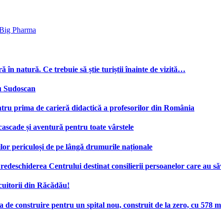
a Big Pharma
ă în natură. Ce trebuie să știe turiștii înainte de vizită…
cu Sudoscan
tru prima de carieră didactică a profesorilor din România
 cascade și aventură pentru toate vârstele
ilor periculoși de pe lângă drumurile naționale
deschiderea Centrului destinat consilierii persoanelor care au săv
cuitorii din Răcădău!
e construire pentru un spital nou, construit de la zero, cu 578 mi