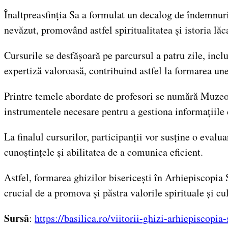
Înaltpreasfinția Sa a formulat un decalog de îndemnuri 
nevăzut, promovând astfel spiritualitatea și istoria lăc
Cursurile se desfășoară pe parcursul a patru zile, incl
expertiză valoroasă, contribuind astfel la formarea unei
Printre temele abordate de profesori se numără Muzeolo
instrumentele necesare pentru a gestiona informațiile 
La finalul cursurilor, participanții vor susține o eval
cunoștințele și abilitatea de a comunica eficient.
Astfel, formarea ghizilor bisericești în Arhiepiscopia 
crucial de a promova și păstra valorile spirituale și cul
Sursă
:
https://basilica.ro/viitorii-ghizi-arhiepiscopi