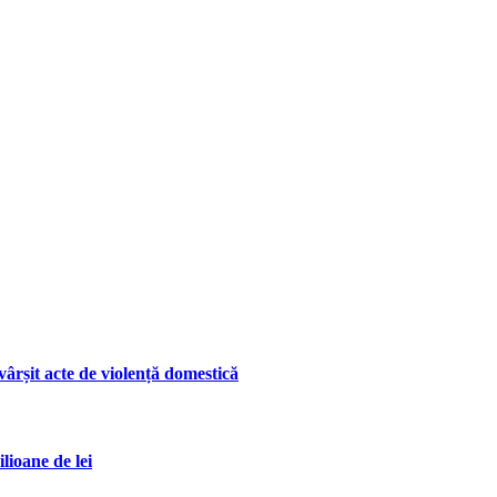
ârșit acte de violență domestică
lioane de lei