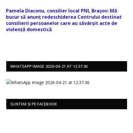
Pamela Diaconu, consilier local PNL Brașov: Mă
bucur să anunț redeschiderea Centrului destinat
consilierii persoanelor care au săvârșit acte de
violență domestică
WHATSAPP IMAGE 2026-04-21 AT 12.37.36
SUNTEM ȘI PE FACEBOOK