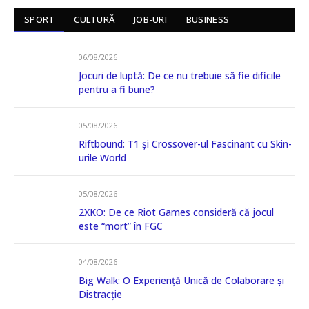
SPORT
CULTURĂ
JOB-URI
BUSINESS
06/08/2026
Jocuri de luptă: De ce nu trebuie să fie dificile
pentru a fi bune?
05/08/2026
Riftbound: T1 și Crossover-ul Fascinant cu Skin-
urile World
05/08/2026
2XKO: De ce Riot Games consideră că jocul
este “mort” în FGC
04/08/2026
Big Walk: O Experiență Unică de Colaborare și
Distracție