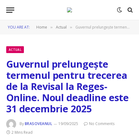
YOU ARE AT:
Home
Actual
Guvernul prelungește termenul pentru trecerea de la Revisal la Reges-Online. Noul deadline este 31 decembrie 2025
»
»
ACTUAL
Guvernul prelungește
termenul pentru trecerea
de la Revisal la Reges-
Online. Noul deadline este
31 decembrie 2025
By
BRASOVEANUL
19/09/2025
No Comments
2 Mins Read