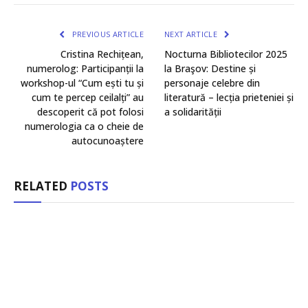
PREVIOUS ARTICLE
NEXT ARTICLE
Cristina Rechițean,
Nocturna Bibliotecilor 2025
numerolog: Participanții la
la Braşov: Destine și
workshop-ul “Cum ești tu și
personaje celebre din
cum te percep ceilalți” au
literatură – lecția prieteniei și
descoperit că pot folosi
a solidarității
numerologia ca o cheie de
autocunoaștere
RELATED
POSTS