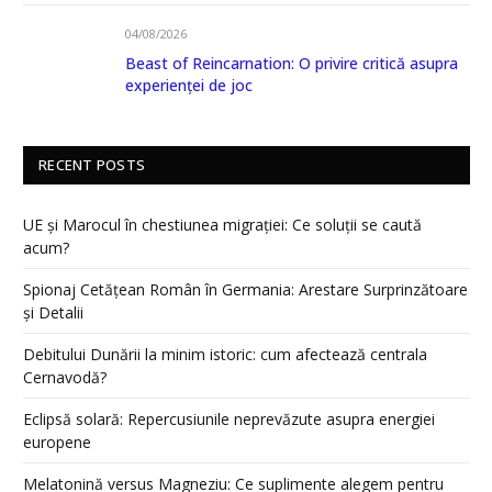
04/08/2026
Beast of Reincarnation: O privire critică asupra
experienței de joc
RECENT POSTS
UE și Marocul în chestiunea migrației: Ce soluții se caută
acum?
Spionaj Cetățean Român în Germania: Arestare Surprinzătoare
și Detalii
Debitului Dunării la minim istoric: cum afectează centrala
Cernavodă?
Eclipsă solară: Repercusiunile neprevăzute asupra energiei
europene
Melatonină versus Magneziu: Ce suplimente alegem pentru