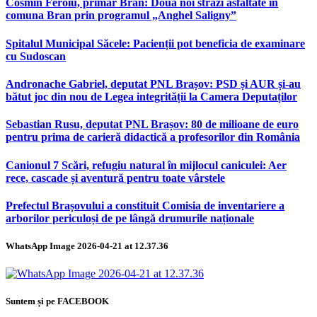
Cosmin Feroiu, primar Bran: Două noi străzi asfaltate în
comuna Bran prin programul „Anghel Saligny”
Spitalul Municipal Săcele: Pacienții pot beneficia de examinare
cu Sudoscan
Andronache Gabriel, deputat PNL Brașov: PSD și AUR și-au
bătut joc din nou de Legea integrității la Camera Deputaților
Sebastian Rusu, deputat PNL Brașov: 80 de milioane de euro
pentru prima de carieră didactică a profesorilor din România
Canionul 7 Scări, refugiu natural în mijlocul caniculei: Aer
rece, cascade și aventură pentru toate vârstele
Prefectul Brașovului a constituit Comisia de inventariere a
arborilor periculoși de pe lângă drumurile naționale
WhatsApp Image 2026-04-21 at 12.37.36
Suntem și pe FACEBOOK