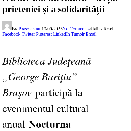
prieteniei și a solidarității
By
Brasoveanul
19/09/2025
No Comments
4 Mins Read
Facebook
Twitter
Pinterest
LinkedIn
Tumblr
Email
Biblioteca Judeţeană
„George Bariţiu”
Braşov
participă la
evenimentul cultural
Nocturna
anual