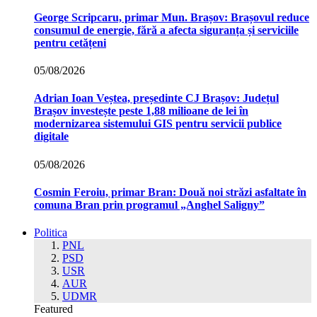
George Scripcaru, primar Mun. Brașov: Brașovul reduce
consumul de energie, fără a afecta siguranța și serviciile
pentru cetățeni
05/08/2026
Adrian Ioan Veștea, președinte CJ Brașov: Județul
Brașov investește peste 1,88 milioane de lei în
modernizarea sistemului GIS pentru servicii publice
digitale
05/08/2026
Cosmin Feroiu, primar Bran: Două noi străzi asfaltate în
comuna Bran prin programul „Anghel Saligny”
Politica
PNL
PSD
USR
AUR
UDMR
Featured