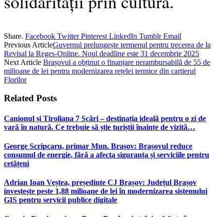
solidarității prin cultură.
Share.
Facebook
Twitter
Pinterest
LinkedIn
Tumblr
Email
Previous Article
Guvernul prelungește termenul pentru trecerea de la
Revisal la Reges-Online. Noul deadline este 31 decembrie 2025
Next Article
Brașovul a obținut o finanțare nerambursabilă de 55 de
milioane de lei pentru modernizarea rețelei termice din cartierul
Florilor
Related
Posts
Canionul și Tiroliana 7 Scări – destinația ideală pentru o zi de
vară în natură. Ce trebuie să știe turiștii înainte de vizită…
George Scripcaru, primar Mun. Brașov: Brașovul reduce
consumul de energie, fără a afecta siguranța și serviciile pentru
cetățeni
Adrian Ioan Veștea, președinte CJ Brașov: Județul Brașov
investește peste 1,88 milioane de lei în modernizarea sistemului
GIS pentru servicii publice digitale