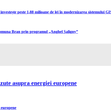
vestește peste 1,88 milioane de lei în modernizarea sistemului GIS 
n comuna Bran prin programul „Anghel Saligny”
ăzute asupra energiei europene
i europene