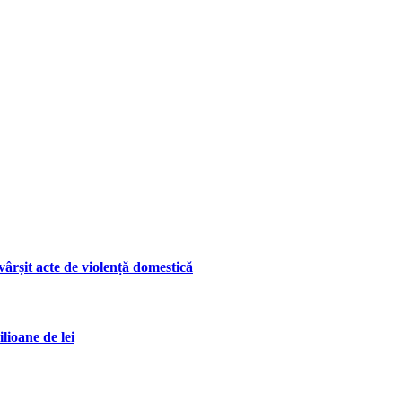
ârșit acte de violență domestică
lioane de lei