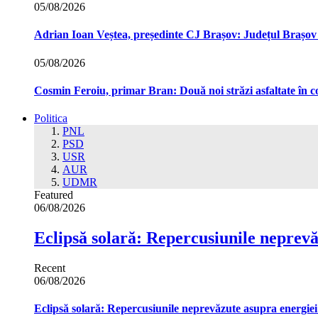
05/08/2026
Adrian Ioan Veștea, președinte CJ Brașov: Județul Brașov in
05/08/2026
Cosmin Feroiu, primar Bran: Două noi străzi asfaltate î
Politica
PNL
PSD
USR
AUR
UDMR
Featured
06/08/2026
Eclipsă solară: Repercusiunile neprev
Recent
06/08/2026
Eclipsă solară: Repercusiunile neprevăzute asupra energie