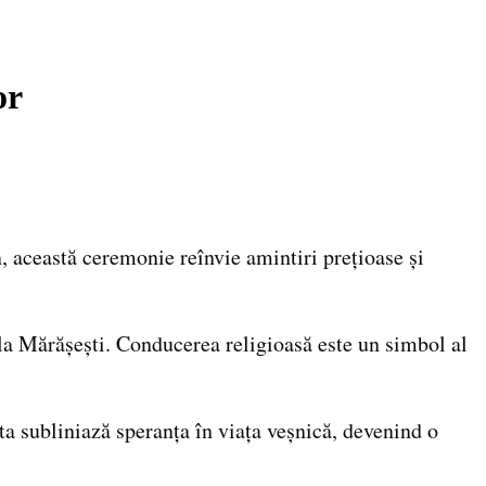
or
 această ceremonie reînvie amintiri prețioase și
 la Mărășești. Conducerea religioasă este un simbol al
ta subliniază speranța în viața veșnică, devenind o