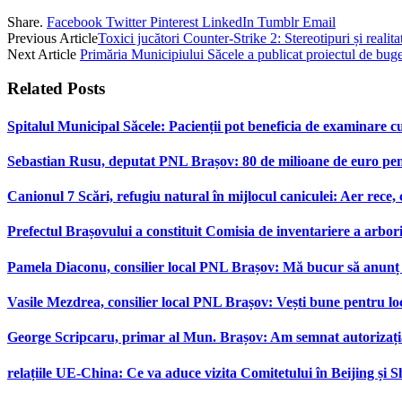
Share.
Facebook
Twitter
Pinterest
LinkedIn
Tumblr
Email
Previous Article
Toxici jucători Counter-Strike 2: Stereotipuri și realita
Next Article
Primăria Municipiului Săcele a publicat proiectul de buge
Related
Posts
Spitalul Municipal Săcele: Pacienții pot beneficia de examinare 
Sebastian Rusu, deputat PNL Brașov: 80 de milioane de euro pen
Canionul 7 Scări, refugiu natural în mijlocul caniculei: Aer rece,
Prefectul Brașovului a constituit Comisia de inventariere a arbor
Pamela Diaconu, consilier local PNL Brașov: Mă bucur să anunț re
Vasile Mezdrea, consilier local PNL Brașov: Vești bune pentru lo
George Scripcaru, primar al Mun. Brașov: Am semnat autorizația d
relațiile UE-China: Ce va aduce vizita Comitetului în Beijing și 