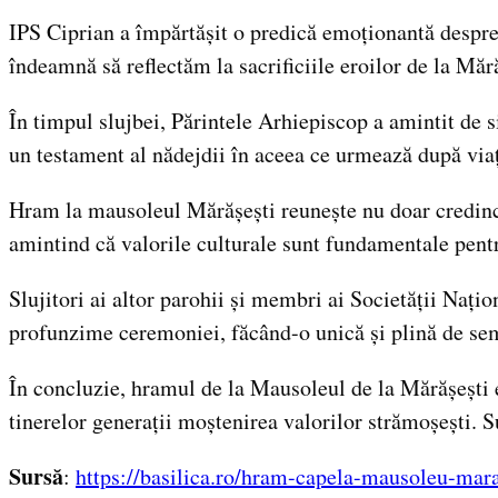
IPS Ciprian a împărtășit o predică emoționantă despre H
îndeamnă să reflectăm la sacrificiile eroilor de la Mără
În timpul slujbei, Părintele Arhiepiscop a amintit de 
un testament al nădejdii în aceea ce urmează după vi
Hram la mausoleul Mărășești reunește nu doar credincioși
amintind că valorile culturale sunt fundamentale pentr
Slujitori ai altor parohii și membri ai Societății Naț
profunzime ceremoniei, făcând-o unică și plină de sem
În concluzie, hramul de la Mausoleul de la Mărășești 
tinerelor generații moștenirea valorilor strămoșești.
Sursă
:
https://basilica.ro/hram-capela-mausoleu-mar