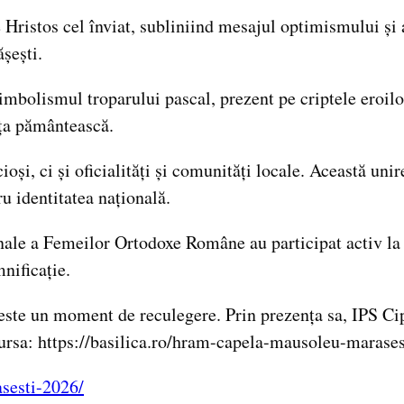
ristos cel înviat, subliniind mesajul optimismului și al
șești.
simbolismul troparului pascal, prezent pe criptele eroi
ața pământească.
, ci și oficialități și comunități locale. Această unire 
u identitatea națională.
ionale a Femeilor Ortodoxe Române au participat activ l
nificație.
este un moment de reculegere. Prin prezența sa, IPS Cip
 Sursa: https://basilica.ro/hram-capela-mausoleu-marase
asesti-2026/