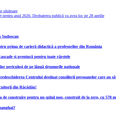
te uluitoare
t pentru anul 2026. Dezbaterea publică va avea loc pe 28 aprilie
cu Sudoscan
tru prima de carieră didactică a profesorilor din România
 cascade și aventură pentru toate vârstele
ilor periculoși de pe lângă drumurile naționale
deschiderea Centrului destinat consilierii persoanelor care au săv
cuitorii din Răcădău!
e construire pentru un spital nou, construit de la zero, cu 578 mi
Shanghai?