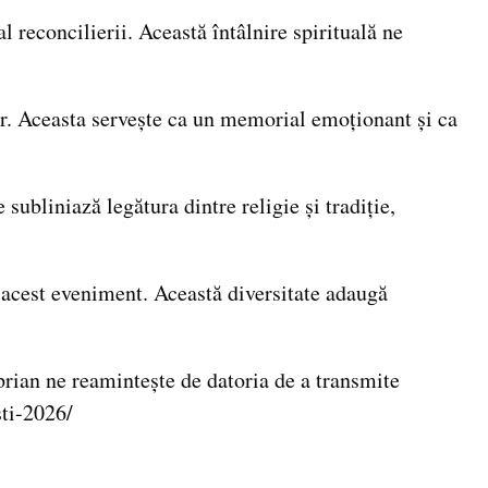
 reconcilierii. Această întâlnire spirituală ne
lor. Aceasta servește ca un memorial emoționant și ca
subliniază legătura dintre religie și tradiție,
a acest eveniment. Această diversitate adaugă
rian ne reamintește de datoria de a transmite
sti-2026/