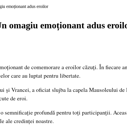
iu emoționant adus eroilor
n omagiu emoționant adus eroil
ționant de comemorare a eroilor căzuți. În fiecare an,
lor care au luptat pentru libertate.
i și Vrancei, a oficiat slujba la capela Mausoleului de
ăcute de eroi.
o semnificație profundă pentru toți participanții. Aceas
e ale credinței noastre.