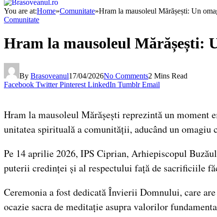
You are at:
Home
»
Comunitate
»
Hram la mausoleul Mărășești: Un omag
Comunitate
Hram la mausoleul Mărășești: U
By
Brasoveanul
17/04/2026
No Comments
2 Mins Read
Facebook
Twitter
Pinterest
LinkedIn
Tumblr
Email
Hram la mausoleul Mărășești reprezintă un moment emo
unitatea spirituală a comunității, aducând un omagiu ce
Pe 14 aprilie 2026, IPS Ciprian, Arhiepiscopul Buzăulu
puterii credinței și al respectului față de sacrificiile f
Ceremonia a fost dedicată Învierii Domnului, care are 
ocazie sacra de meditație asupra valorilor fundamental