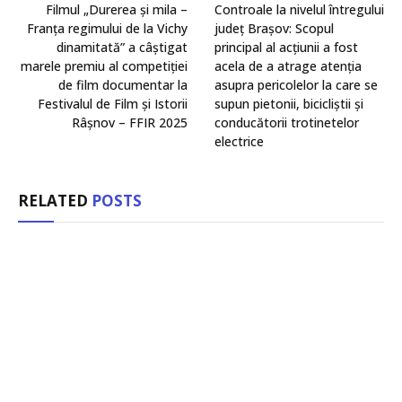
Filmul „Durerea și mila –
Controale la nivelul întregului
Franța regimului de la Vichy
județ Brașov: Scopul
dinamitată” a câștigat
principal al acțiunii a fost
marele premiu al competiției
acela de a atrage atenția
de film documentar la
asupra pericolelor la care se
Festivalul de Film și Istorii
supun pietonii, bicicliștii și
Râșnov – FFIR 2025
conducătorii trotinetelor
electrice
RELATED
POSTS