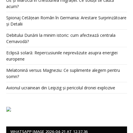
UE și Marocul în chestiunea migrației: Ce soluții se caută
acum?
Spionaj Cetățean Român în Germania: Arestare Surprinzătoare
și Detalii
Debitului Dunării la minim istoric: cum afectează centrala
Cernavodă?
Eclipsă solară: Repercusiunile neprevăzute asupra energiei
europene
Melatonină versus Magneziu: Ce suplimente alegem pentru
somn?
Avionul ucrainean din Leipzig și pericolul dronei explozive
WHATSAPP IMAGE 2026-04-21 AT 12.37.36