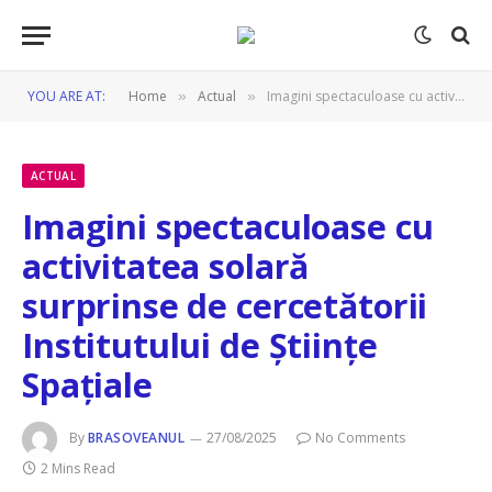
YOU ARE AT:
Home
Actual
Imagini spectaculoase cu activitatea solară surprinse de cercetătorii Institutului de Științe Spațiale
»
»
ACTUAL
Imagini spectaculoase cu
activitatea solară
surprinse de cercetătorii
Institutului de Științe
Spațiale
By
BRASOVEANUL
27/08/2025
No Comments
2 Mins Read