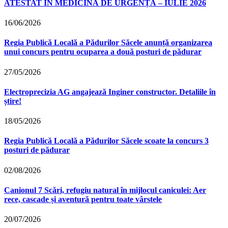
ATESTAT ÎN MEDICINĂ DE URGENȚĂ – IULIE 2026
16/06/2026
Regia Publică Locală a Pădurilor Săcele anunță organizarea
unui concurs pentru ocuparea a două posturi de pădurar
27/05/2026
Electroprecizia AG angajează Inginer constructor. Detaliile în
știre!
18/05/2026
Regia Publică Locală a Pădurilor Săcele scoate la concurs 3
posturi de pădurar
02/08/2026
Canionul 7 Scări, refugiu natural în mijlocul caniculei: Aer
rece, cascade și aventură pentru toate vârstele
20/07/2026