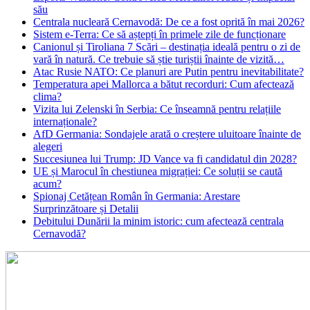
său
Centrala nucleară Cernavodă: De ce a fost oprită în mai 2026?
Sistem e-Terra: Ce să aștepți în primele zile de funcționare
Canionul și Tiroliana 7 Scări – destinația ideală pentru o zi de
vară în natură. Ce trebuie să știe turiștii înainte de vizită…
Atac Rusie NATO: Ce planuri are Putin pentru inevitabilitate?
Temperatura apei Mallorca a bătut recorduri: Cum afectează
clima?
Vizita lui Zelenski în Serbia: Ce înseamnă pentru relațiile
internaționale?
AfD Germania: Sondajele arată o creștere uluitoare înainte de
alegeri
Succesiunea lui Trump: JD Vance va fi candidatul din 2028?
UE și Marocul în chestiunea migrației: Ce soluții se caută
acum?
Spionaj Cetățean Român în Germania: Arestare
Surprinzătoare și Detalii
Debitului Dunării la minim istoric: cum afectează centrala
Cernavodă?