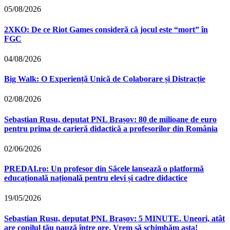
05/08/2026
2XKO: De ce Riot Games consideră că jocul este “mort” în
FGC
04/08/2026
Big Walk: O Experiență Unică de Colaborare și Distracție
02/08/2026
Sebastian Rusu, deputat PNL Brașov: 80 de milioane de euro
pentru prima de carieră didactică a profesorilor din România
02/06/2026
PREDAI.ro: Un profesor din Săcele lansează o platformă
educațională națională pentru elevi și cadre didactice
19/05/2026
Sebastian Rusu, deputat PNL Brașov: 5 MINUTE. Uneori, atât
are copilul tău pauză între ore. Vrem să schimbăm asta!