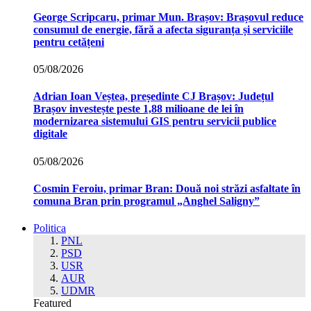
George Scripcaru, primar Mun. Brașov: Brașovul reduce
consumul de energie, fără a afecta siguranța și serviciile
pentru cetățeni
05/08/2026
Adrian Ioan Veștea, președinte CJ Brașov: Județul
Brașov investește peste 1,88 milioane de lei în
modernizarea sistemului GIS pentru servicii publice
digitale
05/08/2026
Cosmin Feroiu, primar Bran: Două noi străzi asfaltate în
comuna Bran prin programul „Anghel Saligny”
Politica
PNL
PSD
USR
AUR
UDMR
Featured