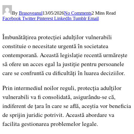
By
Brasoveanul
13/05/2026
No Comments
2 Mins Read
Facebook
Twitter
Pinterest
LinkedIn
Tumblr
Email
Îmbunătățirea protecției adulților vulnerabili
constituie o necesitate urgentă în societatea
contemporană. Această legislație recentă urmărește
să ofere un acces egal la justiție pentru persoanele
care se confruntă cu dificultăți în luarea deciziilor.
Prin intermediul noilor reguli, protecția adulților
vulnerabili va fi consolidată, asigurându-se că,
indiferent de țara în care se află, aceștia vor beneficia
de sprijin juridic potrivit. Această abordare va
facilita gestionarea problemelor legale.