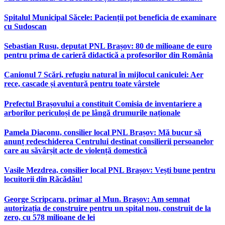
Spitalul Municipal Săcele: Pacienții pot beneficia de examinare
cu Sudoscan
Sebastian Rusu, deputat PNL Brașov: 80 de milioane de euro
pentru prima de carieră didactică a profesorilor din România
Canionul 7 Scări, refugiu natural în mijlocul caniculei: Aer
rece, cascade și aventură pentru toate vârstele
Prefectul Brașovului a constituit Comisia de inventariere a
arborilor periculoși de pe lângă drumurile naționale
Pamela Diaconu, consilier local PNL Brașov: Mă bucur să
anunț redeschiderea Centrului destinat consilierii persoanelor
care au săvârșit acte de violență domestică
Vasile Mezdrea, consilier local PNL Brașov: Vești bune pentru
locuitorii din Răcădău!
George Scripcaru, primar al Mun. Brașov: Am semnat
autorizația de construire pentru un spital nou, construit de la
zero, cu 578 milioane de lei