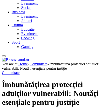
Eveniment
Social
Business
Eveniment
Job-uri
Cultura
Educatie
Eveniment
Cooking
Sport
Gaming
You are at:
Home
»
Comunitate
»
Îmbunătățirea protecției adulților
vulnerabili: Noutăți esențiale pentru justiție
Comunitate
Îmbunătățirea protecției
adulților vulnerabili: Noutăți
esențiale pentru justiție