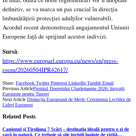
definitiv, se va marca un pas crucial în direcția
îmbunătățirii protecției adulților vulnerabili.
Acordul recent demonstrează angajamentul Uniunii
Europene față de sprijinul acestor indivizi.
Sursă
:
https://www.europarl.europa.eu/news/en/press-
room/20260504IPR42617/
Share.
Facebook
Twitter
Pinterest
LinkedIn
Tumblr
Email
Previous Article
Premiul Tineretului Charlemagne 2026: Inovații
Europene pentru Tineret
Next Article
Distincția Europeană de Merit: Ceremonia Lecțiilor de
Lideri Europeni
Related
Posts
Canionul și Tiroliana 7 Scări – destinația ideală pentru o zi de
vară în natură. Ce trebuie să știe turiștii înainte de vizită…