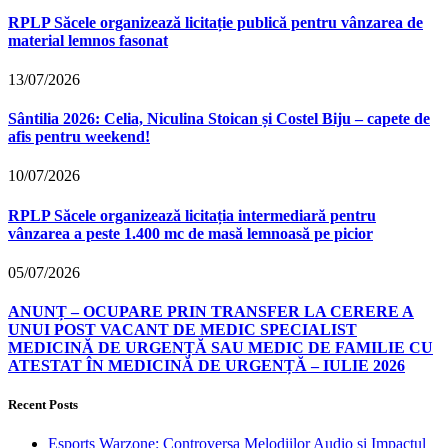
RPLP Săcele organizează licitație publică pentru vânzarea de
material lemnos fasonat
13/07/2026
Sântilia 2026: Celia, Niculina Stoican și Costel Biju – capete de
afis pentru weekend!
10/07/2026
RPLP Săcele organizează licitația intermediară pentru
vânzarea a peste 1.400 mc de masă lemnoasă pe picior
05/07/2026
ANUNȚ – OCUPARE PRIN TRANSFER LA CERERE A
UNUI POST VACANT DE MEDIC SPECIALIST
MEDICINĂ DE URGENȚĂ SAU MEDIC DE FAMILIE CU
ATESTAT ÎN MEDICINĂ DE URGENȚĂ – IULIE 2026
Recent Posts
Esports Warzone: Controversa Melodiilor Audio și Impactul