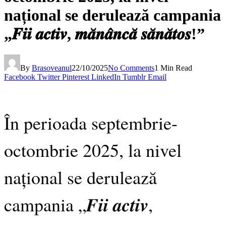
național se derulează campania
„𝑭𝒊𝒊 𝒂𝒄𝒕𝒊𝒗, 𝒎𝒂̆𝒏𝒂̂𝒏𝒄𝒂̆ 𝒔𝒂̆𝒏𝒂̆𝒕𝒐𝒔!”
By
Brasoveanul
22/10/2025
No Comments
1 Min Read
Facebook
Twitter
Pinterest
LinkedIn
Tumblr
Email
În perioada septembrie-
octombrie 2025, la nivel
național se derulează
campania „𝑭𝒊𝒊 𝒂𝒄𝒕𝒊𝒗,