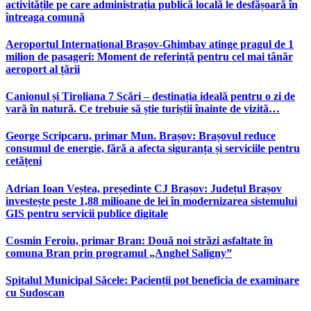
activitățile pe care administrația publică locală le desfășoară în
întreaga comună
Aeroportul Internațional Brașov‑Ghimbav atinge pragul de 1
milion de pasageri: Moment de referință pentru cel mai tânăr
aeroport al țării
Canionul și Tiroliana 7 Scări – destinația ideală pentru o zi de
vară în natură. Ce trebuie să știe turiștii înainte de vizită…
George Scripcaru, primar Mun. Brașov: Brașovul reduce
consumul de energie, fără a afecta siguranța și serviciile pentru
cetățeni
Adrian Ioan Veștea, președinte CJ Brașov: Județul Brașov
investește peste 1,88 milioane de lei în modernizarea sistemului
GIS pentru servicii publice digitale
Cosmin Feroiu, primar Bran: Două noi străzi asfaltate în
comuna Bran prin programul „Anghel Saligny”
Spitalul Municipal Săcele: Pacienții pot beneficia de examinare
cu Sudoscan