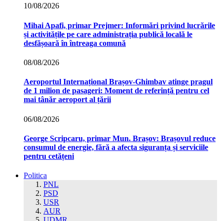
10/08/2026
Mihai Apafi, primar Prejmer: Informări privind lucrările
și activitățile pe care administrația publică locală le
desfășoară în întreaga comună
08/08/2026
Aeroportul Internațional Brașov‑Ghimbav atinge pragul
de 1 milion de pasageri: Moment de referință pentru cel
mai tânăr aeroport al țării
06/08/2026
George Scripcaru, primar Mun. Brașov: Brașovul reduce
consumul de energie, fără a afecta siguranța și serviciile
pentru cetățeni
Politica
PNL
PSD
USR
AUR
UDMR