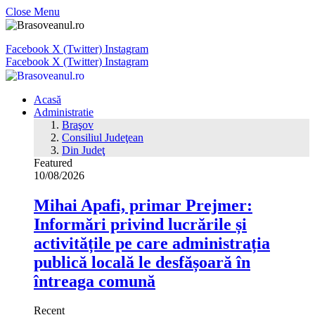
Close Menu
Facebook
X (Twitter)
Instagram
Facebook
X (Twitter)
Instagram
Acasă
Administratie
Braşov
Consiliul Judeţean
Din Judeţ
Featured
10/08/2026
Mihai Apafi, primar Prejmer:
Informări privind lucrările și
activitățile pe care administrația
publică locală le desfășoară în
întreaga comună
Recent