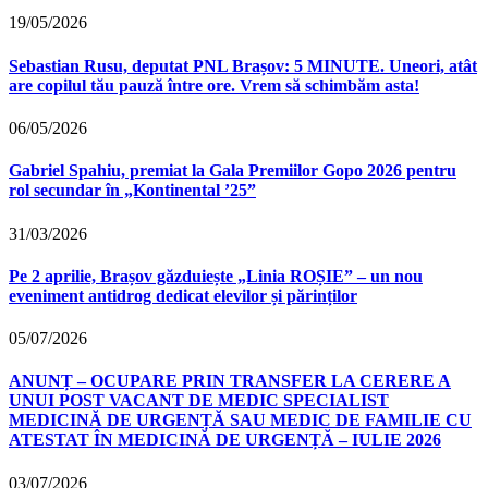
19/05/2026
Sebastian Rusu, deputat PNL Brașov: 5 MINUTE. Uneori, atât
are copilul tău pauză între ore. Vrem să schimbăm asta!
06/05/2026
Gabriel Spahiu, premiat la Gala Premiilor Gopo 2026 pentru
rol secundar în „Kontinental ’25”
31/03/2026
Pe 2 aprilie, Brașov găzduiește „Linia ROȘIE” – un nou
eveniment antidrog dedicat elevilor și părinților
05/07/2026
ANUNȚ – OCUPARE PRIN TRANSFER LA CERERE A
UNUI POST VACANT DE MEDIC SPECIALIST
MEDICINĂ DE URGENȚĂ SAU MEDIC DE FAMILIE CU
ATESTAT ÎN MEDICINĂ DE URGENȚĂ – IULIE 2026
03/07/2026