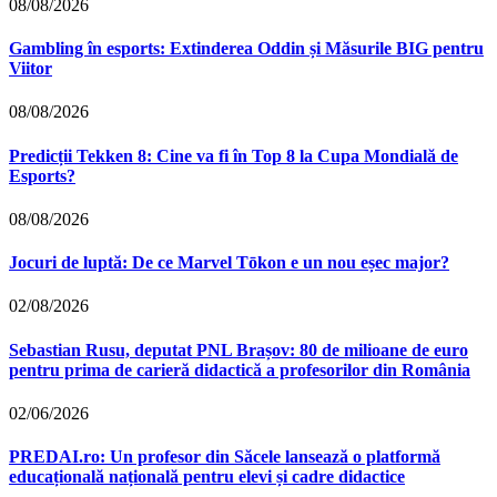
08/08/2026
Gambling în esports: Extinderea Oddin și Măsurile BIG pentru
Viitor
08/08/2026
Predicții Tekken 8: Cine va fi în Top 8 la Cupa Mondială de
Esports?
08/08/2026
Jocuri de luptă: De ce Marvel Tōkon e un nou eșec major?
02/08/2026
Sebastian Rusu, deputat PNL Brașov: 80 de milioane de euro
pentru prima de carieră didactică a profesorilor din România
02/06/2026
PREDAI.ro: Un profesor din Săcele lansează o platformă
educațională națională pentru elevi și cadre didactice