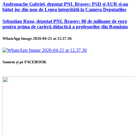
Andronache Gabriel, deputat PNL Brașov: PSD și AUR și-au
bătut joc din nou de Legea integrității la Camera Deputaților
Sebastian Rusu, deputat PNL Brașov: 80 de milioane de euro
pentru prima de carieră didactică a profesorilor din România
WhatsApp Image 2026-04-21 at 12.37.36
Suntem și pe FACEBOOK