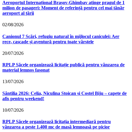
Aeroportul Internațional Brașov‑Ghimbav atinge pragul de 1
milion de pasageri: Moment de referință pentru cel mai tânăr
aeroport al țării
02/08/2026
Canionul 7 Scări, refugiu natural în mijlocul caniculei: Aer
rece, cascade și aventură pentru toate vârstele
20/07/2026
RPLP Săcele organizează licitație publică pentru vânzarea de
material lemnos fasonat
13/07/2026
Sântilia 2026: Celia, Niculina Stoican și Costel Biju – capete de
afis pentru weekend!
10/07/2026
RPLP Săcele organizează licitația intermediară pentru
vânzarea a peste 1.400 mc de masă lemnoasă pe picior