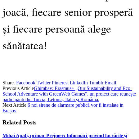
joacă, fiecare senior prosperă
și fiecare persoană alege
sănătatea!
Share.
Facebook
Twitter
Pinterest
LinkedIn
Tumblr
Email
Previous Article
Ghimbav: Erasmus+ „Our Sustainability and Eco-
School Adventure with GreenWeb Games”, un proiect care reunește
participanți din Turcia, Letonia, Italia și România.
Next Article
6 noi sirene de alarmare publică vor fi instalate în
Brașov
Related
Posts
Mihai Apafi, primar Prejmer: Informări privind lucrările și