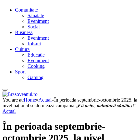
Comunitate
Sănătate
Eveniment
Social
Business
Eveniment
Job-uri
Cultura
Educatie
Eveniment
Cooking
Sport
Gaming
You are at:
Home
»
Actual
»
În perioada septembrie-octombrie 2025, la
nivel național se derulează campania „𝑭𝒊𝒊 𝒂𝒄𝒕𝒊𝒗, 𝒎𝒂̆𝒏𝒂̂𝒏𝒄𝒂̆ 𝒔𝒂̆𝒏𝒂̆𝒕𝒐𝒔!”
Actual
În perioada septembrie-
octombrie 2025, la nivel