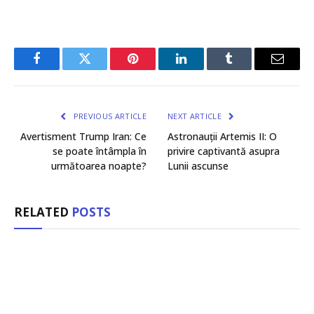
Facebook
Twitter
Pinterest
LinkedIn
Tumblr
Email
PREVIOUS ARTICLE
NEXT ARTICLE
Avertisment Trump Iran: Ce
Astronauții Artemis II: O
se poate întâmpla în
privire captivantă asupra
următoarea noapte?
Lunii ascunse
RELATED
POSTS