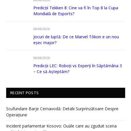
Predicții Tekken 8: Cine va fi în Top 8 la Cupa
Mondială de Esports?
08/08/2026
Jocuri de luptă: De ce Marvel Tōkon e un nou
eșec major?
08/08/2026
Predicții LEC: Roboți vs Experți în Săptămâna 3
– Ce să Așteptăm?
RECENT POSTS
Scufundare Barje Cernavodă: Detalii Surprinzătoare Despre
Operațiune
Incident parlamentar Kosovo: Ouăle care au zguduit scena