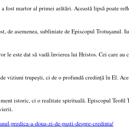
fost martor al primei arătări. Această lipsă poate refle
t, de asemenea, subliniate de Episcopul Trotușanul. Iud
or le este dat să vadă învierea lui Hristos. Cei care au c
e viziuni trupești, ci de o profundă credință în El. Aceas
iment istoric, ci o realitate spirituală. Episcopul Teofi
ierii.
usanul-predica-a-doua-zi-de-pasti-despre-credinta/