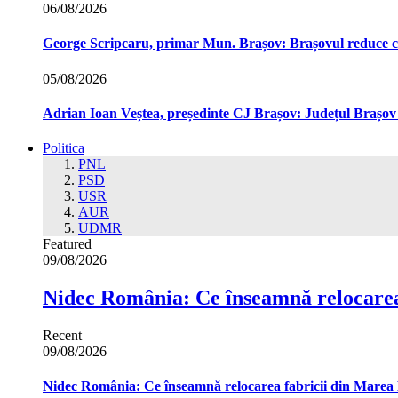
06/08/2026
George Scripcaru, primar Mun. Brașov: Brașovul reduce cons
05/08/2026
Adrian Ioan Veștea, președinte CJ Brașov: Județul Brașov in
Politica
PNL
PSD
USR
AUR
UDMR
Featured
09/08/2026
Nidec România: Ce înseamnă relocarea
Recent
09/08/2026
Nidec România: Ce înseamnă relocarea fabricii din Marea 