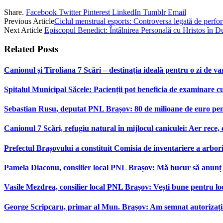
Share.
Facebook
Twitter
Pinterest
LinkedIn
Tumblr
Email
Previous Article
Ciclul menstrual esports: Controversa legată de perfo
Next Article
Episcopul Benedict: Întâlnirea Personală cu Hristos în Du
Related
Posts
Canionul și Tiroliana 7 Scări – destinația ideală pentru o zi de var
Spitalul Municipal Săcele: Pacienții pot beneficia de examinare 
Sebastian Rusu, deputat PNL Brașov: 80 de milioane de euro pen
Canionul 7 Scări, refugiu natural în mijlocul caniculei: Aer rece,
Prefectul Brașovului a constituit Comisia de inventariere a arbor
Pamela Diaconu, consilier local PNL Brașov: Mă bucur să anunț re
Vasile Mezdrea, consilier local PNL Brașov: Vești bune pentru lo
George Scripcaru, primar al Mun. Brașov: Am semnat autorizația d