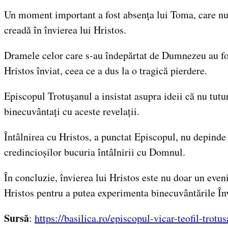
Un moment important a fost absența lui Toma, care nu a 
creadă în învierea lui Hristos.
Dramele celor care s-au îndepărtat de Dumnezeu au fos
Hristos înviat, ceea ce a dus la o tragică pierdere.
Episcopul Trotușanul a insistat asupra ideii că nu tutur
binecuvântați cu aceste revelații.
Întâlnirea cu Hristos, a punctat Episcopul, nu depinde d
credincioșilor bucuria întâlnirii cu Domnul.
În concluzie, învierea lui Hristos este nu doar un even
Hristos pentru a putea experimenta binecuvântările Înv
Sursă
:
https://basilica.ro/episcopul-vicar-teofil-trot