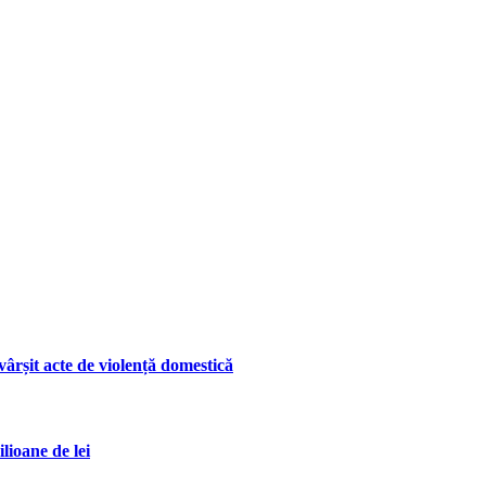
ârșit acte de violență domestică
lioane de lei