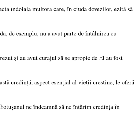
cta îndoiala multora care, în ciuda dovezilor, ezită să
a, de exemplu, nu a avut parte de întâlnirea cu
rezut și au avut curajul să se apropie de El au fost
tă credință, aspect esențial al vieții creștine, le oferă
l Trotușanul ne îndeamnă să ne întărim credința în