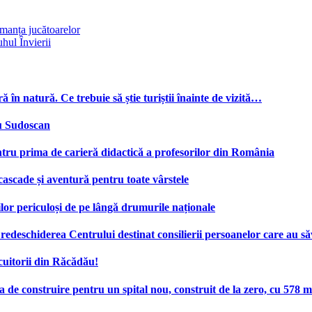
rmanța jucătoarelor
hul Învierii
ă în natură. Ce trebuie să știe turiștii înainte de vizită…
cu Sudoscan
tru prima de carieră didactică a profesorilor din România
 cascade și aventură pentru toate vârstele
ilor periculoși de pe lângă drumurile naționale
deschiderea Centrului destinat consilierii persoanelor care au săv
cuitorii din Răcădău!
e construire pentru un spital nou, construit de la zero, cu 578 mi