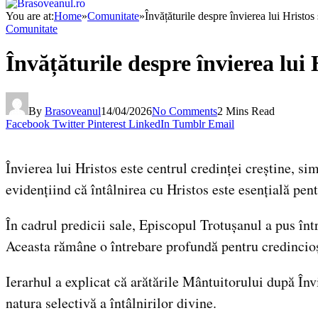
You are at:
Home
»
Comunitate
»
Învățăturile despre învierea lui Hristos 
Comunitate
Învățăturile despre învierea lui 
By
Brasoveanul
14/04/2026
No Comments
2 Mins Read
Facebook
Twitter
Pinterest
LinkedIn
Tumblr
Email
Învierea lui Hristos este centrul credinței creștine, s
evidențiind că întâlnirea cu Hristos este esențială pent
În cadrul predicii sale, Episcopul Trotușanul a pus înt
Aceasta rămâne o întrebare profundă pentru credincioș
Ierarhul a explicat că arătările Mântuitorului după Înv
natura selectivă a întâlnirilor divine.