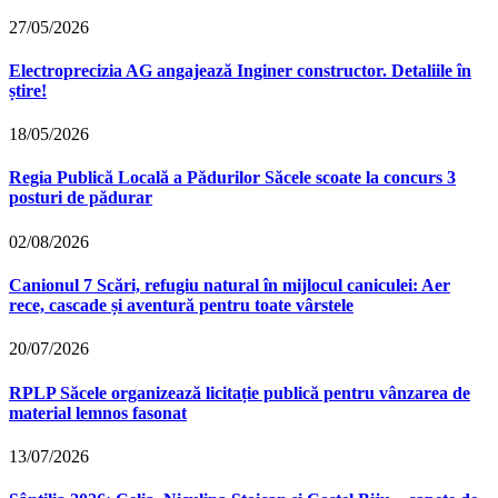
27/05/2026
Electroprecizia AG angajează Inginer constructor. Detaliile în
știre!
18/05/2026
Regia Publică Locală a Pădurilor Săcele scoate la concurs 3
posturi de pădurar
02/08/2026
Canionul 7 Scări, refugiu natural în mijlocul caniculei: Aer
rece, cascade și aventură pentru toate vârstele
20/07/2026
RPLP Săcele organizează licitație publică pentru vânzarea de
material lemnos fasonat
13/07/2026