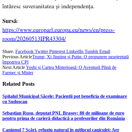
întăresc suveranitatea și independența.
Sursă
:
https://www.europarl.europa.eu/news/en/press-
room/20260513IPR43304/
Share.
Facebook
Twitter
Pinterest
LinkedIn
Tumblr
Email
Previous Article
Trump, Xi Jinping și Putin: O propunere neașteptată
împotriva CPI
Next Article
Yoshi și Cartea Misterioasă: O Aventură Plină de
Farmec și Mister
Related
Posts
Spitalul Municipal Săcele: Pacienții pot beneficia de examinare
cu Sudoscan
Sebastian Rusu, deputat PNL Brașov: 80 de milioane de euro
pentru prima de carieră didactică a profesorilor din România
Canionul 7 Scări, refugiu natural în mijlocul caniculei: Aer