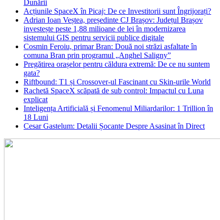
Dunării
Acțiunile SpaceX în Picaj: De ce Investitorii sunt Îngrijorați?
Adrian Ioan Veștea, președinte CJ Brașov: Județul Brașov
investește peste 1,88 milioane de lei în modernizarea
sistemului GIS pentru servicii publice digitale
Cosmin Feroiu, primar Bran: Două noi străzi asfaltate în
comuna Bran prin programul „Anghel Saligny”
Pregătirea orașelor pentru căldura extremă: De ce nu suntem
gata?
Riftbound: T1 și Crossover-ul Fascinant cu Skin-urile World
Rachetă SpaceX scăpată de sub control: Impactul cu Luna
explicat
Inteligența Artificială și Fenomenul Miliardarilor: 1 Trillion în
18 Luni
Cesar Gastelum: Detalii Șocante Despre Asasinat în Direct