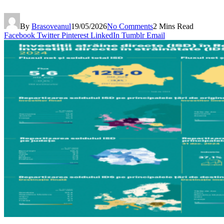
By
Brasoveanul
19/05/2026
No Comments
2 Mins Read
Facebook
Twitter
Pinterest
LinkedIn
Tumblr
Email