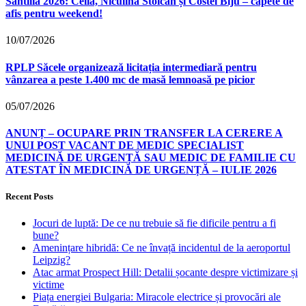
Sântilia 2026: Celia, Niculina Stoican și Costel Biju – capete de
afis pentru weekend!
10/07/2026
RPLP Săcele organizează licitația intermediară pentru
vânzarea a peste 1.400 mc de masă lemnoasă pe picior
05/07/2026
ANUNȚ – OCUPARE PRIN TRANSFER LA CERERE A
UNUI POST VACANT DE MEDIC SPECIALIST
MEDICINĂ DE URGENȚĂ SAU MEDIC DE FAMILIE CU
ATESTAT ÎN MEDICINĂ DE URGENȚĂ – IULIE 2026
Recent Posts
Jocuri de luptă: De ce nu trebuie să fie dificile pentru a fi
bune?
Amenințare hibridă: Ce ne învață incidentul de la aeroportul
Leipzig?
Atac armat Prospect Hill: Detalii șocante despre victimizare și
victime
Piața energiei Bulgaria: Miracole electrice și provocări ale