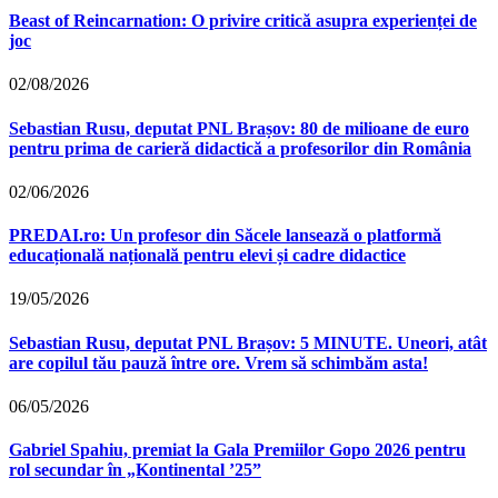
Beast of Reincarnation: O privire critică asupra experienței de
joc
02/08/2026
Sebastian Rusu, deputat PNL Brașov: 80 de milioane de euro
pentru prima de carieră didactică a profesorilor din România
02/06/2026
PREDAI.ro: Un profesor din Săcele lansează o platformă
educațională națională pentru elevi și cadre didactice
19/05/2026
Sebastian Rusu, deputat PNL Brașov: 5 MINUTE. Uneori, atât
are copilul tău pauză între ore. Vrem să schimbăm asta!
06/05/2026
Gabriel Spahiu, premiat la Gala Premiilor Gopo 2026 pentru
rol secundar în „Kontinental ’25”