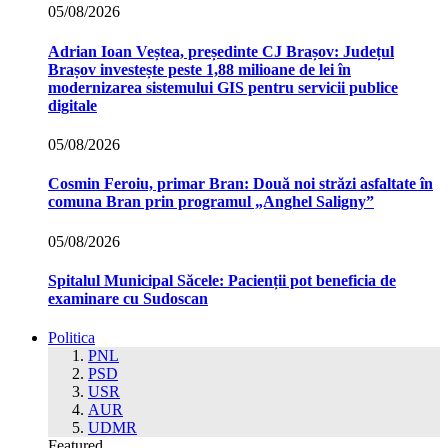
05/08/2026
Adrian Ioan Veștea, președinte CJ Brașov: Județul
Brașov investește peste 1,88 milioane de lei în
modernizarea sistemului GIS pentru servicii publice
digitale
05/08/2026
Cosmin Feroiu, primar Bran: Două noi străzi asfaltate în
comuna Bran prin programul „Anghel Saligny”
05/08/2026
Spitalul Municipal Săcele: Pacienții pot beneficia de
examinare cu Sudoscan
Politica
PNL
PSD
USR
AUR
UDMR
Featured