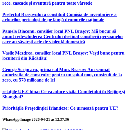
rece, cascade și aventură pentru toate vârstele
Prefectul Brașovului a constituit Comisia de inventariere a
arborilor periculoși de pe lângă drumurile naționale
Pamela Diaconu, consilier local PNL Brașov: Mă bucur să
anunț redeschiderea Centrului destinat consilierii persoanelor
care au săvârșit acte de violență domestică
Vasile Mezdrea, consilier local PNL Brașov: Vești bune pentru
locuitorii din Răcădău!
George Scripcaru, primar al Mun. Brașov: Am semnat
autorizația de construire pentru un spital nou, construit de la
zero, cu 578 milioane de lei
relațiile UE-China: Ce va aduce vizita Comitetului în Beijing și
Shanghai?
Prioritățile Președinției Irlandeze: Ce urmează pentru UE?
WhatsApp Image 2026-04-21 at 12.37.36