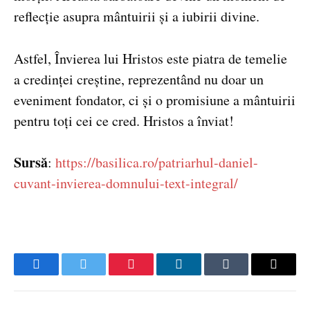
reflecție asupra mântuirii și a iubirii divine.
Astfel, Învierea lui Hristos este piatra de temelie
a credinței creștine, reprezentând nu doar un
eveniment fondator, ci și o promisiune a mântuirii
pentru toți cei ce cred. Hristos a înviat!
Sursă
:
https://basilica.ro/patriarhul-daniel-
cuvant-invierea-domnului-text-integral/
Facebook
Twitter
Pinterest
LinkedIn
Tumblr
Email