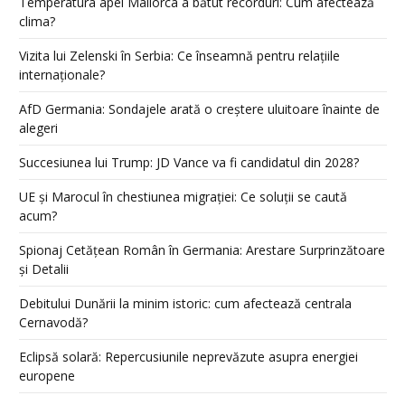
Temperatura apei Mallorca a bătut recorduri: Cum afectează
clima?
Vizita lui Zelenski în Serbia: Ce înseamnă pentru relațiile
internaționale?
AfD Germania: Sondajele arată o creștere uluitoare înainte de
alegeri
Succesiunea lui Trump: JD Vance va fi candidatul din 2028?
UE și Marocul în chestiunea migrației: Ce soluții se caută
acum?
Spionaj Cetățean Român în Germania: Arestare Surprinzătoare
și Detalii
Debitului Dunării la minim istoric: cum afectează centrala
Cernavodă?
Eclipsă solară: Repercusiunile neprevăzute asupra energiei
europene