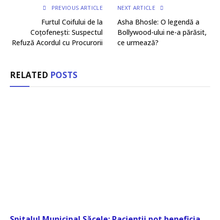
PREVIOUS ARTICLE
NEXT ARTICLE
Furtul Coifului de la
Asha Bhosle: O legendă a
Coțofenești: Suspectul
Bollywood-ului ne-a părăsit,
Refuză Acordul cu Procurorii
ce urmează?
RELATED
POSTS
Spitalul Municipal Săcele: Pacienții pot beneficia