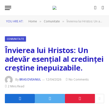
YOU ARE AT:
Home
Comunitate
Învierea lui Hristos: Un adevăr esențial al credinței creștine inepuizabile.
»
»
COMUNITATE
Învierea lui Hristos: Un
adevăr esențial al credinței
creștine inepuizabile.
By
BRASOVEANUL
12/04/2026
No Comments
2 Mins Read