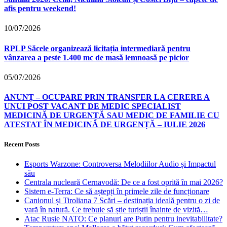
afis pentru weekend!
10/07/2026
RPLP Săcele organizează licitația intermediară pentru
vânzarea a peste 1.400 mc de masă lemnoasă pe picior
05/07/2026
ANUNȚ – OCUPARE PRIN TRANSFER LA CERERE A
UNUI POST VACANT DE MEDIC SPECIALIST
MEDICINĂ DE URGENȚĂ SAU MEDIC DE FAMILIE CU
ATESTAT ÎN MEDICINĂ DE URGENȚĂ – IULIE 2026
Recent Posts
Esports Warzone: Controversa Melodiilor Audio și Impactul
său
Centrala nucleară Cernavodă: De ce a fost oprită în mai 2026?
Sistem e-Terra: Ce să aștepți în primele zile de funcționare
Canionul și Tiroliana 7 Scări – destinația ideală pentru o zi de
vară în natură. Ce trebuie să știe turiștii înainte de vizită…
Atac Rusie NATO: Ce planuri are Putin pentru inevitabilitate?