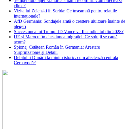
Temperatura apei Mallorca a bătut recorduri: Cum afectează
clima?
Vizita lui Zelenski în Serbia: Ce înseamnă pentru relațiile
internaționale?
AfD Germania: Sondajele arată o creștere uluitoare înainte de
alegeri
Succesiunea lui Trump: JD Vance va fi candidatul din 2028?
UE și Marocul în chestiunea migrației: Ce soluții se caută
acum?
Spionaj Cetățean Român în Germania: Arestare
Surprinzătoare și Detalii
Debitului Dunării la minim istoric: cum afectează centrala
Cernavodă?