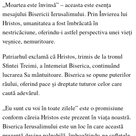
„Moartea este învinsă” – aceasta este esența
mesajului Bisericii Ierusalimului. Prin Învierea lui
Hristos, umanitatea a fost îmbrăcată în
nestricăciune, oferindu-i astfel perspectiva unei vieți
veșnice, nemuritoare.
Patriarhul exclamă că Hristos, trimis de la tronul
Sfintei Treimi, a întemeiat Biserica, continuând
lucrarea Sa mântuitoare. Biserica se opune puterilor
răului, oferind pace și dreptate tuturor celor care
caută adevărul.
„Eu sunt cu voi în toate zilele” este o promisiune
conform căreia Hristos este prezent în viața noastră.
Biserica Ierusalimului este un loc în care această
prezență devine palpabilă, îmbogățindu-ne sufletele.