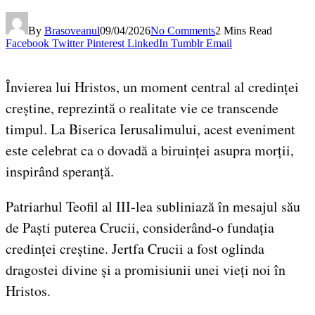
By
Brasoveanul
09/04/2026
No Comments
2 Mins Read
Facebook
Twitter
Pinterest
LinkedIn
Tumblr
Email
Învierea lui Hristos, un moment central al credinței
creștine, reprezintă o realitate vie ce transcende
timpul. La Biserica Ierusalimului, acest eveniment
este celebrat ca o dovadă a biruinței asupra morții,
inspirând speranță.
Patriarhul Teofil al III-lea subliniază în mesajul său
de Paști puterea Crucii, considerând-o fundația
credinței creștine. Jertfa Crucii a fost oglinda
dragostei divine și a promisiunii unei vieți noi în
Hristos.