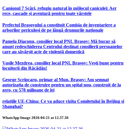
Canionul 7 Scări, refugiu natural în mijlocul caniculei: Aer
rece, cascade și aventură pentru toate vârstele
Prefectul Brașovului a constituit Comisia de inventariere a
arborilor periculoși de pe lângă drumurile naționale
Pamela Diaconu, consilier local PNL Brașov: Mă bucur să
anunț redeschiderea Centrului destinat consilierii persoanelor
care au săvârșit acte de violență domestică
Vasile Mezdrea, consilier local PNL Brașov: Vești bune pentru
locuitorii din Răcădău!
George Scripcaru, primar al Mun. Brașov: Am semnat
autorizația de construire pentru un spital nou, construit de la
zero, cu 578 milioane de lei
relațiile UE-China: Ce va aduce vizita Comitetului în Beijing și
Shanghai?
WhatsApp Image 2026-04-21 at 12.37.36