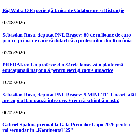
Big Walk: O Experiență Unică de Colaborare și Distracție
02/08/2026
Sebastian Rusu, deputat PNL Brașov: 80 de milioane de euro
pentru prima de carieră didactică a profesorilor din România
02/06/2026
PREDAI.ro: Un profesor din Săcele lansează o platformă
educațională națională pentru elevi și cadre didactice
19/05/2026
Sebastian Rusu, deputat PNL Brașov: 5 MINUTE. Uneori, atât
are copilul tău pauză între ore. Vrem să schimbăm asta!
06/05/2026
Gabriel Spahiu, premiat la Gala Premiilor Gopo 2026 pentru
rol secundar în „Kontinental ’25”