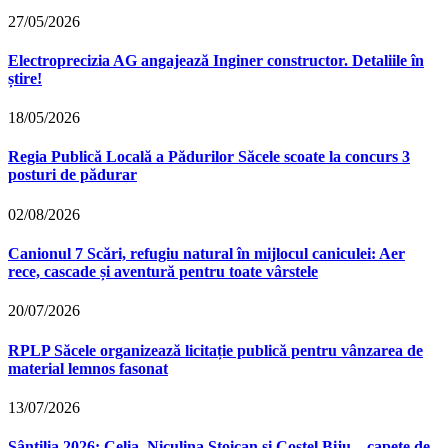
27/05/2026
Electroprecizia AG angajează Inginer constructor. Detaliile în
știre!
18/05/2026
Regia Publică Locală a Pădurilor Săcele scoate la concurs 3
posturi de pădurar
02/08/2026
Canionul 7 Scări, refugiu natural în mijlocul caniculei: Aer
rece, cascade și aventură pentru toate vârstele
20/07/2026
RPLP Săcele organizează licitație publică pentru vânzarea de
material lemnos fasonat
13/07/2026
Sântilia 2026: Celia, Niculina Stoican și Costel Biju – capete de