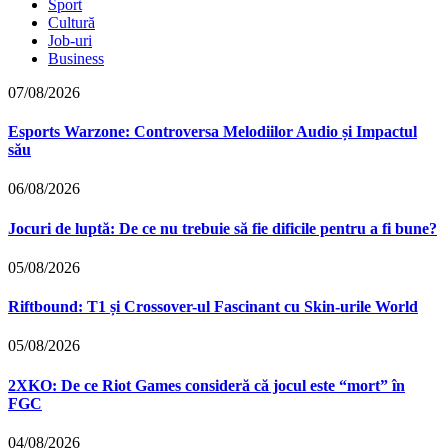
Sport
Cultură
Job-uri
Business
07/08/2026
Esports Warzone: Controversa Melodiilor Audio și Impactul
său
06/08/2026
Jocuri de luptă: De ce nu trebuie să fie dificile pentru a fi bune?
05/08/2026
Riftbound: T1 și Crossover-ul Fascinant cu Skin-urile World
05/08/2026
2XKO: De ce Riot Games consideră că jocul este “mort” în
FGC
04/08/2026