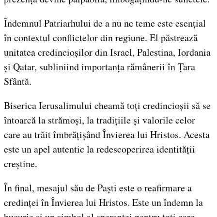
Îndemnul Patriarhului de a nu ne teme este esențial
în contextul conflictelor din regiune. El păstrează
unitatea credincioșilor din Israel, Palestina, Iordania
și Qatar, subliniind importanța rămânerii în Țara
Sfântă.
Biserica Ierusalimului cheamă toți credincioșii să se
întoarcă la strămoși, la tradițiile și valorile celor
care au trăit îmbrățișând Învierea lui Hristos. Acesta
este un apel autentic la redescoperirea identității
creștine.
În final, mesajul său de Paști este o reafirmare a
credinței în Învierea lui Hristos. Este un îndemn la
bucurie și un simbol al speranței pentru toți care