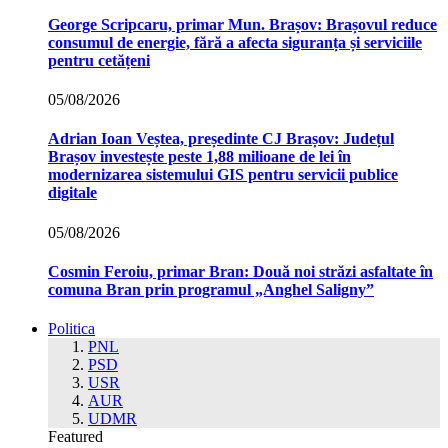
George Scripcaru, primar Mun. Brașov: Brașovul reduce
consumul de energie, fără a afecta siguranța și serviciile
pentru cetățeni
05/08/2026
Adrian Ioan Veștea, președinte CJ Brașov: Județul
Brașov investește peste 1,88 milioane de lei în
modernizarea sistemului GIS pentru servicii publice
digitale
05/08/2026
Cosmin Feroiu, primar Bran: Două noi străzi asfaltate în
comuna Bran prin programul „Anghel Saligny”
Politica
PNL
PSD
USR
AUR
UDMR
Featured