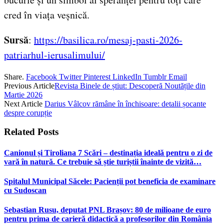
cred în viața veșnică.
Sursă
:
https://basilica.ro/mesaj-pasti-2026-
patriarhul-ierusalimului/
Share.
Facebook
Twitter
Pinterest
LinkedIn
Tumblr
Email
Previous Article
Revista Binele de știut: Descoperă Noutățile din
Martie 2026
Next Article
Darius Vâlcov rămâne în închisoare: detalii șocante
despre corupție
Related
Posts
Canionul și Tiroliana 7 Scări – destinația ideală pentru o zi de
vară în natură. Ce trebuie să știe turiștii înainte de vizită…
Spitalul Municipal Săcele: Pacienții pot beneficia de examinare
cu Sudoscan
Sebastian Rusu, deputat PNL Brașov: 80 de milioane de euro
pentru prima de carieră didactică a profesorilor din România