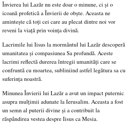
Învierea lui Lazăr nu este doar o minune, ci și o
icoană profetică a Învierii de obște. Aceasta ne
amintește că toți cei care au plecat dintre noi vor
reveni la viață prin voința divină.
Lacrimile lui Iisus la mormântul lui Lazăr descoperă
umanitatea și compasiunea Sa profundă. Aceste
lacrimi reflectă durerea întregii umanități care se
confruntă cu moartea, subliniind astfel legătura sa cu
suferința noastră.
Minunea Învierii lui Lazăr a avut un impact puternic
asupra mulțimii adunate la Ierusalim. Aceasta a fost
un semn al puterii divine și a contribuit la
răspândirea vestea despre Iisus ca Mesia.