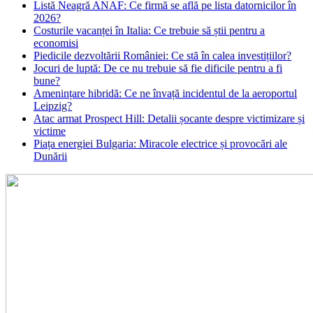
Listă Neagră ANAF: Ce firmă se află pe lista datornicilor în
2026?
Costurile vacanței în Italia: Ce trebuie să știi pentru a
economisi
Piedicile dezvoltării României: Ce stă în calea investițiilor?
Jocuri de luptă: De ce nu trebuie să fie dificile pentru a fi
bune?
Amenințare hibridă: Ce ne învață incidentul de la aeroportul
Leipzig?
Atac armat Prospect Hill: Detalii șocante despre victimizare și
victime
Piața energiei Bulgaria: Miracole electrice și provocări ale
Dunării