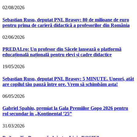
02/08/2026
Sebastian Rusu, deputat PNL Brașov: 80 de milioane de euro
pentru prima de carieră didactică a profesorilor din România
02/06/2026
PREDAI.ro: Un profesor din Săcele lansează o platformă
educațională națională pentru elevi și cadre didactice
19/05/2026
Sebastian Rusu, deputat PNL Brașov: 5 MINUTE. Uneori, atât
are copilul tău pauză între ore. Vrem să schimbăm asta!
06/05/2026
Gabriel Spahiu, premiat la Gala Premiilor Gopo 2026 pentru
rol secundar în „Kontinental ’25”
31/03/2026