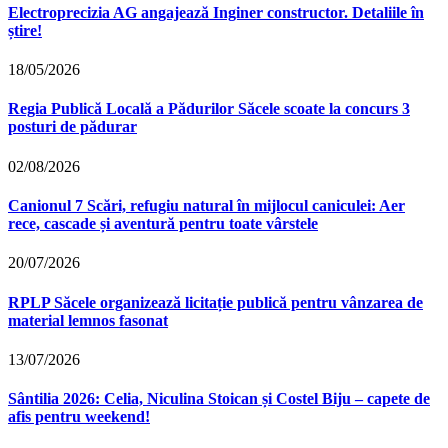
Electroprecizia AG angajează Inginer constructor. Detaliile în
știre!
18/05/2026
Regia Publică Locală a Pădurilor Săcele scoate la concurs 3
posturi de pădurar
02/08/2026
Canionul 7 Scări, refugiu natural în mijlocul caniculei: Aer
rece, cascade și aventură pentru toate vârstele
20/07/2026
RPLP Săcele organizează licitație publică pentru vânzarea de
material lemnos fasonat
13/07/2026
Sântilia 2026: Celia, Niculina Stoican și Costel Biju – capete de
afis pentru weekend!