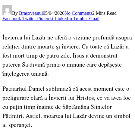
By
Brasoveanul
05/04/2026
No Comments
2 Mins Read
Facebook
Twitter
Pinterest
LinkedIn
Tumblr
Email
Învierea lui Lazăr ne oferă o viziune profundă asupra
relației dintre moarte și înviere. Cu toate că Lazăr a
fost mort timp de patru zile, Iisus a demonstrat
puterea Sa divină printr-o minune care depășește
înțelegerea umană.
Patriarhul Daniel subliniază că acest moment este o
prefigurare clară a Învierii lui Hristos, ce va avea loc
cu puțin timp înainte de Săptămâna Sfintelor
Pătimiri. Astfel, moartea lui Lazăr devine un simbol
al speranței.