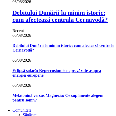
06/08/2026
Debitului Dunării la minim istoric:
cum afectează centrala Cernavodă?
Recent
06/08/2026
Debitului Dunării la minim istoric: cum afectează centrala
Cernavodă?
06/08/2026
Eclipsă solară: Repercusiunile neprevăzute asupra
energiei europene
06/08/2026
Melatonină versus Magneziu: Ce suplimente alegem
pentru somn?
Comunitate
Sănătate