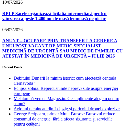
10/07/2026
RPLP Săcele organizează licitația intermediară pentru
vânzarea a peste 1.400 mc de masă lemnoasă pe picior
05/07/2026
ANUNȚ – OCUPARE PRIN TRANSFER LA CERERE A
UNUI POST VACANT DE MEDIC SPECIALIST
MEDICINĂ DE URGENȚĂ SAU MEDIC DE FAMILIE CU
ATESTAT ÎN MEDICINĂ DE URGENȚĂ – IULIE 2026
Recent Posts
Debitului Dunării la minim istoric: cum afectează centrala
Cernavodă?
Eclipsă solară: Repercusiunile neprevăzute asupra energiei
europene
Melatonină versus Magneziu: Ce suplimente alegem pentru
somn?
Avionul ucrainean din Leipzig și pericolul dronei explozive
George Scripcaru, primar Mun. Brașov: Brașovul reduce
consumul de energie, fără a afecta siguranța și serviciile
pentru cetățeni