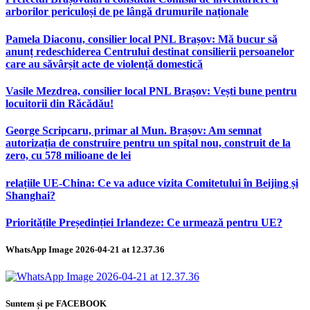
arborilor periculoși de pe lângă drumurile naționale
Pamela Diaconu, consilier local PNL Brașov: Mă bucur să
anunț redeschiderea Centrului destinat consilierii persoanelor
care au săvârșit acte de violență domestică
Vasile Mezdrea, consilier local PNL Brașov: Vești bune pentru
locuitorii din Răcădău!
George Scripcaru, primar al Mun. Brașov: Am semnat
autorizația de construire pentru un spital nou, construit de la
zero, cu 578 milioane de lei
relațiile UE-China: Ce va aduce vizita Comitetului în Beijing și
Shanghai?
Prioritățile Președinției Irlandeze: Ce urmează pentru UE?
WhatsApp Image 2026-04-21 at 12.37.36
Suntem și pe FACEBOOK