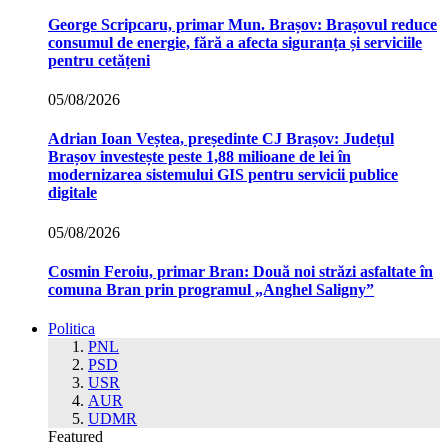
George Scripcaru, primar Mun. Brașov: Brașovul reduce
consumul de energie, fără a afecta siguranța și serviciile
pentru cetățeni
05/08/2026
Adrian Ioan Veștea, președinte CJ Brașov: Județul
Brașov investește peste 1,88 milioane de lei în
modernizarea sistemului GIS pentru servicii publice
digitale
05/08/2026
Cosmin Feroiu, primar Bran: Două noi străzi asfaltate în
comuna Bran prin programul „Anghel Saligny”
Politica
PNL
PSD
USR
AUR
UDMR
Featured