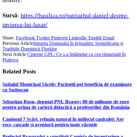
Sursă
:
https://basilica.ro/patriarhul-daniel-despre-
invierea-lui-lazar/
Share.
Facebook
Twitter
Pinterest
LinkedIn
Tumblr
Email
Previous Article
Intrarea Domnului în Ierusalim: Semnificația și
Tradițiile Duminicii Floriilor
Next Article
Cisterne GPL: Ce s-a întâmplat cu cea răsturnată în
Prahova
Related
Posts
Spitalul Municipal Săcele: Pacienții pot beneficia de examinare
cu Sudoscan
Sebastian Rusu, deputat PNL Brașov: 80 de milioane de euro
pentru prima de carieră didactică a profesorilor din România
Canionul 7 Scări, refugiu natural în mijlocul caniculei: Aer
rece, cascade și aventură pentru toate vârstele
Prefectul Brașovului a constituit Comisia de inventariere a