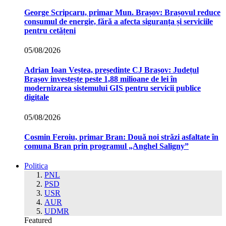
George Scripcaru, primar Mun. Brașov: Brașovul reduce
consumul de energie, fără a afecta siguranța și serviciile
pentru cetățeni
05/08/2026
Adrian Ioan Veștea, președinte CJ Brașov: Județul
Brașov investește peste 1,88 milioane de lei în
modernizarea sistemului GIS pentru servicii publice
digitale
05/08/2026
Cosmin Feroiu, primar Bran: Două noi străzi asfaltate în
comuna Bran prin programul „Anghel Saligny”
Politica
PNL
PSD
USR
AUR
UDMR
Featured