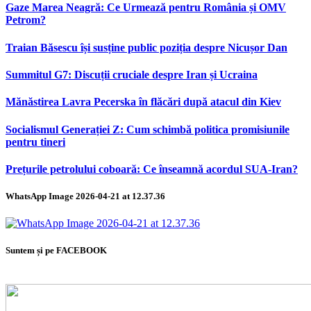
Gaze Marea Neagră: Ce Urmează pentru România și OMV
Petrom?
Traian Băsescu își susține public poziția despre Nicușor Dan
Summitul G7: Discuții cruciale despre Iran și Ucraina
Mănăstirea Lavra Pecerska în flăcări după atacul din Kiev
Socialismul Generației Z: Cum schimbă politica promisiunile
pentru tineri
Prețurile petrolului coboară: Ce înseamnă acordul SUA-Iran?
WhatsApp Image 2026-04-21 at 12.37.36
Suntem și pe FACEBOOK