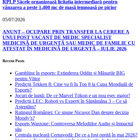
RPLP Săcele organizează licitația intermediară pentru
vânzarea a peste 1.400 mc de masă lemnoasă pe picior
05/07/2026
ANUNȚ – OCUPARE PRIN TRANSFER LA CERERE A
UNUI POST VACANT DE MEDIC SPECIALIST
MEDICINĂ DE URGENȚĂ SAU MEDIC DE FAMILIE CU
ATESTAT ÎN MEDICINĂ DE URGENȚĂ – IULIE 2026
Recent Posts
Gambling în esports: Extinderea Oddin și Măsurile BIG
pentru Viitor
Predicții Tekken 8: Cine va fi în Top 8 la Cupa Mondială de
Esports?
Jocuri de luptă: De ce Marvel Tōkon e un nou eșec major?
Predicții LEC: Roboți vs Experți în Săptămâna 3 – Ce să
Așteptăm?
Ratingul României: Ce spune Nicușor Dan despre decizia
Moody’s?
Esports Warzone: Controversa Melodiilor Audio și Impactul
său
Centrala nucleară Cernavodă: De ce a fost oprită în mai 2026?