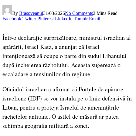
By
Brasoveanul
31/03/2026
No Comments
2 Mins Read
Facebook
Twitter
Pinterest
LinkedIn
Tumblr
Email
Într-o declarație surprizătoare, ministrul israelian al
apărării, Israel Katz, a anunțat că Israel
intenționează să ocupe o parte din sudul Libanului
după încheierea războiului. Aceasta sugerează o
escaladare a tensiunilor din regiune.
Oficialul israelian a afirmat că Forțele de apărare
israeliene (IDF) se vor instala pe o linie defensivă în
Liban, pentru a proteja Israelul de amenințările
rachetelor antitanc. O astfel de măsură ar putea
schimba geografia militară a zonei.