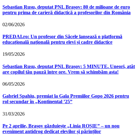
Sebastian Rusu, deputat PNL Brașov: 80 de milioane de euro
pentru prima de carieră didactică a profesorilor din România
02/06/2026
PREDAI.ro: Un profesor din Săcele lansează o platformă
educațională națională pentru elevi și cadre didactice
19/05/2026
Sebastian Rusu, deputat PNL Brașov: 5 MINUTE. Uneori, atât
are copilul tău pauză între ore. Vrem să schimbăm asta!
06/05/2026
Gabriel Spahiu, premiat la Gala Premiilor Gopo 2026 pentru
rol secundar în „Kontinental ’25”
31/03/2026
Pe 2 aprilie, Brașov găzduiește „Linia ROȘIE” – un nou
eveniment antidrog dedicat elevilor și părinților