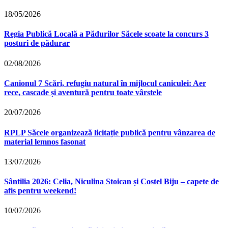
18/05/2026
Regia Publică Locală a Pădurilor Săcele scoate la concurs 3
posturi de pădurar
02/08/2026
Canionul 7 Scări, refugiu natural în mijlocul caniculei: Aer
rece, cascade și aventură pentru toate vârstele
20/07/2026
RPLP Săcele organizează licitație publică pentru vânzarea de
material lemnos fasonat
13/07/2026
Sântilia 2026: Celia, Niculina Stoican și Costel Biju – capete de
afis pentru weekend!
10/07/2026