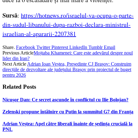
Sursă
:
https://hotnews.ro/israelul-va-ocupa-o-parte-
din-sudul-libanului-dupa-razboi-declara-ministrul-
israelian-al-apararii-2207381
Share.
Facebook
Twitter
Pinterest
LinkedIn
Tumblr
Email
Previous Article
Mojtaba Khamenei: Care este adevărul despre noul
lider din Iran?
Next Article
Adrian Ioan Veștea, Președinte CJ Brașov: Construim
direcțiile de dezvoltare ale județului Brașov prin proiectul de buget
pentru 2026
Related
Posts
Nicușor Dan: Ce secret ascunde în conflictul cu Ilie Bolojan?
Zelenski propune întâlnire cu Putin la summitul G7 din Franța
Adrian Veștea: Apel către liberali înainte de ședința crucială la
PNL