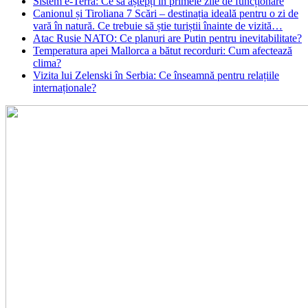
Sistem e-Terra: Ce să aștepți în primele zile de funcționare
Canionul și Tiroliana 7 Scări – destinația ideală pentru o zi de
vară în natură. Ce trebuie să știe turiștii înainte de vizită…
Atac Rusie NATO: Ce planuri are Putin pentru inevitabilitate?
Temperatura apei Mallorca a bătut recorduri: Cum afectează
clima?
Vizita lui Zelenski în Serbia: Ce înseamnă pentru relațiile
internaționale?