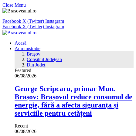
Close Menu
Facebook
X (Twitter)
Instagram
Facebook
X (Twitter)
Instagram
Acasă
Administratie
Braşov
Consiliul Judeţean
Din Judeţ
Featured
06/08/2026
George Scripcaru, primar Mun.
Brașov: Brașovul reduce consumul de
energie, fără a afecta siguranța și
serviciile pentru cetățeni
Recent
06/08/2026