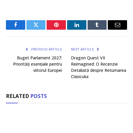
Facebook
Twitter
Pinterest
LinkedIn
Tumblr
Email
PREVIOUS ARTICLE
NEXT ARTICLE
Buget Parlament 2027:
Dragon Quest VII
Priorități esențiale pentru
Reimagined: O Recenzie
viitorul Europei
Detaliată despre Returnarea
Clasicului
RELATED
POSTS