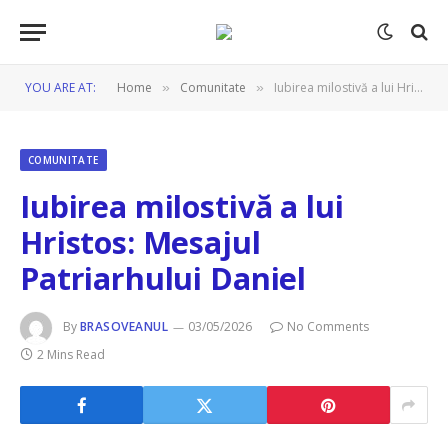
YOU ARE AT:
Home
Comunitate
Iubirea milostivă a lui Hristos: Mesajul Patriarhului Daniel
»
»
COMUNITATE
Iubirea milostivă a lui
Hristos: Mesajul
Patriarhului Daniel
By
BRASOVEANUL
03/05/2026
No Comments
2 Mins Read