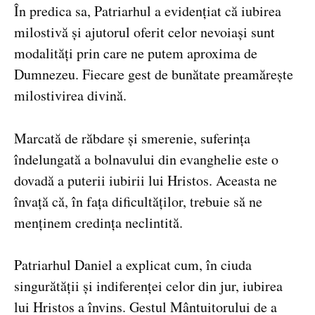
În predica sa, Patriarhul a evidențiat că iubirea
milostivă și ajutorul oferit celor nevoiași sunt
modalități prin care ne putem aproxima de
Dumnezeu. Fiecare gest de bunătate preamărește
milostivirea divină.
Marcată de răbdare și smerenie, suferința
îndelungată a bolnavului din evanghelie este o
dovadă a puterii iubirii lui Hristos. Aceasta ne
învață că, în fața dificultăților, trebuie să ne
menținem credința neclintită.
Patriarhul Daniel a explicat cum, în ciuda
singurătății și indiferenței celor din jur, iubirea
lui Hristos a învins. Gestul Mântuitorului de a