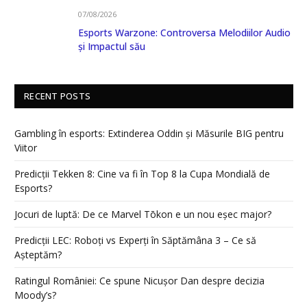
07/08/2026
Esports Warzone: Controversa Melodiilor Audio
și Impactul său
RECENT POSTS
Gambling în esports: Extinderea Oddin și Măsurile BIG pentru
Viitor
Predicții Tekken 8: Cine va fi în Top 8 la Cupa Mondială de
Esports?
Jocuri de luptă: De ce Marvel Tōkon e un nou eșec major?
Predicții LEC: Roboți vs Experți în Săptămâna 3 – Ce să
Așteptăm?
Ratingul României: Ce spune Nicușor Dan despre decizia
Moody’s?