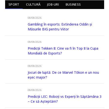
SPORT
CULTURĂ
JOB-URI
BUSINESS
08/08/2026
Gambling în esports: Extinderea Oddin și
Măsurile BIG pentru Viitor
08/08/2026
Predicții Tekken 8: Cine va fi în Top 8 la Cupa
Mondială de Esports?
08/08/2026
Jocuri de luptă: De ce Marvel Tōkon e un nou
eșec major?
08/08/2026
Predicții LEC: Roboți vs Experți în Săptămâna 3
– Ce să Așteptăm?