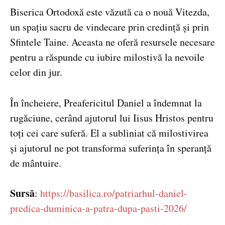
Biserica Ortodoxă este văzută ca o nouă Vitezda,
un spațiu sacru de vindecare prin credință și prin
Sfintele Taine. Aceasta ne oferă resursele necesare
pentru a răspunde cu iubire milostivă la nevoile
celor din jur.
În încheiere, Preafericitul Daniel a îndemnat la
rugăciune, cerând ajutorul lui Iisus Hristos pentru
toți cei care suferă. El a subliniat că milostivirea
și ajutorul ne pot transforma suferința în speranță
de mântuire.
Sursă
:
https://basilica.ro/patriarhul-daniel-
predica-duminica-a-patra-dupa-pasti-2026/