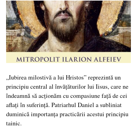
„Iubirea milostivă a lui Hristos” reprezintă un
principiu central al învățăturilor lui Iisus, care ne
îndeamnă să acționăm cu compasiune față de cei
aflați în suferință. Patriarhul Daniel a subliniat
duminică importanța practicării acestui principiu
tainic.