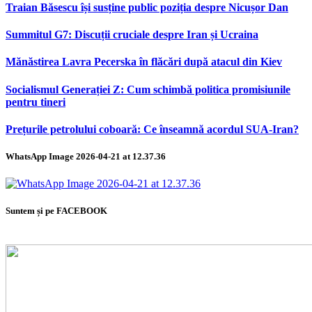
Traian Băsescu își susține public poziția despre Nicușor Dan
Summitul G7: Discuții cruciale despre Iran și Ucraina
Mănăstirea Lavra Pecerska în flăcări după atacul din Kiev
Socialismul Generației Z: Cum schimbă politica promisiunile
pentru tineri
Prețurile petrolului coboară: Ce înseamnă acordul SUA-Iran?
WhatsApp Image 2026-04-21 at 12.37.36
Suntem și pe FACEBOOK