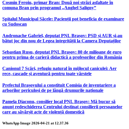
Cosmin Feroiu, primar Bran: Două noi străzi asfaltate în
comuna Bran prin programul „Anghel Saligny”
Spitalul Municipal Săcele: Pacienții pot beneficia de examinare
cu Sudoscan
Andronache Gabriel, deputat PNL Brașov: PSD și AUR și-au
bătut joc din nou de Legea integrității la Camera Deputaților
Sebastian Rusu, deputat PNL Brașov: 80 de milioane de euro
pentru prima de carieră didactică a profesorilor din România
Canionul 7 Scări, refugiu natural în mijlocul caniculei: Aer
rece, cascade și aventură pentru toate vârstele
Prefectul Brașovului a constituit Comisia de inventariere a
arborilor periculoși de pe lângă drumurile naționale
Pamela Diaconu, consilier local PNL Brașov: Mă bucur să
anunț redeschiderea Centrului destinat consilierii persoanelor
care au săvârșit acte de violență domestică
WhatsApp Image 2026-04-21 at 12.37.36