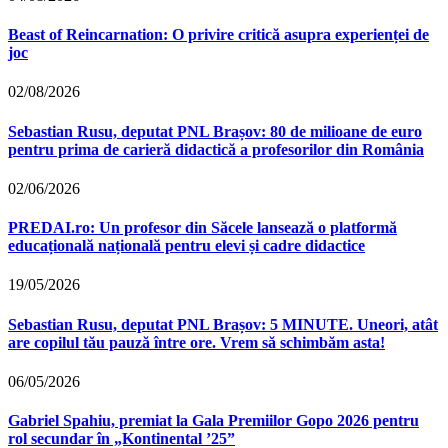
Beast of Reincarnation: O privire critică asupra experienței de
joc
02/08/2026
Sebastian Rusu, deputat PNL Brașov: 80 de milioane de euro
pentru prima de carieră didactică a profesorilor din România
02/06/2026
PREDAI.ro: Un profesor din Săcele lansează o platformă
educațională națională pentru elevi și cadre didactice
19/05/2026
Sebastian Rusu, deputat PNL Brașov: 5 MINUTE. Uneori, atât
are copilul tău pauză între ore. Vrem să schimbăm asta!
06/05/2026
Gabriel Spahiu, premiat la Gala Premiilor Gopo 2026 pentru
rol secundar în „Kontinental ’25”