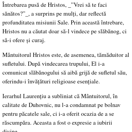
Întrebarea pusă de Hristos, _”Vrei să te faci
sănătos?”_, a surprins pe mulți, dar reflectă
profunditatea misiunii Sale. Prin această întrebare,
Hristos nu a căutat doar să-l vindece pe slăbănog, ci
să-i ofere și curaj.
Mântuitorul Hristos este, de asemenea, tămăduitor al
sufletului. După vindecarea trupului, El i-a
comunicat slăbănogului să aibă grijă de sufletul său,
oferindu-i învățături religioase esențiale.
Ierarhul Laurențiu a subliniat că Mântuitorul, în
calitate de Duhovnic, nu l-a condamnat pe bolnav
pentru păcatele sale, ci i-a oferit ocazia de a se
răscumpăra. Aceasta a fost o expresie a iubirii
divine.