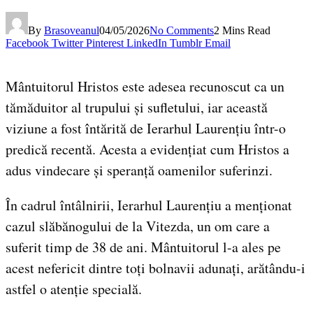
By
Brasoveanul
04/05/2026
No Comments
2 Mins Read
Facebook
Twitter
Pinterest
LinkedIn
Tumblr
Email
Mântuitorul Hristos este adesea recunoscut ca un
tămăduitor al trupului și sufletului, iar această
viziune a fost întărită de Ierarhul Laurențiu într-o
predică recentă. Acesta a evidențiat cum Hristos a
adus vindecare și speranță oamenilor suferinzi.
În cadrul întâlnirii, Ierarhul Laurențiu a menționat
cazul slăbănogului de la Vitezda, un om care a
suferit timp de 38 de ani. Mântuitorul l-a ales pe
acest nefericit dintre toți bolnavii adunați, arătându-i
astfel o atenție specială.