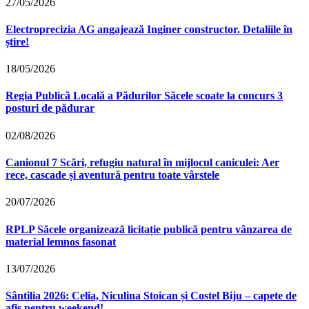
27/05/2026
Electroprecizia AG angajează Inginer constructor. Detaliile în
știre!
18/05/2026
Regia Publică Locală a Pădurilor Săcele scoate la concurs 3
posturi de pădurar
02/08/2026
Canionul 7 Scări, refugiu natural în mijlocul caniculei: Aer
rece, cascade și aventură pentru toate vârstele
20/07/2026
RPLP Săcele organizează licitație publică pentru vânzarea de
material lemnos fasonat
13/07/2026
Sântilia 2026: Celia, Niculina Stoican și Costel Biju – capete de
afis pentru weekend!