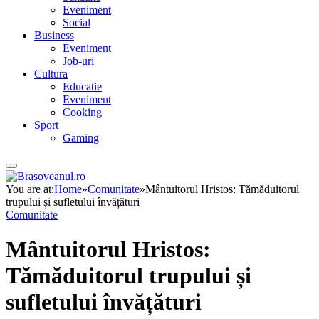
Eveniment
Social
Business
Eveniment
Job-uri
Cultura
Educatie
Eveniment
Cooking
Sport
Gaming
You are at:
Home
»
Comunitate
»
Mântuitorul Hristos: Tămăduitorul
trupului și sufletului învățături
Comunitate
Mântuitorul Hristos:
Tămăduitorul trupului și
sufletului învățături