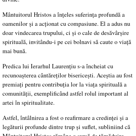
Mântuitorul Hristos a înțeles suferința profundă a
oamenilor și a acționat cu compasiune. El a adus nu
doar vindecarea trupului, ci și o cale de desăvârșire
spirituală, invitându-i pe cei bolnavi să caute o viață
mai bună.
Predica lui Ierarhul Laurențiu s-a încheiat cu
recunoașterea cântăreților bisericești. Aceștia au fost
premiați pentru contribuția lor la viața spirituală a
comunității, exemplificând astfel rolul important al
artei în spiritualitate.
Astfel, întâlnirea a fost o reafirmare a credinței și a
legăturii profunde dintre trup și suflet, subliniind că
Mântuitorul Hristos rămâne o sursă de tămăduire,