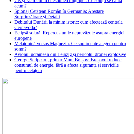
UE și Marocul în chestiunea migrației: Ce soluții se caută
acum?
Spionaj Cetățean Român în Germania: Arestare
Surprinzătoare și Detalii
Debitului Dunării la minim istoric: cum afectează centrala
Cernavodă?
Eclipsă solară: Repercusiunile neprevăzute asupra energiei
europene
Melatonină versus Magneziu: Ce suplimente alegem pentru
somn?
Avionul ucrainean din Leipzig și pericolul dronei explozive
George Scripcaru, primar Mun. Brașov: Brașovul reduce
consumul de energie, fără a afecta siguranța și serviciile
pentru cetățeni