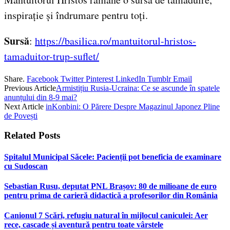
inspirație și îndrumare pentru toți.
Sursă
:
https://basilica.ro/mantuitorul-hristos-
tamaduitor-trup-suflet/
Share.
Facebook
Twitter
Pinterest
LinkedIn
Tumblr
Email
Previous Article
Armistițiu Rusia-Ucraina: Ce se ascunde în spatele
anunțului din 8-9 mai?
Next Article
inKonbini: O Părere Despre Magazinul Japonez Pline
de Povești
Related
Posts
Spitalul Municipal Săcele: Pacienții pot beneficia de examinare
cu Sudoscan
Sebastian Rusu, deputat PNL Brașov: 80 de milioane de euro
pentru prima de carieră didactică a profesorilor din România
Canionul 7 Scări, refugiu natural în mijlocul caniculei: Aer
rece, cascade și aventură pentru toate vârstele