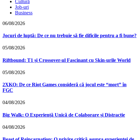
Cultură
Job-uri
Business
06/08/2026
Jocuri de luptă: De ce nu trebuie să fie dificile pentru a fi bune?
05/08/2026
Riftbound: T1 și Crossover-ul Fascinant cu Skin-urile World
05/08/2026
2XKO: De ce Riot Games consideră că jocul este “mort” în
FGC
04/08/2026
Big Walk: O Experiență Unică de Colaborare și Distracție
04/08/2026
Beast of Reincarnation: O privire critică asupra experienței de