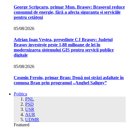
George Scripcaru, primar Mun. Brașov: Brașovul reduce
consumul de energie, fără a afecta siguranța și serviciile
pentru cetățeni
05/08/2026
Adrian Ioan Veștea, președinte CJ Brașov: Județul
Brașov investește peste 1,88 milioane de lei în
modernizarea sistemului GIS pentru servicii publice
digitale
05/08/2026
Cosmin Feroiu, primar Bran: Două noi străzi asfaltate în
comuna Bran prin programul „Anghel Saligny”
Politica
PNL
PSD
USR
AUR
UDMR
Featured