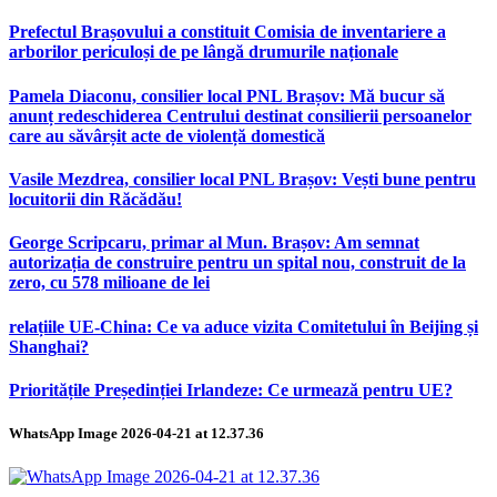
Prefectul Brașovului a constituit Comisia de inventariere a
arborilor periculoși de pe lângă drumurile naționale
Pamela Diaconu, consilier local PNL Brașov: Mă bucur să
anunț redeschiderea Centrului destinat consilierii persoanelor
care au săvârșit acte de violență domestică
Vasile Mezdrea, consilier local PNL Brașov: Vești bune pentru
locuitorii din Răcădău!
George Scripcaru, primar al Mun. Brașov: Am semnat
autorizația de construire pentru un spital nou, construit de la
zero, cu 578 milioane de lei
relațiile UE-China: Ce va aduce vizita Comitetului în Beijing și
Shanghai?
Prioritățile Președinției Irlandeze: Ce urmează pentru UE?
WhatsApp Image 2026-04-21 at 12.37.36