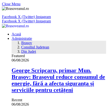
Close Menu
Facebook
X (Twitter)
Instagram
Facebook
X (Twitter)
Instagram
Acasă
Administratie
Braşov
Consiliul Judeţean
Din Judeţ
Featured
06/08/2026
George Scripcaru, primar Mun.
Brașov: Brașovul reduce consumul de
energie, fără a afecta siguranța și
serviciile pentru cetățeni
Recent
06/08/2026