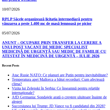
10/07/2026
RPLP Săcele organizează licitația intermediară pentru
vânzarea a peste 1.400 mc de masă lemnoasă pe picior
05/07/2026
ANUNȚ – OCUPARE PRIN TRANSFER LA CERERE A
UNUI POST VACANT DE MEDIC SPECIALIST
MEDICINĂ DE URGENȚĂ SAU MEDIC DE FAMILIE CU
ATESTAT ÎN MEDICINĂ DE URGENȚĂ – IULIE 2026
Recent Posts
Atac Rusie NATO: Ce planuri are Putin pentru inevitabilitate?
Temperatura apei Mallorca a bătut recorduri: Cum afectează
clima?
Vizita lui Zelenski în Serbia: Ce înseamnă pentru relațiile
internaționale?
AfD Germania: Sondajele arată o creștere uluitoare înainte de
alegeri
Succesiunea lui Trump: JD Vance va fi candidatul din 2028?