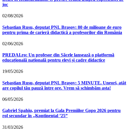
joc
02/08/2026
Sebastian Rusu, deputat PNL Brașov: 80 de milioane de euro
pentru prima de carieră didactică a profesorilor din România
02/06/2026
PREDAI.ro: Un profesor din Săcele lansează o platformă
educațională națională pentru elevi și cadre didactice
19/05/2026
Sebastian Rusu, deputat PNL Brașov: 5 MINUTE. Uneori, atât
are copilul tău pauză între ore. Vrem să schimbăm asta!
06/05/2026
Gabriel Spahiu, premiat la Gala Premiilor Gopo 2026 pentru
rol secundar în „Kontinental ’25”
31/03/2026