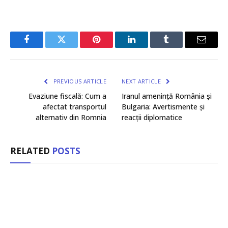
Facebook
Twitter
Pinterest
LinkedIn
Tumblr
Email
PREVIOUS ARTICLE
NEXT ARTICLE
Evaziune fiscală: Cum a
Iranul amenință România și
afectat transportul
Bulgaria: Avertismente și
alternativ din Romnia
reacții diplomatice
RELATED
POSTS