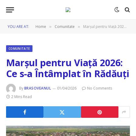
YOU ARE AT:
Home
Comunitate
Marșul pentru Viață 2026: Ce s-a Întâmplat în Rădăuți
»
»
COMUNITATE
Marșul pentru Viață 2026:
Ce s-a Întâmplat în Rădăuți
By
BRASOVEANUL
01/04/2026
No Comments
2 Mins Read