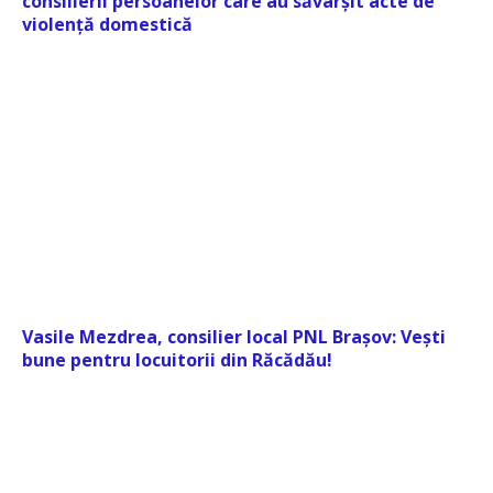
consilierii persoanelor care au săvârșit acte de
violență domestică
Vasile Mezdrea, consilier local PNL Brașov: Vești
bune pentru locuitorii din Răcădău!