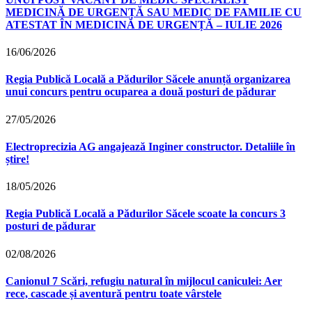
MEDICINĂ DE URGENȚĂ SAU MEDIC DE FAMILIE CU
ATESTAT ÎN MEDICINĂ DE URGENȚĂ – IULIE 2026
16/06/2026
Regia Publică Locală a Pădurilor Săcele anunță organizarea
unui concurs pentru ocuparea a două posturi de pădurar
27/05/2026
Electroprecizia AG angajează Inginer constructor. Detaliile în
știre!
18/05/2026
Regia Publică Locală a Pădurilor Săcele scoate la concurs 3
posturi de pădurar
02/08/2026
Canionul 7 Scări, refugiu natural în mijlocul caniculei: Aer
rece, cascade și aventură pentru toate vârstele