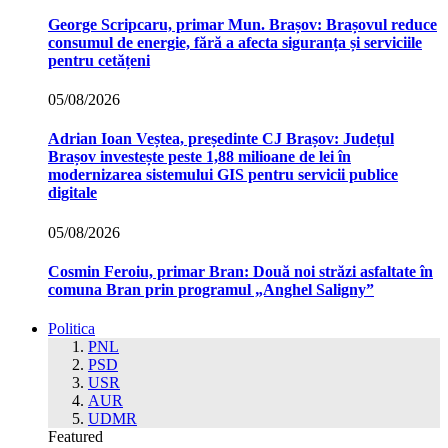
George Scripcaru, primar Mun. Brașov: Brașovul reduce
consumul de energie, fără a afecta siguranța și serviciile
pentru cetățeni
05/08/2026
Adrian Ioan Veștea, președinte CJ Brașov: Județul
Brașov investește peste 1,88 milioane de lei în
modernizarea sistemului GIS pentru servicii publice
digitale
05/08/2026
Cosmin Feroiu, primar Bran: Două noi străzi asfaltate în
comuna Bran prin programul „Anghel Saligny”
Politica
PNL
PSD
USR
AUR
UDMR
Featured