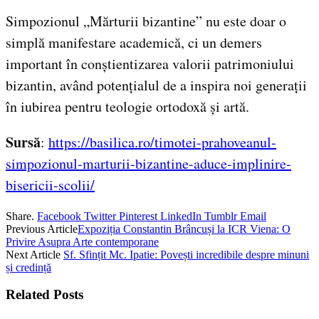
Simpozionul „Mărturii bizantine” nu este doar o
simplă manifestare academică, ci un demers
important în conștientizarea valorii patrimoniului
bizantin, având potențialul de a inspira noi generații
în iubirea pentru teologie ortodoxă și artă.
Sursă
:
https://basilica.ro/timotei-prahoveanul-
simpozionul-marturii-bizantine-aduce-implinire-
bisericii-scolii/
Share.
Facebook
Twitter
Pinterest
LinkedIn
Tumblr
Email
Previous Article
Expoziția Constantin Brâncuși la ICR Viena: O
Privire Asupra Arte contemporane
Next Article
Sf. Sfințit Mc. Ipatie: Povești incredibile despre minuni
și credință
Related
Posts