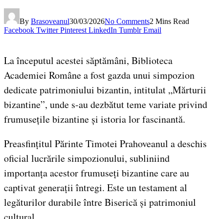
By
Brasoveanul
30/03/2026
No Comments
2 Mins Read
Facebook
Twitter
Pinterest
LinkedIn
Tumblr
Email
La începutul acestei săptămâni, Biblioteca
Academiei Române a fost gazda unui simpozion
dedicate patrimoniului bizantin, intitulat „Mărturii
bizantine”, unde s-au dezbătut teme variate privind
frumusețile bizantine și istoria lor fascinantă.
Preasfințitul Părinte Timotei Prahoveanul a deschis
oficial lucrările simpozionului, subliniind
importanța acestor frumuseți bizantine care au
captivat generații întregi. Este un testament al
legăturilor durabile între Biserică și patrimoniul
cultural.