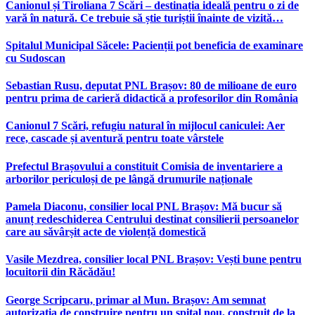
Canionul și Tiroliana 7 Scări – destinația ideală pentru o zi de
vară în natură. Ce trebuie să știe turiștii înainte de vizită…
Spitalul Municipal Săcele: Pacienții pot beneficia de examinare
cu Sudoscan
Sebastian Rusu, deputat PNL Brașov: 80 de milioane de euro
pentru prima de carieră didactică a profesorilor din România
Canionul 7 Scări, refugiu natural în mijlocul caniculei: Aer
rece, cascade și aventură pentru toate vârstele
Prefectul Brașovului a constituit Comisia de inventariere a
arborilor periculoși de pe lângă drumurile naționale
Pamela Diaconu, consilier local PNL Brașov: Mă bucur să
anunț redeschiderea Centrului destinat consilierii persoanelor
care au săvârșit acte de violență domestică
Vasile Mezdrea, consilier local PNL Brașov: Vești bune pentru
locuitorii din Răcădău!
George Scripcaru, primar al Mun. Brașov: Am semnat
autorizația de construire pentru un spital nou, construit de la