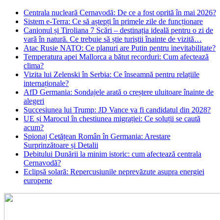
Centrala nucleară Cernavodă: De ce a fost oprită în mai 2026?
Sistem e-Terra: Ce să aștepți în primele zile de funcționare
Canionul și Tiroliana 7 Scări – destinația ideală pentru o zi de
vară în natură. Ce trebuie să știe turiștii înainte de vizită…
Atac Rusie NATO: Ce planuri are Putin pentru inevitabilitate?
Temperatura apei Mallorca a bătut recorduri: Cum afectează
clima?
Vizita lui Zelenski în Serbia: Ce înseamnă pentru relațiile
internaționale?
AfD Germania: Sondajele arată o creștere uluitoare înainte de
alegeri
Succesiunea lui Trump: JD Vance va fi candidatul din 2028?
UE și Marocul în chestiunea migrației: Ce soluții se caută
acum?
Spionaj Cetățean Român în Germania: Arestare
Surprinzătoare și Detalii
Debitului Dunării la minim istoric: cum afectează centrala
Cernavodă?
Eclipsă solară: Repercusiunile neprevăzute asupra energiei
europene