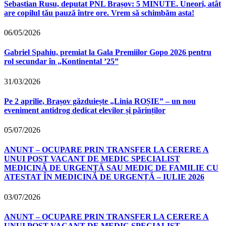
Sebastian Rusu, deputat PNL Brașov: 5 MINUTE. Uneori, atât
are copilul tău pauză între ore. Vrem să schimbăm asta!
06/05/2026
Gabriel Spahiu, premiat la Gala Premiilor Gopo 2026 pentru
rol secundar în „Kontinental ’25”
31/03/2026
Pe 2 aprilie, Brașov găzduiește „Linia ROȘIE” – un nou
eveniment antidrog dedicat elevilor și părinților
05/07/2026
ANUNȚ – OCUPARE PRIN TRANSFER LA CERERE A
UNUI POST VACANT DE MEDIC SPECIALIST
MEDICINĂ DE URGENȚĂ SAU MEDIC DE FAMILIE CU
ATESTAT ÎN MEDICINĂ DE URGENȚĂ – IULIE 2026
03/07/2026
ANUNȚ – OCUPARE PRIN TRANSFER LA CERERE A
UNUI POST VACANT DE MEDIC SPECIALIST