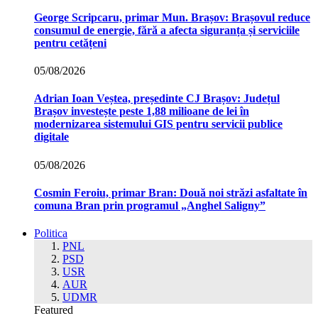
George Scripcaru, primar Mun. Brașov: Brașovul reduce
consumul de energie, fără a afecta siguranța și serviciile
pentru cetățeni
05/08/2026
Adrian Ioan Veștea, președinte CJ Brașov: Județul
Brașov investește peste 1,88 milioane de lei în
modernizarea sistemului GIS pentru servicii publice
digitale
05/08/2026
Cosmin Feroiu, primar Bran: Două noi străzi asfaltate în
comuna Bran prin programul „Anghel Saligny”
Politica
PNL
PSD
USR
AUR
UDMR
Featured