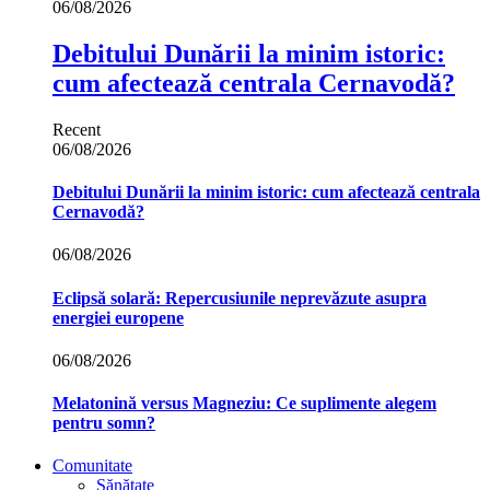
06/08/2026
Debitului Dunării la minim istoric:
cum afectează centrala Cernavodă?
Recent
06/08/2026
Debitului Dunării la minim istoric: cum afectează centrala
Cernavodă?
06/08/2026
Eclipsă solară: Repercusiunile neprevăzute asupra
energiei europene
06/08/2026
Melatonină versus Magneziu: Ce suplimente alegem
pentru somn?
Comunitate
Sănătate