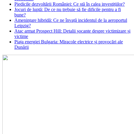
Piedicile dezvoltării României: Ce stă în calea investițiilor?
Jocuri de luptă: De ce nu trebuie să fie dificile pentru a fi
bune?
Amenințare hibridă: Ce ne învață incidentul de la aeroportul
Leipzig?
Atac armat Prospect Hill: Detalii șocante despre victimizare și
victime
Piața energiei Bulgaria: Miracole electrice și provocări ale
Dunării