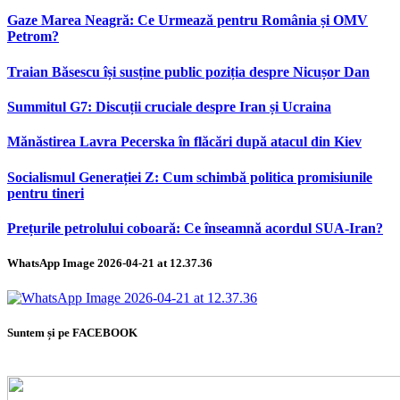
Gaze Marea Neagră: Ce Urmează pentru România și OMV
Petrom?
Traian Băsescu își susține public poziția despre Nicușor Dan
Summitul G7: Discuții cruciale despre Iran și Ucraina
Mănăstirea Lavra Pecerska în flăcări după atacul din Kiev
Socialismul Generației Z: Cum schimbă politica promisiunile
pentru tineri
Prețurile petrolului coboară: Ce înseamnă acordul SUA-Iran?
WhatsApp Image 2026-04-21 at 12.37.36
Suntem și pe FACEBOOK