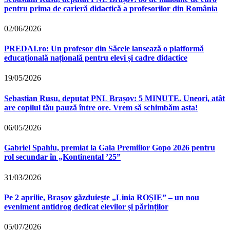
pentru prima de carieră didactică a profesorilor din România
02/06/2026
PREDAI.ro: Un profesor din Săcele lansează o platformă
educațională națională pentru elevi și cadre didactice
19/05/2026
Sebastian Rusu, deputat PNL Brașov: 5 MINUTE. Uneori, atât
are copilul tău pauză între ore. Vrem să schimbăm asta!
06/05/2026
Gabriel Spahiu, premiat la Gala Premiilor Gopo 2026 pentru
rol secundar în „Kontinental ’25”
31/03/2026
Pe 2 aprilie, Brașov găzduiește „Linia ROȘIE” – un nou
eveniment antidrog dedicat elevilor și părinților
05/07/2026