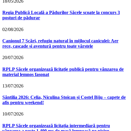
18/05/2026
Regia Publică Locală a Pădurilor Săcele scoate la concurs 3
posturi de pădurar
02/08/2026
Canionul 7 Scări, refugiu natural în mijlocul caniculei: Aer
rece, cascade și aventură pentru toate vârstele
20/07/2026
RPLP Săcele organizează licitație publică pentru vânzarea de
material lemnos fasonat
13/07/2026
Sântilia 2026: Celia, Niculina Stoican și Costel Biju – capete de
afis pentru weekend!
10/07/2026
RPLP Săcele organizează licitația intermediară pentru
vânzarea a peste 1.400 mc de masă lemnoasă pe picior