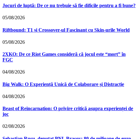
Jocuri de luptă: De ce nu trebuie să fie dificile pentru a fi bune?
05/08/2026
Riftbound: T1 și Crossover-ul Fascinant cu Skin-urile World
05/08/2026
2XKO: De ce Riot Games consideră că jocul este “mort” în
FGC
04/08/2026
Big Walk: O Experiență Unică de Colaborare și Distracție
04/08/2026
Beast of Reincarnation: O privire critică asupra experienței de
joc
02/08/2026
Sebastian Rusu, deputat PNL Brașov: 80 de milioane de euro