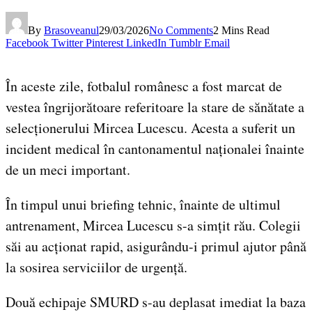
By
Brasoveanul
29/03/2026
No Comments
2 Mins Read
Facebook
Twitter
Pinterest
LinkedIn
Tumblr
Email
În aceste zile, fotbalul românesc a fost marcat de
vestea îngrijorătoare referitoare la stare de sănătate a
selecționerului Mircea Lucescu. Acesta a suferit un
incident medical în cantonamentul naționalei înainte
de un meci important.
În timpul unui briefing tehnic, înainte de ultimul
antrenament, Mircea Lucescu s-a simțit rău. Colegii
săi au acționat rapid, asigurându-i primul ajutor până
la sosirea serviciilor de urgență.
Două echipaje SMURD s-au deplasat imediat la baza