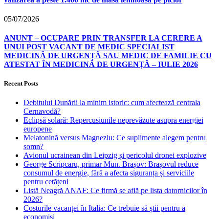
05/07/2026
ANUNȚ – OCUPARE PRIN TRANSFER LA CERERE A
UNUI POST VACANT DE MEDIC SPECIALIST
MEDICINĂ DE URGENȚĂ SAU MEDIC DE FAMILIE CU
ATESTAT ÎN MEDICINĂ DE URGENȚĂ – IULIE 2026
Recent Posts
Debitului Dunării la minim istoric: cum afectează centrala
Cernavodă?
Eclipsă solară: Repercusiunile neprevăzute asupra energiei
europene
Melatonină versus Magneziu: Ce suplimente alegem pentru
somn?
Avionul ucrainean din Leipzig și pericolul dronei explozive
George Scripcaru, primar Mun. Brașov: Brașovul reduce
consumul de energie, fără a afecta siguranța și serviciile
pentru cetățeni
Listă Neagră ANAF: Ce firmă se află pe lista datornicilor în
2026?
Costurile vacanței în Italia: Ce trebuie să știi pentru a
economisi