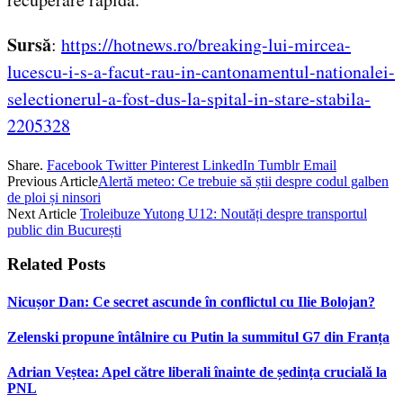
Sursă
:
https://hotnews.ro/breaking-lui-mircea-
lucescu-i-s-a-facut-rau-in-cantonamentul-nationalei-
selectionerul-a-fost-dus-la-spital-in-stare-stabila-
2205328
Share.
Facebook
Twitter
Pinterest
LinkedIn
Tumblr
Email
Previous Article
Alertă meteo: Ce trebuie să știi despre codul galben
de ploi și ninsori
Next Article
Troleibuze Yutong U12: Noutăți despre transportul
public din București
Related
Posts
Nicușor Dan: Ce secret ascunde în conflictul cu Ilie Bolojan?
Zelenski propune întâlnire cu Putin la summitul G7 din Franța
Adrian Veștea: Apel către liberali înainte de ședința crucială la
PNL