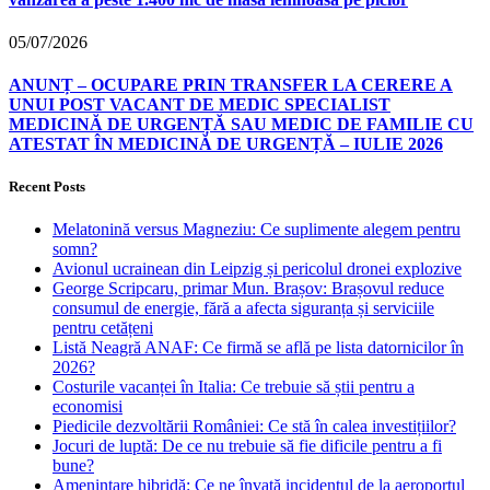
05/07/2026
ANUNȚ – OCUPARE PRIN TRANSFER LA CERERE A
UNUI POST VACANT DE MEDIC SPECIALIST
MEDICINĂ DE URGENȚĂ SAU MEDIC DE FAMILIE CU
ATESTAT ÎN MEDICINĂ DE URGENȚĂ – IULIE 2026
Recent Posts
Melatonină versus Magneziu: Ce suplimente alegem pentru
somn?
Avionul ucrainean din Leipzig și pericolul dronei explozive
George Scripcaru, primar Mun. Brașov: Brașovul reduce
consumul de energie, fără a afecta siguranța și serviciile
pentru cetățeni
Listă Neagră ANAF: Ce firmă se află pe lista datornicilor în
2026?
Costurile vacanței în Italia: Ce trebuie să știi pentru a
economisi
Piedicile dezvoltării României: Ce stă în calea investițiilor?
Jocuri de luptă: De ce nu trebuie să fie dificile pentru a fi
bune?
Amenințare hibridă: Ce ne învață incidentul de la aeroportul