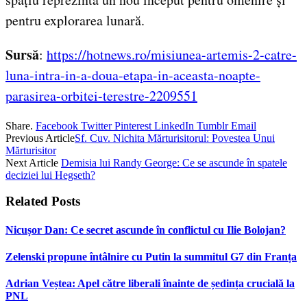
pentru explorarea lunară.
Sursă
:
https://hotnews.ro/misiunea-artemis-2-catre-
luna-intra-in-a-doua-etapa-in-aceasta-noapte-
parasirea-orbitei-terestre-2209551
Share.
Facebook
Twitter
Pinterest
LinkedIn
Tumblr
Email
Previous Article
Sf. Cuv. Nichita Mărturisitorul: Povestea Unui
Mărturisitor
Next Article
Demisia lui Randy George: Ce se ascunde în spatele
deciziei lui Hegseth?
Related
Posts
Nicușor Dan: Ce secret ascunde în conflictul cu Ilie Bolojan?
Zelenski propune întâlnire cu Putin la summitul G7 din Franța
Adrian Veștea: Apel către liberali înainte de ședința crucială la
PNL