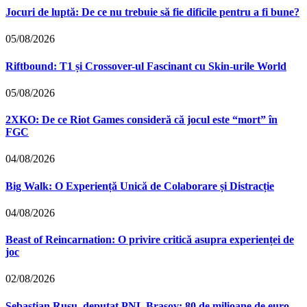
Jocuri de luptă: De ce nu trebuie să fie dificile pentru a fi bune?
05/08/2026
Riftbound: T1 și Crossover-ul Fascinant cu Skin-urile World
05/08/2026
2XKO: De ce Riot Games consideră că jocul este “mort” în
FGC
04/08/2026
Big Walk: O Experiență Unică de Colaborare și Distracție
04/08/2026
Beast of Reincarnation: O privire critică asupra experienței de
joc
02/08/2026
Sebastian Rusu, deputat PNL Brașov: 80 de milioane de euro