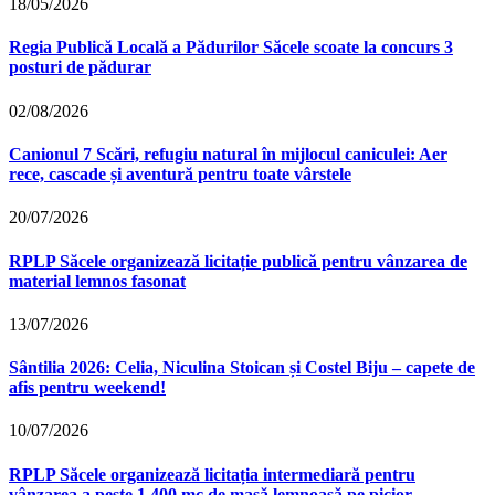
18/05/2026
Regia Publică Locală a Pădurilor Săcele scoate la concurs 3
posturi de pădurar
02/08/2026
Canionul 7 Scări, refugiu natural în mijlocul caniculei: Aer
rece, cascade și aventură pentru toate vârstele
20/07/2026
RPLP Săcele organizează licitație publică pentru vânzarea de
material lemnos fasonat
13/07/2026
Sântilia 2026: Celia, Niculina Stoican și Costel Biju – capete de
afis pentru weekend!
10/07/2026
RPLP Săcele organizează licitația intermediară pentru
vânzarea a peste 1.400 mc de masă lemnoasă pe picior