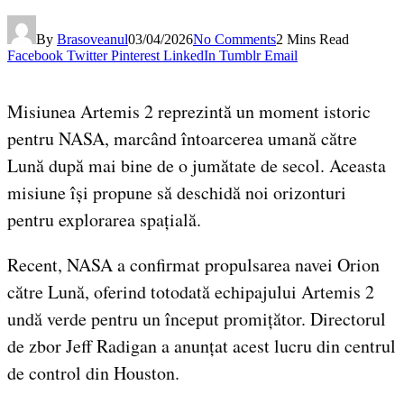
By
Brasoveanul
03/04/2026
No Comments
2 Mins Read
Facebook
Twitter
Pinterest
LinkedIn
Tumblr
Email
Misiunea Artemis 2 reprezintă un moment istoric
pentru NASA, marcând întoarcerea umană către
Lună după mai bine de o jumătate de secol. Aceasta
misiune își propune să deschidă noi orizonturi
pentru explorarea spațială.
Recent, NASA a confirmat propulsarea navei Orion
către Lună, oferind totodată echipajului Artemis 2
undă verde pentru un început promițător. Directorul
de zbor Jeff Radigan a anunțat acest lucru din centrul
de control din Houston.