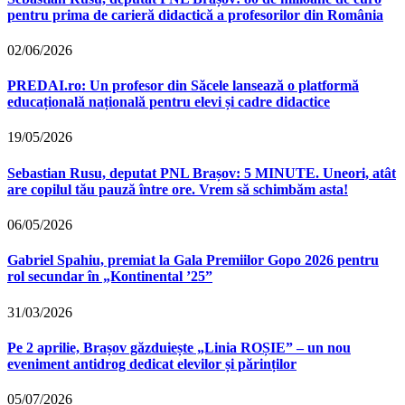
pentru prima de carieră didactică a profesorilor din România
02/06/2026
PREDAI.ro: Un profesor din Săcele lansează o platformă
educațională națională pentru elevi și cadre didactice
19/05/2026
Sebastian Rusu, deputat PNL Brașov: 5 MINUTE. Uneori, atât
are copilul tău pauză între ore. Vrem să schimbăm asta!
06/05/2026
Gabriel Spahiu, premiat la Gala Premiilor Gopo 2026 pentru
rol secundar în „Kontinental ’25”
31/03/2026
Pe 2 aprilie, Brașov găzduiește „Linia ROȘIE” – un nou
eveniment antidrog dedicat elevilor și părinților
05/07/2026