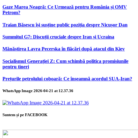
Gaze Marea Neagră: Ce Urmează pentru România și OMV
Petrom?
Traian Băsescu își susține public poziția despre Nicușor Dan
Summitul G7: Discuții cruciale despre Iran și Ucraina
Mănăstirea Lavra Pecerska în flăcări după atacul din Kiev
Socialismul Generației Z: Cum schimbă politica promisiunile
pentru tineri
Prețurile petrolului coboară: Ce înseamnă acordul SUA-Iran?
WhatsApp Image 2026-04-21 at 12.37.36
Suntem și pe FACEBOOK