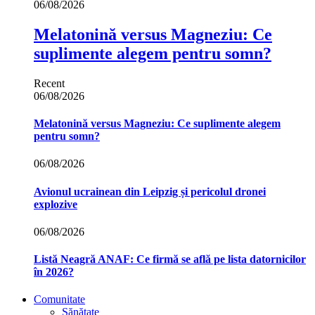
06/08/2026
Melatonină versus Magneziu: Ce
suplimente alegem pentru somn?
Recent
06/08/2026
Melatonină versus Magneziu: Ce suplimente alegem
pentru somn?
06/08/2026
Avionul ucrainean din Leipzig și pericolul dronei
explozive
06/08/2026
Listă Neagră ANAF: Ce firmă se află pe lista datornicilor
în 2026?
Comunitate
Sănătate