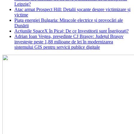
Leipzig?
Atac armat Prospect Hill: Detalii șocante despre victimizare și
victime
Piața energiei Bulgaria: Miracole electrice și provocări ale
Dunării
Acțiunile SpaceX în Picaj: De ce Investitorii sunt Îngrijorați?
Adrian Ioan Veștea, președinte CJ Brașov: Județul Brașov
investește peste 1,88 milioane de lei în modernizarea
sistemului GIS pentru servicii publice digitale