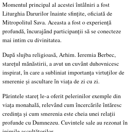
Momentul principal al acestei întâlniri a fost
Liturghia Darurilor înainte sfințite, oficiată de
Mitropolitul Sava. Aceasta a fost o experiență
profundă, încurajând participanții să se conecteze
mai intim cu divinitatea.
După slujba religioasă, Arhim. Ieremia Berbec,
starețul mănăstirii, a avut un cuvânt duhovnicesc
inspirat, în care a subliniat importanța virtuților de
smerenie și ascultare în viața de zi cu zi.
Părintele stareț le-a oferit pelerinilor exemple din
viața monahală, relevând cum încercările întăresc
credința și cum smerenia este cheia unei relații
profunde cu Dumnezeu. Cuvintele sale au rezonat în
inimile ascultătorilor.