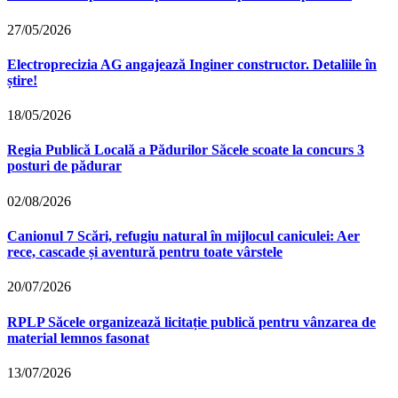
27/05/2026
Electroprecizia AG angajează Inginer constructor. Detaliile în
știre!
18/05/2026
Regia Publică Locală a Pădurilor Săcele scoate la concurs 3
posturi de pădurar
02/08/2026
Canionul 7 Scări, refugiu natural în mijlocul caniculei: Aer
rece, cascade și aventură pentru toate vârstele
20/07/2026
RPLP Săcele organizează licitație publică pentru vânzarea de
material lemnos fasonat
13/07/2026