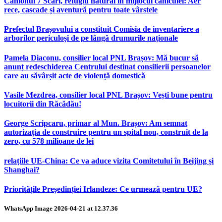
Canionul 7 Scări, refugiu natural în mijlocul caniculei: Aer
rece, cascade și aventură pentru toate vârstele
Prefectul Brașovului a constituit Comisia de inventariere a
arborilor periculoși de pe lângă drumurile naționale
Pamela Diaconu, consilier local PNL Brașov: Mă bucur să
anunț redeschiderea Centrului destinat consilierii persoanelor
care au săvârșit acte de violență domestică
Vasile Mezdrea, consilier local PNL Brașov: Vești bune pentru
locuitorii din Răcădău!
George Scripcaru, primar al Mun. Brașov: Am semnat
autorizația de construire pentru un spital nou, construit de la
zero, cu 578 milioane de lei
relațiile UE-China: Ce va aduce vizita Comitetului în Beijing și
Shanghai?
Prioritățile Președinției Irlandeze: Ce urmează pentru UE?
WhatsApp Image 2026-04-21 at 12.37.36