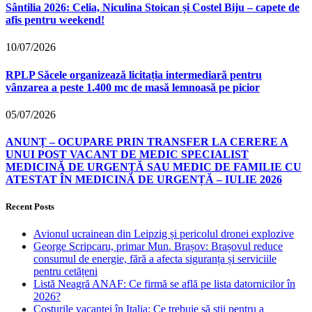
Sântilia 2026: Celia, Niculina Stoican și Costel Biju – capete de
afis pentru weekend!
10/07/2026
RPLP Săcele organizează licitația intermediară pentru
vânzarea a peste 1.400 mc de masă lemnoasă pe picior
05/07/2026
ANUNȚ – OCUPARE PRIN TRANSFER LA CERERE A
UNUI POST VACANT DE MEDIC SPECIALIST
MEDICINĂ DE URGENȚĂ SAU MEDIC DE FAMILIE CU
ATESTAT ÎN MEDICINĂ DE URGENȚĂ – IULIE 2026
Recent Posts
Avionul ucrainean din Leipzig și pericolul dronei explozive
George Scripcaru, primar Mun. Brașov: Brașovul reduce
consumul de energie, fără a afecta siguranța și serviciile
pentru cetățeni
Listă Neagră ANAF: Ce firmă se află pe lista datornicilor în
2026?
Costurile vacanței în Italia: Ce trebuie să știi pentru a