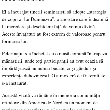
El a încurajat tinerii seminariști să adopte „strategia
de copii ai lui Dumnezeu”, o abordare care îndeamnă
la încredere și deschidere față de voința divină.
Aceste învățături au fost extrem de valoroase pentru
formarea lor.
Pelerinajul s-a încheiat cu o masă comună în trapeza
mănăstirii, unde toți participanții au avut ocazia să
împărtășească nu numai bucate, ci și gânduri și
experiențe duhovnicești. O atmosferă de fraternitate
s-a instaurat.
Această vizită va rămâne în memoria comunității
ortodoxe din America de Nord ca un moment de
reafirmare a credinței și a legăturilor spirituale.