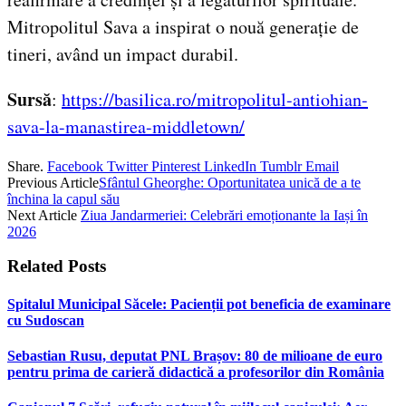
Mitropolitul Sava a inspirat o nouă generație de
tineri, având un impact durabil.
Sursă
:
https://basilica.ro/mitropolitul-antiohian-
sava-la-manastirea-middletown/
Share.
Facebook
Twitter
Pinterest
LinkedIn
Tumblr
Email
Previous Article
Sfântul Gheorghe: Oportunitatea unică de a te
închina la capul său
Next Article
Ziua Jandarmeriei: Celebrări emoționante la Iași în
2026
Related
Posts
Spitalul Municipal Săcele: Pacienții pot beneficia de examinare
cu Sudoscan
Sebastian Rusu, deputat PNL Brașov: 80 de milioane de euro
pentru prima de carieră didactică a profesorilor din România