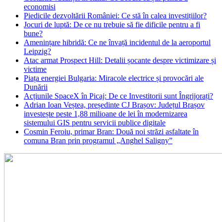
economisi
Piedicile dezvoltării României: Ce stă în calea investițiilor?
Jocuri de luptă: De ce nu trebuie să fie dificile pentru a fi
bune?
Amenințare hibridă: Ce ne învață incidentul de la aeroportul
Leipzig?
Atac armat Prospect Hill: Detalii șocante despre victimizare și
victime
Piața energiei Bulgaria: Miracole electrice și provocări ale
Dunării
Acțiunile SpaceX în Picaj: De ce Investitorii sunt Îngrijorați?
Adrian Ioan Veștea, președinte CJ Brașov: Județul Brașov
investește peste 1,88 milioane de lei în modernizarea
sistemului GIS pentru servicii publice digitale
Cosmin Feroiu, primar Bran: Două noi străzi asfaltate în
comuna Bran prin programul „Anghel Saligny”