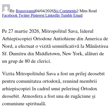
By
Brasoveanul
04/04/2026
No Comments
2 Mins Read
Facebook
Twitter
Pinterest
LinkedIn
Tumblr
Email
Pe 27 martie 2026, Mitropolitul Sava, liderul
Arhiepiscopiei Ortodoxe Antiohiene din America de
Nord, a efectuat o vizită semnificativă la Mănăstirea
Sf. Dumitru din Middletown, New York, alături de
un grup de 80 de clerici.
Vizita Mitropolitului Sava a fost un prilej deosebit
pentru comunitatea ortodoxă, reunind membrii
arhiepiscopiei în cadrul unui pelerinaj Ortodox
deosebit. Atmosfera a fost una de rugăciune și
comuniune spirituală.