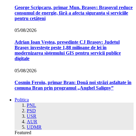
George Scripcaru, primar Mun. Brașov: Brașovul reduce
consumul de energie, fără a afecta siguranța și serviciile
pentru cetățeni
05/08/2026
Adrian Ioan Veștea, președinte CJ Brașov: Județul
Brașov investește peste 1,88 milioane de lei în
modernizarea sistemului GIS pentru servicii publice
digitale
05/08/2026
Cosmin Feroiu, primar Bran: Două noi străzi asfaltate în
comuna Bran prin programul „Anghel Saligny”
Politica
PNL
PSD
USR
AUR
UDMR
Featured