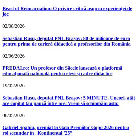
Beast of Reincarnation: O privire critică asupra experienței de
joc
02/08/2026
Sebastian Rusu, deputat PNL Brașov: 80 de milioane de euro
pentru prima de carieră didactică a profesorilor din România
02/06/2026
PREDAI.ro: Un profesor din Săcele lansează o platformă
educațională națională pentru elevi și cadre didactice
19/05/2026
Sebastian Rusu, deputat PNL Brașov: 5 MINUTE. Uneori, atât
are copilul tău pauză între ore. Vrem să schimbăm asta!
06/05/2026
Gabriel Spahiu, premiat la Gala Premiilor Gopo 2026 pentru
rol secundar în „Kontinental ’25”