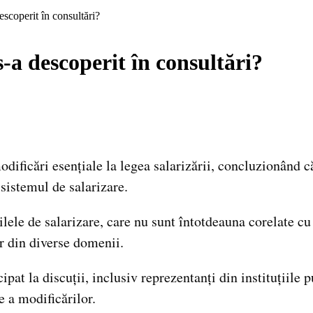
escoperit în consultări?
s-a descoperit în consultări?
dificări esențiale la legea salarizării, concluzionând c
sistemul de salarizare.
rilele de salarizare, care nu sunt întotdeauna corelate cu
or din diverse domenii.
ipat la discuții, inclusiv reprezentanți din instituțiil
 a modificărilor.