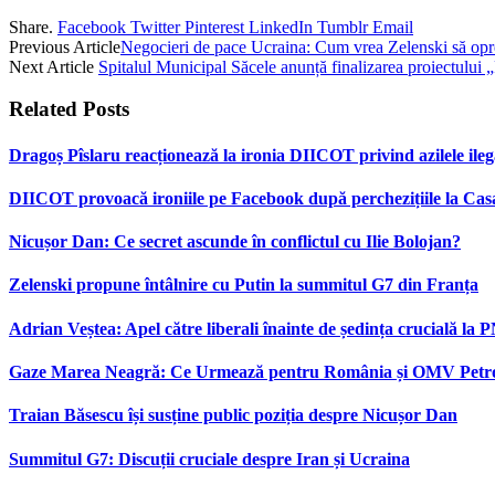
Share.
Facebook
Twitter
Pinterest
LinkedIn
Tumblr
Email
Previous Article
Negocieri de pace Ucraina: Cum vrea Zelenski să opre
Next Article
Spitalul Municipal Săcele anunță finalizarea proiectului 
Related
Posts
Dragoș Pîslaru reacționează la ironia DIICOT privind azilele ileg
DIICOT provoacă ironiile pe Facebook după perchezițiile la Casa
Nicușor Dan: Ce secret ascunde în conflictul cu Ilie Bolojan?
Zelenski propune întâlnire cu Putin la summitul G7 din Franța
Adrian Veștea: Apel către liberali înainte de ședința crucială la 
Gaze Marea Neagră: Ce Urmează pentru România și OMV Pet
Traian Băsescu își susține public poziția despre Nicușor Dan
Summitul G7: Discuții cruciale despre Iran și Ucraina