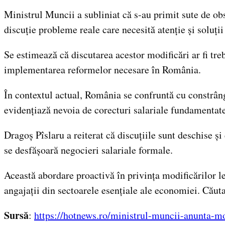
Ministrul Muncii a subliniat că s-au primit sute de obs
discuție probleme reale care necesită atenție și soluții
Se estimează că discutarea acestor modificări ar fi tre
implementarea reformelor necesare în România.
În contextul actual, România se confruntă cu constrânger
evidențiază nevoia de corecturi salariale fundamentate
Dragoș Pîslaru a reiterat că discuțiile sunt deschise și
se desfășoară negocieri salariale formale.
Această abordare proactivă în privința modificărilor l
angajații din sectoarele esențiale ale economiei. Căuta
Sursă
:
https://hotnews.ro/ministrul-muncii-anunta-mo