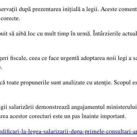
ervații după prezentarea inițială a legii. Aceste comenta
 corecte.
buit să aibă loc cu mult timp în urmă. Întârzierile actua
i fiscale, ceea ce face urgentă adoptarea noii legi a sal
.
 că toate propunerile sunt analizate cu atenție. Scopul es
egii salarizării demonstrează angajamentul ministerulu
rea acestor corecturi este un pas înainte important.
dificari-la-legea-salarizarii-dupa-primele-consultari