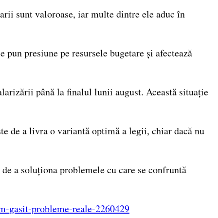
rii sunt valoroase, iar multe dintre ele aduc în
le pun presiune pe resursele bugetare și afectează
arizării până la finalul lunii august. Această situație
te de a livra o variantă optimă a legii, chiar dacă nu
i de a soluționa problemele cu care se confruntă
-am-gasit-probleme-reale-2260429