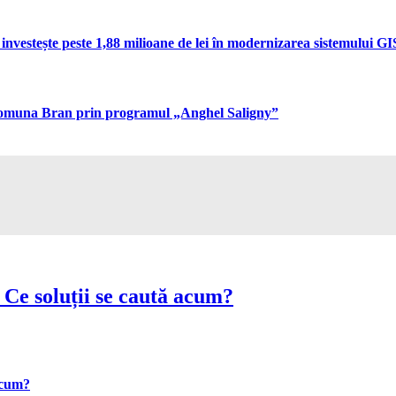
vestește peste 1,88 milioane de lei în modernizarea sistemului GIS 
n comuna Bran prin programul „Anghel Saligny”
 Ce soluții se caută acum?
 acum?