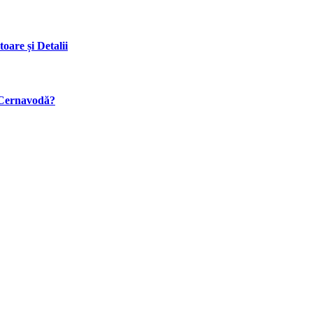
are și Detalii
a Cernavodă?