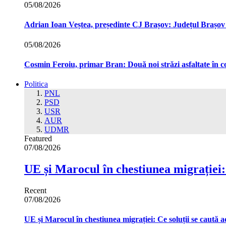
05/08/2026
Adrian Ioan Veștea, președinte CJ Brașov: Județul Brașov in
05/08/2026
Cosmin Feroiu, primar Bran: Două noi străzi asfaltate î
Politica
PNL
PSD
USR
AUR
UDMR
Featured
07/08/2026
UE și Marocul în chestiunea migrației:
Recent
07/08/2026
UE și Marocul în chestiunea migrației: Ce soluții se caută