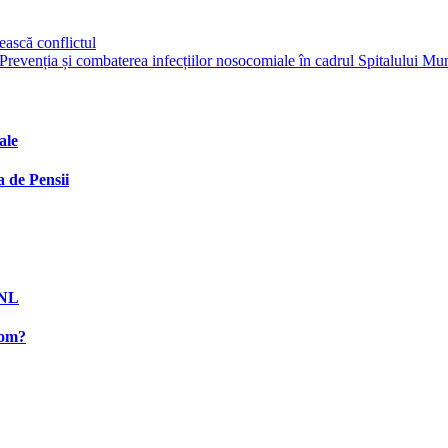
ască conflictul
„Prevenția și combaterea infecțiilor nosocomiale în cadrul Spitalului M
ale
 de Pensii
PNL
rom?