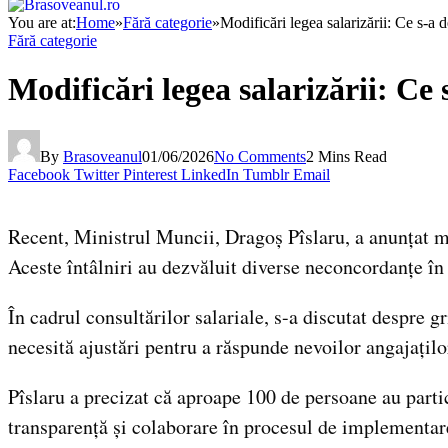
You are at:
Home
»
Fără categorie
»
Modificări legea salarizării: Ce s-a d
Fără categorie
Modificări legea salarizării: Ce 
By
Brasoveanul
01/06/2026
No Comments
2 Mins Read
Facebook
Twitter
Pinterest
LinkedIn
Tumblr
Email
Recent, Ministrul Muncii, Dragoș Pîslaru, a anunțat mo
Aceste întâlniri au dezvăluit diverse neconcordanțe în 
În cadrul consultărilor salariale, s-a discutat despre g
necesită ajustări pentru a răspunde nevoilor angajațil
Pîslaru a precizat că aproape 100 de persoane au partic
transparență și colaborare în procesul de implementare