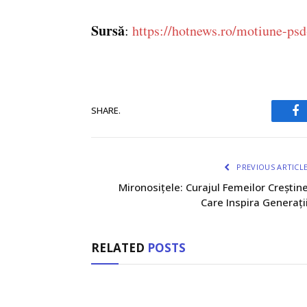
Sursă
:
https://hotnews.ro/motiune-ps
SHARE.
Fa
PREVIOUS ARTICL
Mironosițele: Curajul Femeilor Creștin
Care Inspira Generați
RELATED
POSTS