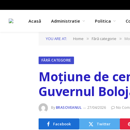
Acasă
Administratie
Politica
C
YOU ARE AT:
Home
Fără categorie
Mo
»
»
FĂRĂ CATEGORIE
Moțiune de ce
Guvernul Bolo
By
BRASOVEANUL
27/04/2026
No Com
Facebook
Twitter