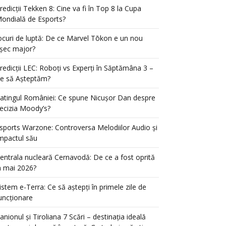
redicții Tekken 8: Cine va fi în Top 8 la Cupa
ondială de Esports?
ocuri de luptă: De ce Marvel Tōkon e un nou
șec major?
redicții LEC: Roboți vs Experți în Săptămâna 3 –
e să Așteptăm?
atingul României: Ce spune Nicușor Dan despre
ecizia Moody’s?
sports Warzone: Controversa Melodiilor Audio și
mpactul său
entrala nucleară Cernavodă: De ce a fost oprită
n mai 2026?
istem e-Terra: Ce să aștepți în primele zile de
uncționare
anionul și Tiroliana 7 Scări – destinația ideală