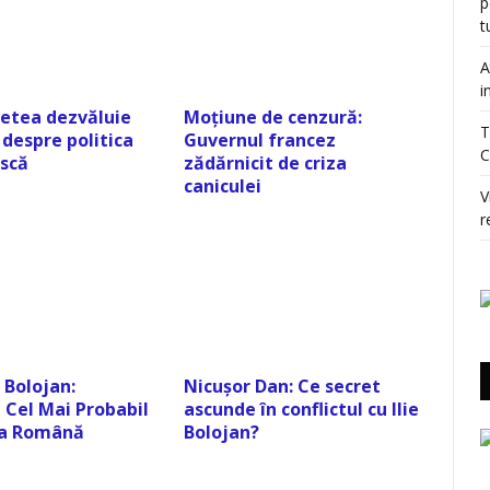
p
t
A
i
Zetea dezvăluie
Moțiune de cenzură:
T
despre politica
Guvernul francez
C
scă
zădărnicit de criza
caniculei
V
r
 Bolojan:
Nicușor Dan: Ce secret
 Cel Mai Probabil
ascunde în conflictul cu Ilie
ica Română
Bolojan?