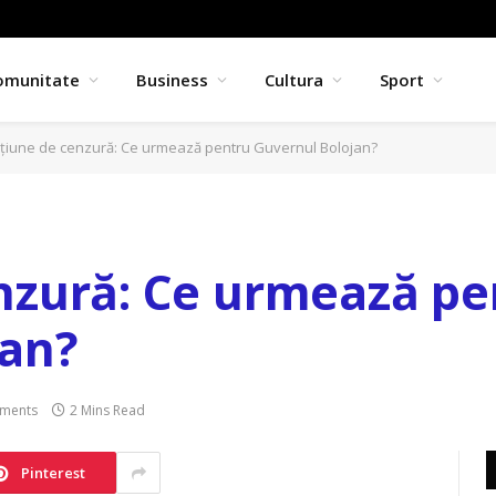
omunitate
Business
Cultura
Sport
țiune de cenzură: Ce urmează pentru Guvernul Bolojan?
nzură: Ce urmează pe
jan?
ments
2 Mins Read
Pinterest