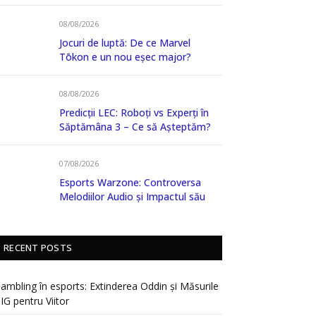
08/08/2026
Jocuri de luptă: De ce Marvel
Tōkon e un nou eșec major?
08/08/2026
Predicții LEC: Roboți vs Experți în
Săptămâna 3 – Ce să Așteptăm?
07/08/2026
Esports Warzone: Controversa
Melodiilor Audio și Impactul său
RECENT POSTS
ambling în esports: Extinderea Oddin și Măsurile
IG pentru Viitor