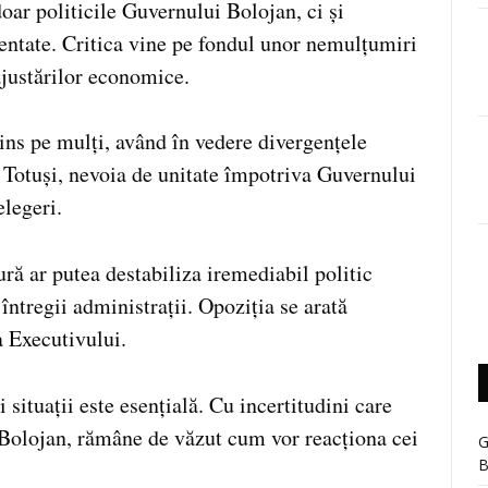
ar politicile Guvernului Bolojan, ci și
ntate. Critica vine pe fondul unor nemulțumiri
ajustărilor economice.
ns pe mulți, având în vedere divergențele
. Totuși, nevoia de unitate împotriva Guvernului
elegeri.
ră ar putea destabiliza iremediabil politic
ntregii administrații. Opoziția se arată
a Executivului.
 situații este esențială. Cu incertitudini care
 Bolojan, rămâne de văzut cum vor reacționa cei
G
B