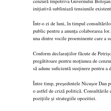
cenzură împotriva Guvernului Bolojan,
inițiativă subliniază tensiunile existent
Într-o zi de luni, în timpul consultăril
public pentru a anunța colaborarea lor
una dintre vocile proeminente care a s
Conform declarațiilor făcute de Petriș
pregătitoare pentru moțiunea de cenzur
să adune suficientă susținere pentru a 
Între timp, președintele Nicușor Dan poa
o astfel de criză politică. Consultările
pozițiile și strategiile opozitiei.