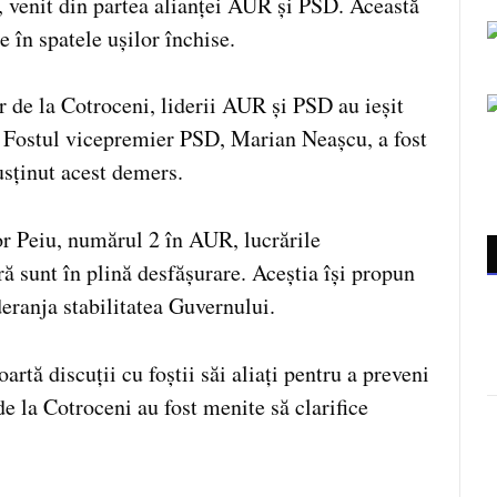
 venit din partea alianței AUR și PSD. Această
e în spatele ușilor închise.
or de la Cotroceni, liderii AUR și PSD au ieșit
. Fostul vicepremier PSD, Marian Neașcu, a fost
usținut acest demers.
or Peiu, numărul 2 în AUR, lucrările
ă sunt în plină desfășurare. Aceștia își propun
deranja stabilitatea Guvernului.
rtă discuții cu foștii săi aliați pentru a preveni
 de la Cotroceni au fost menite să clarifice