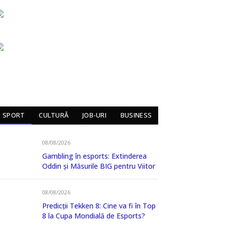
SPORT
CULTURĂ
JOB-URI
BUSINESS
08/08/2026
Gambling în esports: Extinderea
Oddin și Măsurile BIG pentru Viitor
08/08/2026
Predicții Tekken 8: Cine va fi în Top
8 la Cupa Mondială de Esports?