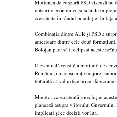
Moțiunea de cenzură PSD vizează nu do
măsurile economice și sociale impleme
crescânde în rândul populației în fața 
Combinația dintre AUR și PSD a surpri
anterioare dintre cele două formațiuni
Bolojan pare să fi eclipsat aceste neînț
O eventuală reușită a moțiunii de cenzu
România, cu consecințe majore asupra î
hotărâtă să valorifice orice slăbiciune 
Monitorizarea atentă a evoluției acestei
planează asupra viitorului Guvernului
implicați și ce decizii vor lua.