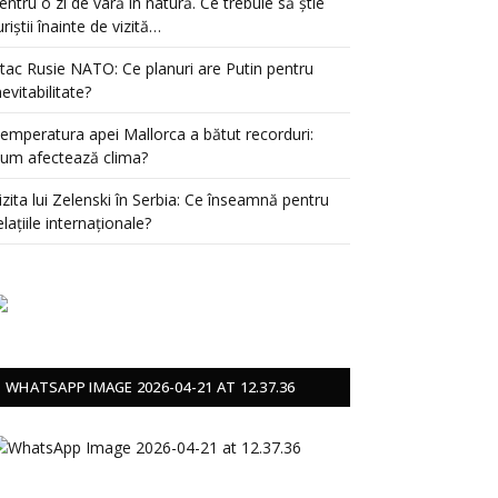
entru o zi de vară în natură. Ce trebuie să știe
uriștii înainte de vizită…
tac Rusie NATO: Ce planuri are Putin pentru
nevitabilitate?
emperatura apei Mallorca a bătut recorduri:
um afectează clima?
izita lui Zelenski în Serbia: Ce înseamnă pentru
elațiile internaționale?
WHATSAPP IMAGE 2026-04-21 AT 12.37.36