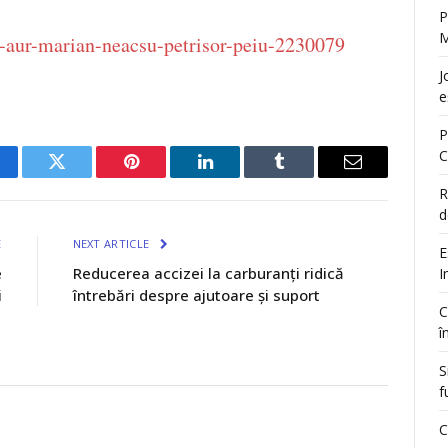
P
M
d-aur-marian-neacsu-petrisor-peiu-2230079
J
e
P
C
cebook
Twitter
Pinterest
LinkedIn
Tumblr
Email
R
d
E
NEXT ARTICLE
E
e
Reducerea accizei la carburanți ridică
I
i
întrebări despre ajutoare și suport
C
î
S
f
C