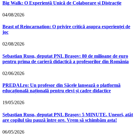
Big Walk: O Experiență Unică de Colaborare și Distracție
04/08/2026
Beast of Reincarnation: O privire critică asupra experienței de
joc
02/08/2026
Sebastian Rusu, deputat PNL Brașov: 80 de milioane de euro
pentru prima de carieră didactică a profesorilor din România
02/06/2026
PREDAI.ro: Un profesor din Săcele lansează o platformă
educațională națională pentru elevi și cadre didactice
19/05/2026
Sebastian Rusu, deputat PNL Brașov: 5 MINUTE. Uneori, atât
are copilul tău pauză între ore. Vrem să schimbăm asta!
06/05/2026