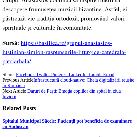
descopere frumusețea muzicii bizantine. Astfel, ei
păstrează vie tradiția ortodoxă, promovând valori
spirituale și culturale în comunitate.
Sursă
:
https://basilica.ro/grupul-anastasios-
iustinian-simion-raspunsurile-liturgice-catedrala-
patriarhala/
Share.
Facebook
Twitter
Pinterest
LinkedIn
Tumblr
Email
Previous Article
Infrastructură cloud-native: Cheia digitalizării reușite
în România
Next Article
Daruri de Paști: Emoția copiilor din spital în ziua
Învierii
Related
Posts
Spitalul Municipal Săcele: Pacienții pot beneficia de examinare
cu Sudoscan