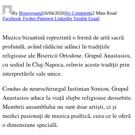
By
Brasoveanul
16/04/2026
No Comments
2 Mins Read
Facebook
Twitter
Pinterest
LinkedIn
Tumblr
Email
Muzica bizantină reprezintă o formă de artă sacră
profundă, având rădăcini adânci în tradițiile
religioase ale Bisericii Ortodoxe. Grupul Anastasios,
cu sediul în Cluj-Napoca, reînvie aceste tradiții prin
interpretările sale unice.
Condus de neurochirurgul Iustinian Simion, Grupul
Anastasios aduce la viață slujbe religioase deosebite.
Membrii ansamblului nu sunt doar artiști, ci și
medici pasionați de muzica psaltică, ceea ce le oferă
o dimensiune specială.