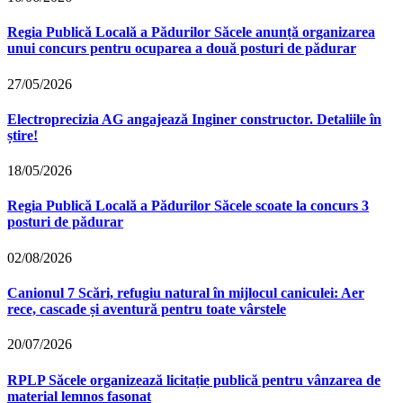
Regia Publică Locală a Pădurilor Săcele anunță organizarea
unui concurs pentru ocuparea a două posturi de pădurar
27/05/2026
Electroprecizia AG angajează Inginer constructor. Detaliile în
știre!
18/05/2026
Regia Publică Locală a Pădurilor Săcele scoate la concurs 3
posturi de pădurar
02/08/2026
Canionul 7 Scări, refugiu natural în mijlocul caniculei: Aer
rece, cascade și aventură pentru toate vârstele
20/07/2026
RPLP Săcele organizează licitație publică pentru vânzarea de
material lemnos fasonat