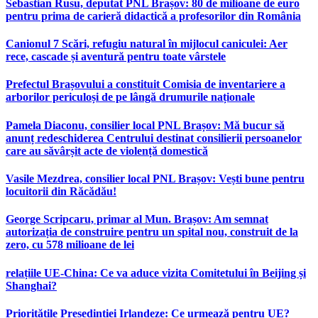
Sebastian Rusu, deputat PNL Brașov: 80 de milioane de euro
pentru prima de carieră didactică a profesorilor din România
Canionul 7 Scări, refugiu natural în mijlocul caniculei: Aer
rece, cascade și aventură pentru toate vârstele
Prefectul Brașovului a constituit Comisia de inventariere a
arborilor periculoși de pe lângă drumurile naționale
Pamela Diaconu, consilier local PNL Brașov: Mă bucur să
anunț redeschiderea Centrului destinat consilierii persoanelor
care au săvârșit acte de violență domestică
Vasile Mezdrea, consilier local PNL Brașov: Vești bune pentru
locuitorii din Răcădău!
George Scripcaru, primar al Mun. Brașov: Am semnat
autorizația de construire pentru un spital nou, construit de la
zero, cu 578 milioane de lei
relațiile UE-China: Ce va aduce vizita Comitetului în Beijing și
Shanghai?
Prioritățile Președinției Irlandeze: Ce urmează pentru UE?