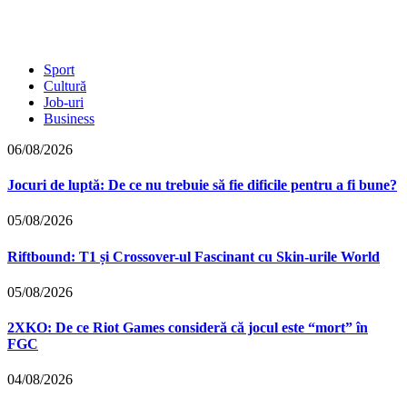
Sport
Cultură
Job-uri
Business
06/08/2026
Jocuri de luptă: De ce nu trebuie să fie dificile pentru a fi bune?
05/08/2026
Riftbound: T1 și Crossover-ul Fascinant cu Skin-urile World
05/08/2026
2XKO: De ce Riot Games consideră că jocul este “mort” în
FGC
04/08/2026