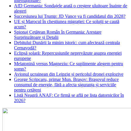
internaționale?
AfD Germania: Sondajele arată o creștere uluitoare înainte de
alegeri
Succesiunea lui Trump: JD Vance va fi candidatul din 2028?
UE și Marocul în chestiunea migrației: Ce soluții se caută
acum?
Spionaj Cetățean Român în Germania: Arestare
Surprinzătoare și Detalii
Debitului Dunării la minim istoric: cum afectează centrala
Cernavodă?
Eclipsă solară: Repercusiunile neprevăzute asupra energiei
europene
Melatonină versus Magneziu: Ce suplimente alegem pentru
somn?
Avionul ucrainean din Leipzig și pericolul dronei explozive
George Scripcaru, primar Mun. Brașov: Brașovul reduce
consumul de energie, fără a afecta siguranța și serviciile
pentru cetățeni
Listă Neagră ANAF: Ce firmă se află pe lista datornicilor în
2026?