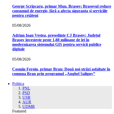
George Scripcaru, primar Mun. Brașov: Brașovul reduce
consumul de energie, fără a afecta siguranța și serviciile
pentru cetățeni
05/08/2026
Adrian Ioan Veștea, președinte CJ Brașov: Județul
Brașov investește peste 1,88 milioane de lei în
modernizarea sistemului GIS pentru servicii publice
digitale
05/08/2026
Cosmin Feroiu, primar Bran: Două noi străzi asfaltate în
comuna Bran prin programul „Anghel Saligny”
Politica
PNL
PSD
USR
AUR
UDMR
Featured