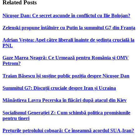
Related
Posts
Nicușor Dan: Ce secret ascunde în conflictul cu Ilie Bolojan?
Zelenski propune întâlnire cu Putin la summitul G7 din Franța
Adrian Veștea: Apel către liberali înainte de ședința crucială la
PNL
Gaze Marea Neagră: Ce Urmează pentru România și OMV
Petrom?
Traian Băsescu își susține public poziția despre Nicușor Dan
Summitul G7: Discuții cruciale despre Iran și Ucraina
Mănăstirea Lavra Pecerska în flăcări după atacul din Kiev
Socialismul Generației Z: Cum schimbă politica promisiunile
pentru tineri
Prețurile petrolului coboară: Ce înseamnă acordul SUA-Iran?