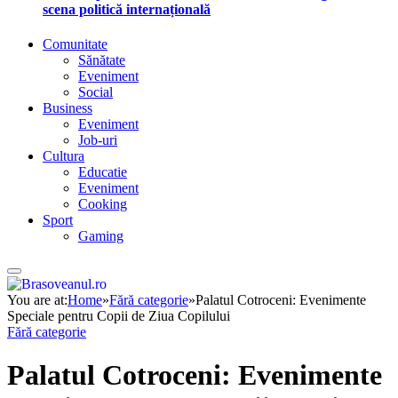
scena politică internațională
Comunitate
Sănătate
Eveniment
Social
Business
Eveniment
Job-uri
Cultura
Educatie
Eveniment
Cooking
Sport
Gaming
You are at:
Home
»
Fără categorie
»
Palatul Cotroceni: Evenimente
Speciale pentru Copii de Ziua Copilului
Fără categorie
Palatul Cotroceni: Evenimente