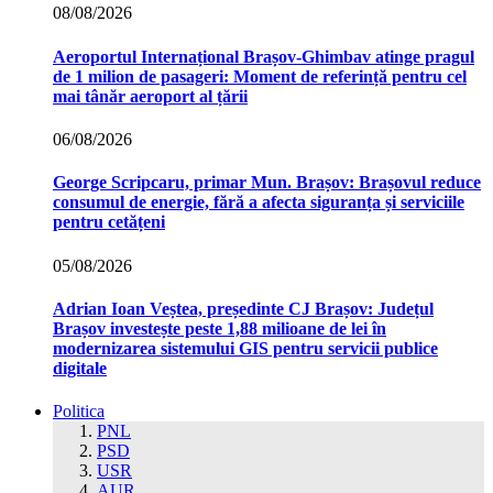
08/08/2026
Aeroportul Internațional Brașov‑Ghimbav atinge pragul
de 1 milion de pasageri: Moment de referință pentru cel
mai tânăr aeroport al țării
06/08/2026
George Scripcaru, primar Mun. Brașov: Brașovul reduce
consumul de energie, fără a afecta siguranța și serviciile
pentru cetățeni
05/08/2026
Adrian Ioan Veștea, președinte CJ Brașov: Județul
Brașov investește peste 1,88 milioane de lei în
modernizarea sistemului GIS pentru servicii publice
digitale
Politica
PNL
PSD
USR
AUR