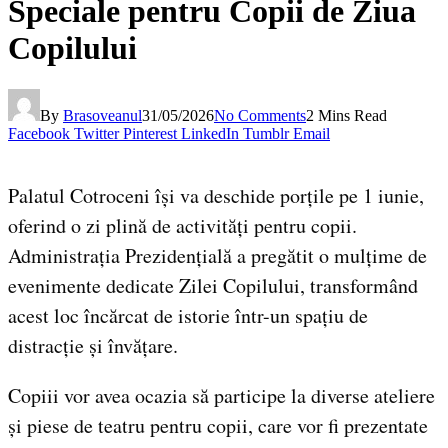
Speciale pentru Copii de Ziua
Copilului
By
Brasoveanul
31/05/2026
No Comments
2 Mins Read
Facebook
Twitter
Pinterest
LinkedIn
Tumblr
Email
Palatul Cotroceni își va deschide porțile pe 1 iunie,
oferind o zi plină de activități pentru copii.
Administrația Prezidențială a pregătit o mulțime de
evenimente dedicate Zilei Copilului, transformând
acest loc încărcat de istorie într-un spațiu de
distracție și învățare.
Copiii vor avea ocazia să participe la diverse ateliere
și piese de teatru pentru copii, care vor fi prezentate