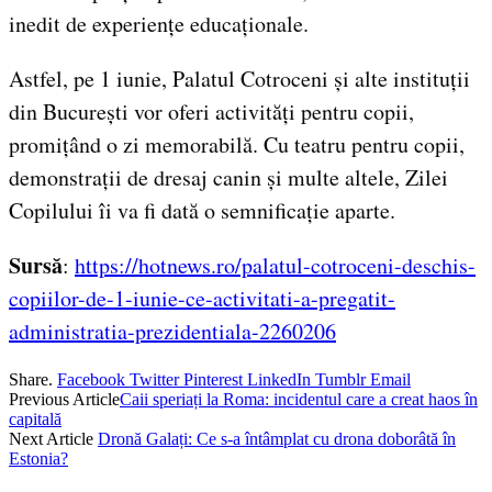
inedit de experiențe educaționale.
Astfel, pe 1 iunie, Palatul Cotroceni și alte instituții
din București vor oferi activități pentru copii,
promițând o zi memorabilă. Cu teatru pentru copii,
demonstrații de dresaj canin și multe altele, Zilei
Copilului îi va fi dată o semnificație aparte.
Sursă
:
https://hotnews.ro/palatul-cotroceni-deschis-
copiilor-de-1-iunie-ce-activitati-a-pregatit-
administratia-prezidentiala-2260206
Share.
Facebook
Twitter
Pinterest
LinkedIn
Tumblr
Email
Previous Article
Caii speriați la Roma: incidentul care a creat haos în
capitală
Next Article
Dronă Galați: Ce s-a întâmplat cu drona doborâtă în
Estonia?