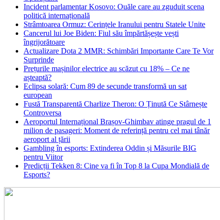
Incident parlamentar Kosovo: Ouăle care au zguduit scena
politică internațională
Strâmtoarea Ormuz: Cerințele Iranului pentru Statele Unite
Cancerul lui Joe Biden: Fiul său împărtășește vești
îngrijorătoare
Actualizare Dota 2 MMR: Schimbări Importante Care Te Vor
Surprinde
Prețurile mașinilor electrice au scăzut cu 18% – Ce ne
așteaptă?
Eclipsa solară: Cum 89 de secunde transformă un sat
european
Fustă Transparentă Charlize Theron: O Ținută Ce Stârnește
Controversa
Aeroportul Internațional Brașov‑Ghimbav atinge pragul de 1
milion de pasageri: Moment de referință pentru cel mai tânăr
aeroport al țării
Gambling în esports: Extinderea Oddin și Măsurile BIG
pentru Viitor
Predicții Tekken 8: Cine va fi în Top 8 la Cupa Mondială de
Esports?