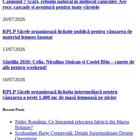
Canionul 7 Scări, refugiu natural în mijlocul caniculei: Aer
rece, cascade și aventură pentru toate vârstele
20/07/2026
RPLP Săcele organizează licitație publică pentru vânzarea de
material lemnos fasonat
13/07/2026
Sântilia 2026: Celia, Niculina Stoican și Costel Biju – capete de
afis pentru weekend!
10/07/2026
RPLP Săcele organizează licitația intermediară pentru
vânzarea a peste 1.400 mc de masă lemnoasă pe picior
Recent Posts
Nidec România: Ce înseamnă relocarea fabricii din Marea
Britanie?
Scufundare Barje Cernavodă: Detalii Surprinzătoare Despre
Operațiune