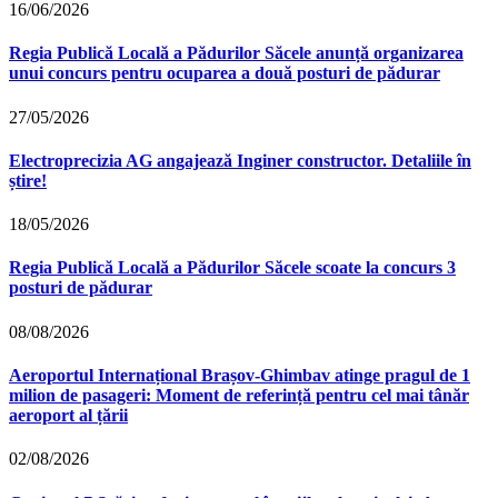
16/06/2026
Regia Publică Locală a Pădurilor Săcele anunță organizarea
unui concurs pentru ocuparea a două posturi de pădurar
27/05/2026
Electroprecizia AG angajează Inginer constructor. Detaliile în
știre!
18/05/2026
Regia Publică Locală a Pădurilor Săcele scoate la concurs 3
posturi de pădurar
08/08/2026
Aeroportul Internațional Brașov‑Ghimbav atinge pragul de 1
milion de pasageri: Moment de referință pentru cel mai tânăr
aeroport al țării
02/08/2026