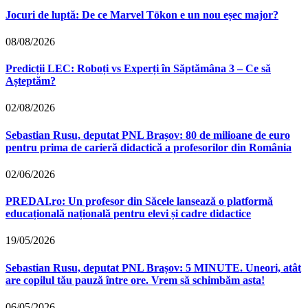
Jocuri de luptă: De ce Marvel Tōkon e un nou eșec major?
08/08/2026
Predicții LEC: Roboți vs Experți în Săptămâna 3 – Ce să
Așteptăm?
02/08/2026
Sebastian Rusu, deputat PNL Brașov: 80 de milioane de euro
pentru prima de carieră didactică a profesorilor din România
02/06/2026
PREDAI.ro: Un profesor din Săcele lansează o platformă
educațională națională pentru elevi și cadre didactice
19/05/2026
Sebastian Rusu, deputat PNL Brașov: 5 MINUTE. Uneori, atât
are copilul tău pauză între ore. Vrem să schimbăm asta!
06/05/2026