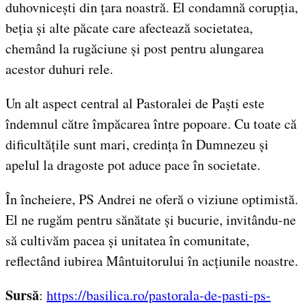
duhovnicești din țara noastră. El condamnă corupția,
beția și alte păcate care afectează societatea,
chemând la rugăciune și post pentru alungarea
acestor duhuri rele.
Un alt aspect central al Pastoralei de Paști este
îndemnul către împăcarea între popoare. Cu toate că
dificultățile sunt mari, credința în Dumnezeu și
apelul la dragoste pot aduce pace în societate.
În încheiere, PS Andrei ne oferă o viziune optimistă.
El ne rugăm pentru sănătate și bucurie, invitându-ne
să cultivăm pacea și unitatea în comunitate,
reflectând iubirea Mântuitorului în acțiunile noastre.
Sursă
:
https://basilica.ro/pastorala-de-pasti-ps-