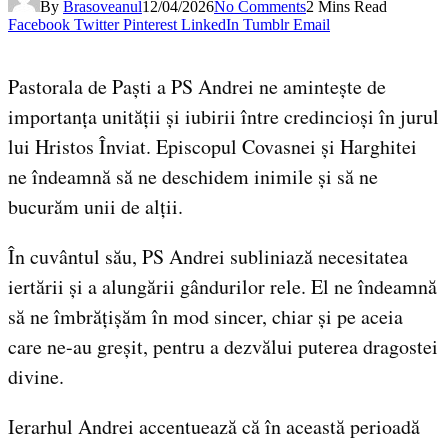
By
Brasoveanul
12/04/2026
No Comments
2 Mins Read
Facebook
Twitter
Pinterest
LinkedIn
Tumblr
Email
Pastorala de Paști a PS Andrei ne amintește de
importanța unității și iubirii între credincioși în jurul
lui Hristos Înviat. Episcopul Covasnei și Harghitei
ne îndeamnă să ne deschidem inimile și să ne
bucurăm unii de alții.
În cuvântul său, PS Andrei subliniază necesitatea
iertării și a alungării gândurilor rele. El ne îndeamnă
să ne îmbrățișăm în mod sincer, chiar și pe aceia
care ne-au greșit, pentru a dezvălui puterea dragostei
divine.
Ierarhul Andrei accentuează că în această perioadă