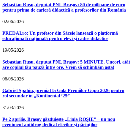
Sebastian Rusu, deputat PNL Brașov: 80 de milioane de euro
pentru prima de carieră didactică a profesorilor din România
02/06/2026
PREDAI.ro: Un profesor din Săcele lansează o platformă
educațională națională pentru elevi și cadre didactice
19/05/2026
Sebastian Rusu, deputat PNL Brașov: 5 MINUTE. Uneori, atât
are copilul tău pauză între ore. Vrem să schimbăm asta!
06/05/2026
Gabriel Spahiu, premiat la Gala Premiilor Gopo 2026 pentru
rol secundar în „Kontinental ’25”
31/03/2026
Pe 2 aprilie, Brașov găzduiește „Linia ROȘIE” – un nou
eveniment antidrog dedicat elevilor și părinților