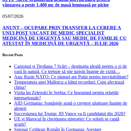
vânzarea a peste 1.400 mc de masă lemnoasă pe picior
05/07/2026
ANUNȚ – OCUPARE PRIN TRANSFER LA CERERE A
UNUI POST VACANT DE MEDIC SPECIALIST
MEDICINĂ DE URGENȚĂ SAU MEDIC DE FAMILIE CU
ATESTAT ÎN MEDICINĂ DE URGENȚĂ – IULIE 2026
Recent Posts
Canionul și Tiroliana 7 Scări – destinația ideală pentru o zi de
vară în natură. Ce trebuie să știe turiștii înainte de vizită…
Atac Rusie NATO: Ce planuri are Putin pentru inevitabilitate?
Temperatura apei Mallorca a bătut recorduri: Cum afectează
clima?
Vizita lui Zelenski în Serbia: Ce înseamnă pentru relațiile
internaționale?
AfD Germania: Sondajele arată o creștere uluitoare înainte de
alegeri
Succesiunea lui Trump: JD Vance va fi candidatul din 2028?
UE și Marocul în chestiunea migrației: Ce soluții se caută
acum?
Spionaj Cetățean Român în Germania: Arestare