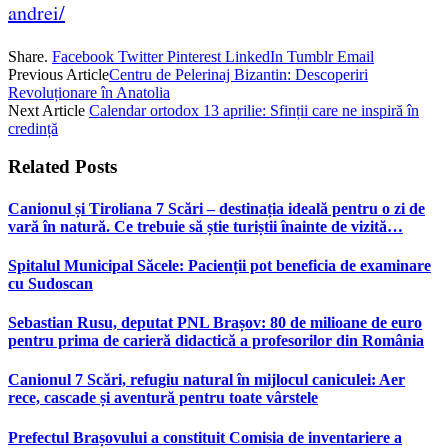
andrei/
Share.
Facebook
Twitter
Pinterest
LinkedIn
Tumblr
Email
Previous Article
Centru de Pelerinaj Bizantin: Descoperiri
Revoluționare în Anatolia
Next Article
Calendar ortodox 13 aprilie: Sfinții care ne inspiră în
credință
Related
Posts
Canionul și Tiroliana 7 Scări – destinația ideală pentru o zi de
vară în natură. Ce trebuie să știe turiștii înainte de vizită…
Spitalul Municipal Săcele: Pacienții pot beneficia de examinare
cu Sudoscan
Sebastian Rusu, deputat PNL Brașov: 80 de milioane de euro
pentru prima de carieră didactică a profesorilor din România
Canionul 7 Scări, refugiu natural în mijlocul caniculei: Aer
rece, cascade și aventură pentru toate vârstele
Prefectul Brașovului a constituit Comisia de inventariere a