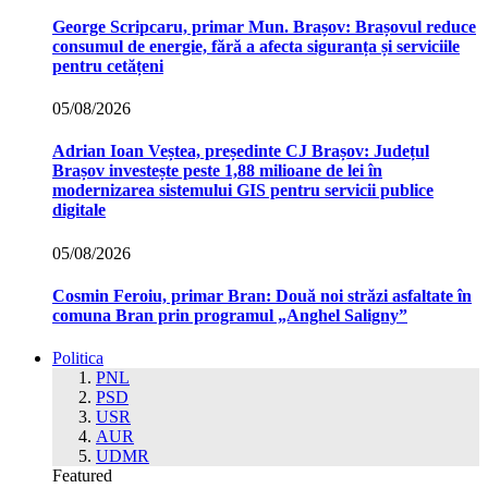
George Scripcaru, primar Mun. Brașov: Brașovul reduce
consumul de energie, fără a afecta siguranța și serviciile
pentru cetățeni
05/08/2026
Adrian Ioan Veștea, președinte CJ Brașov: Județul
Brașov investește peste 1,88 milioane de lei în
modernizarea sistemului GIS pentru servicii publice
digitale
05/08/2026
Cosmin Feroiu, primar Bran: Două noi străzi asfaltate în
comuna Bran prin programul „Anghel Saligny”
Politica
PNL
PSD
USR
AUR
UDMR
Featured