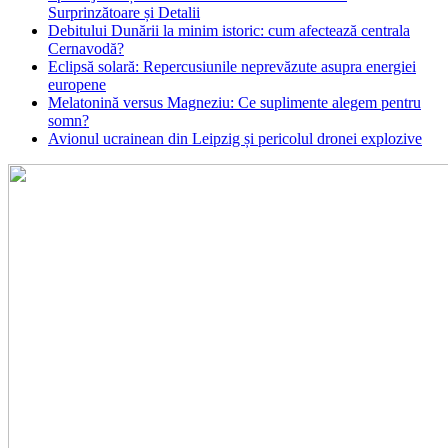
Surprinzătoare și Detalii
Debitului Dunării la minim istoric: cum afectează centrala
Cernavodă?
Eclipsă solară: Repercusiunile neprevăzute asupra energiei
europene
Melatonină versus Magneziu: Ce suplimente alegem pentru
somn?
Avionul ucrainean din Leipzig și pericolul dronei explozive