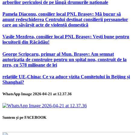
arborilor periculoși de pe lângă drumurile naționale
Pamela Diaconu, consilier local PNL Brașov: Mă bucur să
anunț redeschiderea Centrului destinat consilierii persoanelor
care au săvârșit acte de violență domestică
Vasile Mezdrea, consilier local PNL Brașov: Vești bune pentru
locuitorii din Răcădău!
George Scripcaru, primar al Mun. Brașov: Am semnat
autorizația de construire pentru un spital nou, construit de la
zero, cu 578 milioane de lei
relațiile UE-China: Ce va aduce vizita Comitetului în Beijing și
Shanghai?
WhatsApp Image 2026-04-21 at 12.37.36
Suntem și pe FACEBOOK