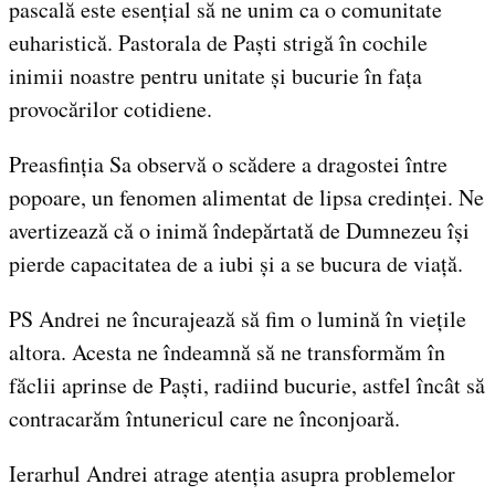
pascală este esențial să ne unim ca o comunitate
euharistică. Pastorala de Paști strigă în cochile
inimii noastre pentru unitate și bucurie în fața
provocărilor cotidiene.
Preasfinția Sa observă o scădere a dragostei între
popoare, un fenomen alimentat de lipsa credinței. Ne
avertizează că o inimă îndepărtată de Dumnezeu își
pierde capacitatea de a iubi și a se bucura de viață.
PS Andrei ne încurajează să fim o lumină în viețile
altora. Acesta ne îndeamnă să ne transformăm în
făclii aprinse de Paști, radiind bucurie, astfel încât să
contracarăm întunericul care ne înconjoară.
Ierarhul Andrei atrage atenția asupra problemelor