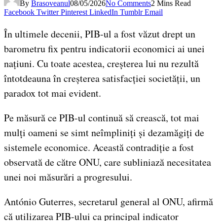
By
Brasoveanul
08/05/2026
No Comments
2 Mins Read
Facebook
Twitter
Pinterest
LinkedIn
Tumblr
Email
În ultimele decenii, PIB-ul a fost văzut drept un
barometru fix pentru indicatorii economici ai unei
națiuni. Cu toate acestea, creșterea lui nu rezultă
întotdeauna în creșterea satisfacției societății, un
paradox tot mai evident.
Pe măsură ce PIB-ul continuă să crească, tot mai
mulți oameni se simt neîmpliniți și dezamăgiți de
sistemele economice. Această contradiție a fost
observată de către ONU, care subliniază necesitatea
unei noi măsurări a progresului.
António Guterres, secretarul general al ONU, afirmă
că utilizarea PIB-ului ca principal indicator