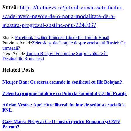
Sursă
:
https://hotnews.ro/pib-ul-creste-satisfactia-
scade-avem-nevoie-de-o-noua-modalitate-de-a-
masura-progresul-sustine-onu-2240037
Share.
Facebook
Twitter
Pinterest
LinkedIn
Tumblr
Email
Previous Article
Zelenski și declarațiile despre armistițiul Rusiei: Ce
urmează?
Next Article
Turism Brașov: Fenomene Surprinzătoare în
Destinațiile Românești
Related
Posts
Nicușor Dan: Ce secret ascunde în conflictul cu Ilie Bolojan?
Zelenski propune întâlnire cu Putin la summitul G7 din Franța
Adrian Veștea: Apel către liberali înainte de ședința crucială la
PNL
Gaze Marea Neagră: Ce Urmează pentru România și OMV
Petrom?