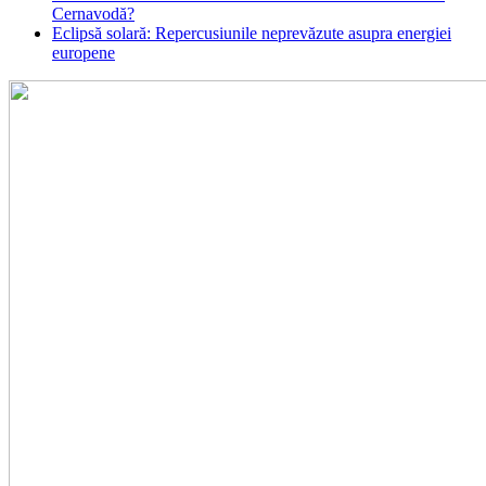
Cernavodă?
Eclipsă solară: Repercusiunile neprevăzute asupra energiei
europene