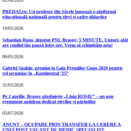
02/06/2026
PREDAI.ro: Un profesor din Săcele lansează o platformă
educațională națională pentru elevi și cadre didactice
19/05/2026
Sebastian Rusu, deputat PNL Brașov: 5 MINUTE. Uneori, atât
are copilul tău pauză între ore. Vrem să schimbăm asta!
06/05/2026
Gabriel Spahiu, premiat la Gala Premiilor Gopo 2026 pentru
rol secundar în „Kontinental ’25”
31/03/2026
Pe 2 aprilie, Brașov găzduiește „Linia ROȘIE” – un nou
eveniment antidrog dedicat elevilor și părinților
05/07/2026
ANUNȚ – OCUPARE PRIN TRANSFER LA CERERE A
UNUI POST VACANT DE MEDIC SPECIALIST