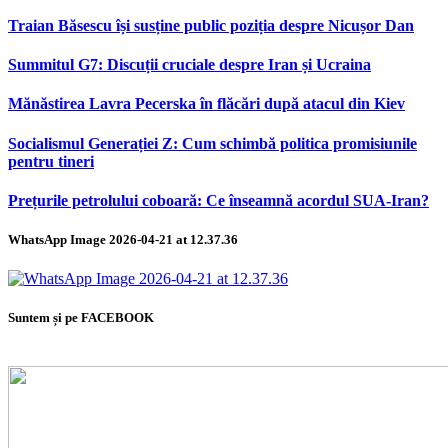
Traian Băsescu își susține public poziția despre Nicușor Dan
Summitul G7: Discuții cruciale despre Iran și Ucraina
Mănăstirea Lavra Pecerska în flăcări după atacul din Kiev
Socialismul Generației Z: Cum schimbă politica promisiunile
pentru tineri
Prețurile petrolului coboară: Ce înseamnă acordul SUA-Iran?
WhatsApp Image 2026-04-21 at 12.37.36
Suntem și pe FACEBOOK