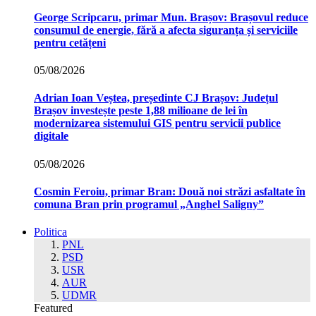
George Scripcaru, primar Mun. Brașov: Brașovul reduce
consumul de energie, fără a afecta siguranța și serviciile
pentru cetățeni
05/08/2026
Adrian Ioan Veștea, președinte CJ Brașov: Județul
Brașov investește peste 1,88 milioane de lei în
modernizarea sistemului GIS pentru servicii publice
digitale
05/08/2026
Cosmin Feroiu, primar Bran: Două noi străzi asfaltate în
comuna Bran prin programul „Anghel Saligny”
Politica
PNL
PSD
USR
AUR
UDMR
Featured