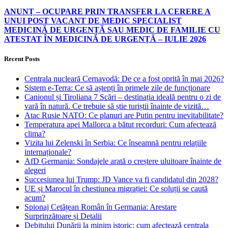
ANUNȚ – OCUPARE PRIN TRANSFER LA CERERE A
UNUI POST VACANT DE MEDIC SPECIALIST
MEDICINĂ DE URGENȚĂ SAU MEDIC DE FAMILIE CU
ATESTAT ÎN MEDICINĂ DE URGENȚĂ – IULIE 2026
Recent Posts
Centrala nucleară Cernavodă: De ce a fost oprită în mai 2026?
Sistem e-Terra: Ce să aștepți în primele zile de funcționare
Canionul și Tiroliana 7 Scări – destinația ideală pentru o zi de
vară în natură. Ce trebuie să știe turiștii înainte de vizită…
Atac Rusie NATO: Ce planuri are Putin pentru inevitabilitate?
Temperatura apei Mallorca a bătut recorduri: Cum afectează
clima?
Vizita lui Zelenski în Serbia: Ce înseamnă pentru relațiile
internaționale?
AfD Germania: Sondajele arată o creștere uluitoare înainte de
alegeri
Succesiunea lui Trump: JD Vance va fi candidatul din 2028?
UE și Marocul în chestiunea migrației: Ce soluții se caută
acum?
Spionaj Cetățean Român în Germania: Arestare
Surprinzătoare și Detalii
Debitului Dunării la minim istoric: cum afectează centrala