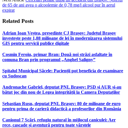
de 65 de ani avea o alcoolemie de 0,78 mg/l alcool pur în aerul
expirat
Related
Posts
Adrian Ioan Veștea, președinte CJ Brașov: Județul Brașov
investește peste 1,88 milioane de lei în modernizarea sistemului
GIS pentru servicii publice digitale
Cosmin Feroiu, primar Bran: Două noi străzi asfaltate în
comuna Bran prin programul „Anghel Saligny”
Spitalul Municipal Săcele: Pacienții pot beneficia de examinare
cu Sudoscan
Andronache Gabriel, deputat PNL Brașov: PSD și AUR și-au
bătut joc din nou de Legea integrității la Camera Deputaților
Sebastian Rusu, deputat PNL Brașov: 80 de milioane de euro
pentru prima de carieră didactică a profesorilor din România
Canionul 7 Scări, refugiu natural în mijlocul caniculei: Aer
rece, cascade și aventură pentru toate vârstele