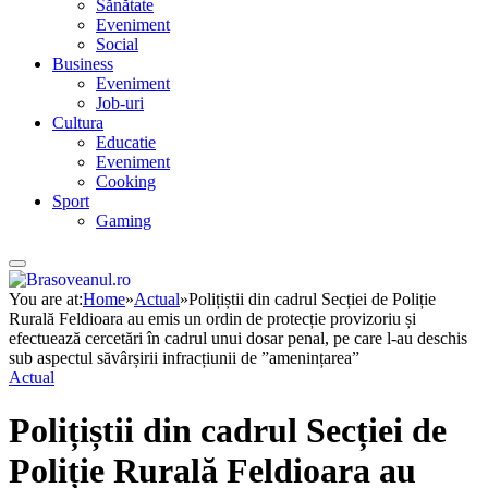
Sănătate
Eveniment
Social
Business
Eveniment
Job-uri
Cultura
Educatie
Eveniment
Cooking
Sport
Gaming
You are at:
Home
»
Actual
»
Polițiștii din cadrul Secției de Poliție
Rurală Feldioara au emis un ordin de protecție provizoriu și
efectuează cercetări în cadrul unui dosar penal, pe care l-au deschis
sub aspectul săvârșirii infracțiunii de ”amenințarea”
Actual
Polițiștii din cadrul Secției de
Poliție Rurală Feldioara au