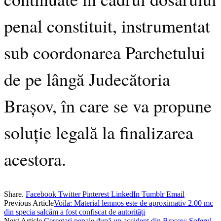
penal constituit, instrumentat
sub coordonarea Parchetului
de pe lângă Judecătoria
Brașov, în care se va propune
soluție legală la finalizarea
acestora.
Share.
Facebook
Twitter
Pinterest
LinkedIn
Tumblr
Email
Previous Article
Voila: Material lemnos este de aproximativ 2.00 mc
din specia salcâm a fost confiscat de autorități
Next Article
Cercetari penale după un accident din Brașov: Șoferul