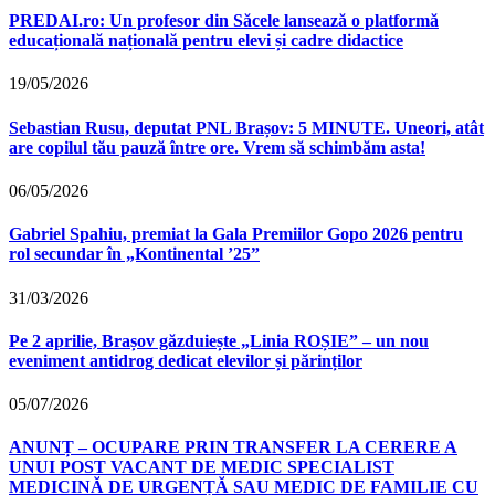
PREDAI.ro: Un profesor din Săcele lansează o platformă
educațională națională pentru elevi și cadre didactice
19/05/2026
Sebastian Rusu, deputat PNL Brașov: 5 MINUTE. Uneori, atât
are copilul tău pauză între ore. Vrem să schimbăm asta!
06/05/2026
Gabriel Spahiu, premiat la Gala Premiilor Gopo 2026 pentru
rol secundar în „Kontinental ’25”
31/03/2026
Pe 2 aprilie, Brașov găzduiește „Linia ROȘIE” – un nou
eveniment antidrog dedicat elevilor și părinților
05/07/2026
ANUNȚ – OCUPARE PRIN TRANSFER LA CERERE A
UNUI POST VACANT DE MEDIC SPECIALIST
MEDICINĂ DE URGENȚĂ SAU MEDIC DE FAMILIE CU