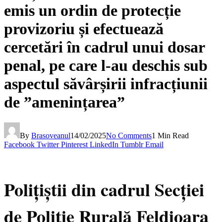
emis un ordin de protecție
provizoriu și efectuează
cercetări în cadrul unui dosar
penal, pe care l-au deschis sub
aspectul săvârșirii infracțiunii
de ”amenințarea”
By
Brasoveanul
14/02/2025
No Comments
1 Min Read
Facebook
Twitter
Pinterest
LinkedIn
Tumblr
Email
Polițiștii din cadrul Secției
de Poliție Rurală Feldioara