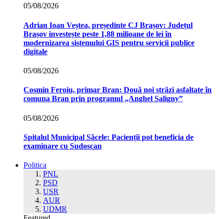
05/08/2026
Adrian Ioan Veștea, președinte CJ Brașov: Județul
Brașov investește peste 1,88 milioane de lei în
modernizarea sistemului GIS pentru servicii publice
digitale
05/08/2026
Cosmin Feroiu, primar Bran: Două noi străzi asfaltate în
comuna Bran prin programul „Anghel Saligny”
05/08/2026
Spitalul Municipal Săcele: Pacienții pot beneficia de
examinare cu Sudoscan
Politica
PNL
PSD
USR
AUR
UDMR
Featured