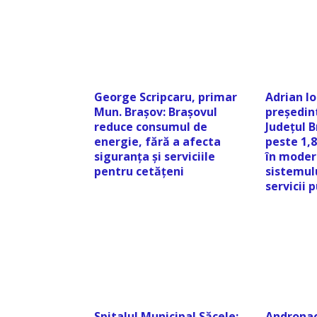
George Scripcaru, primar
Adrian I
Mun. Brașov: Brașovul
președint
reduce consumul de
Județul 
energie, fără a afecta
peste 1,8
siguranța și serviciile
în moder
pentru cetățeni
sistemul
servicii 
Spitalul Municipal Săcele:
Andronac