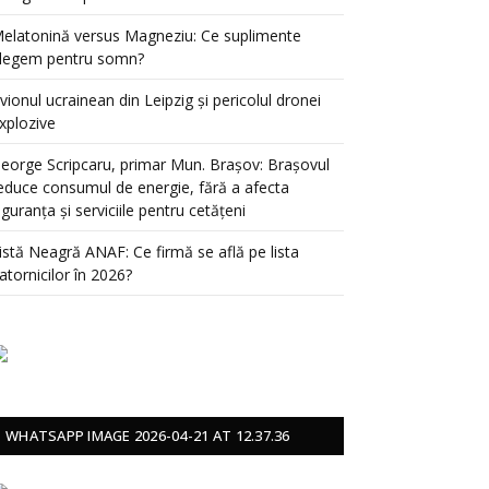
elatonină versus Magneziu: Ce suplimente
legem pentru somn?
vionul ucrainean din Leipzig și pericolul dronei
xplozive
eorge Scripcaru, primar Mun. Brașov: Brașovul
educe consumul de energie, fără a afecta
iguranța și serviciile pentru cetățeni
istă Neagră ANAF: Ce firmă se află pe lista
atornicilor în 2026?
WHATSAPP IMAGE 2026-04-21 AT 12.37.36