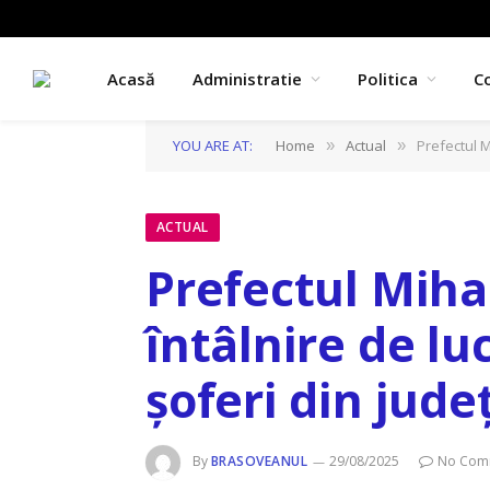
Acasă
Administratie
Politica
C
YOU ARE AT:
Home
Actual
Prefectul M
»
»
ACTUAL
Prefectul Mihai
întâlnire de lu
șoferi din jude
By
BRASOVEANUL
29/08/2025
No Com