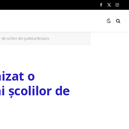
Facebook
X
Insta
(Twitter)
or de șoferi din județul Brașov
izat o
i școlilor de