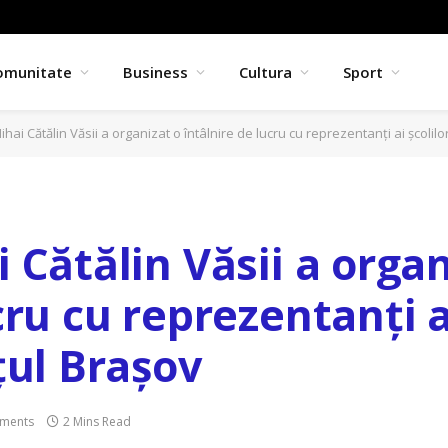
omunitate
Business
Cultura
Sport
ihai Cătălin Văsii a organizat o întâlnire de lucru cu reprezentanți ai școlil
 Cătălin Văsii a organ
cru cu reprezentanți a
țul Brașov
ments
2 Mins Read