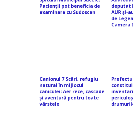
Pacienții pot beneficia de
deputat 
examinare cu Sudoscan
AUR și-au
de Legea 
Camera D
Canionul 7 Scări, refugiu
Prefectul
natural în mijlocul
constitu
caniculei: Aer rece, cascade
inventari
și aventură pentru toate
periculoș
vârstele
drumuril