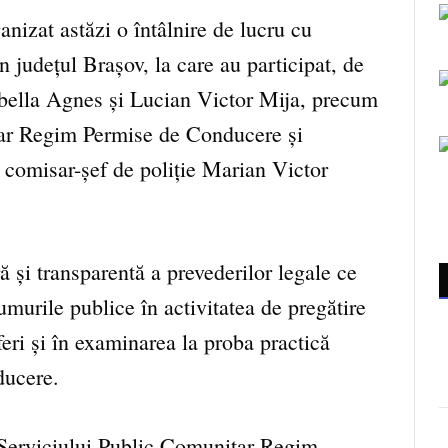
anizat astăzi o întâlnire de lucru cu
in
județul Brașov, la care au participat, de
bella Agnes și Lucian Victor Mija, precum
tar Regim Permise de Conducere și
 comisar-șef de poliție Marian Victor
ă și transparentă a prevederilor legale ce
murile publice în activitatea de pregătire
feri și în examinarea la proba practică
ducere.
l Serviciului Public Comunitar Regim