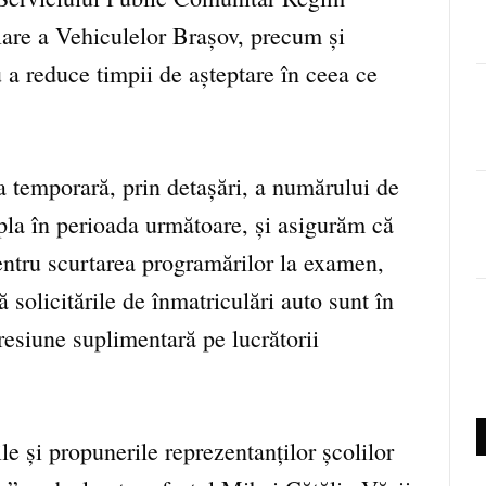
are a Vehiculelor Brașov, precum și
 a reduce timpii de așteptare în ceea ce
 temporară, prin detașări, a numărului de
pla în perioada următoare, și asigurăm că
entru scurtarea programărilor la examen,
ă solicitările de înmatriculări auto sunt în
resiune suplimentară pe lucrătorii
e și propunerile reprezentanților școlilor