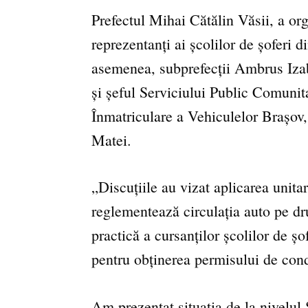
Prefectul Mihai Cătălin Văsii, a org
reprezentanți ai școlilor de șoferi d
asemenea, subprefecții Ambrus Iza
și șeful Serviciului Public Comuni
Înmatriculare a Vehiculelor Brașov,
Matei.
„Discuțiile au vizat aplicarea unitar
reglementează circulația auto pe dru
practică a cursanților școlilor de șo
pentru obținerea permisului de con
Am prezentat situația de la nivelu