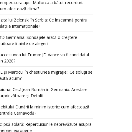
emperatura apei Mallorca a bătut recorduri:
um afectează clima?
izita lui Zelenski în Serbia: Ce înseamnă pentru
elațiile internaționale?
fD Germania: Sondajele arată o creștere
luitoare înainte de alegeri
uccesiunea lui Trump: JD Vance va fi candidatul
in 2028?
E și Marocul în chestiunea migrației: Ce soluții se
aută acum?
pionaj Cetățean Român în Germania: Arestare
urprinzătoare și Detalii
ebitului Dunării la minim istoric: cum afectează
entrala Cernavodă?
clipsă solară: Repercusiunile neprevăzute asupra
nergiei europene