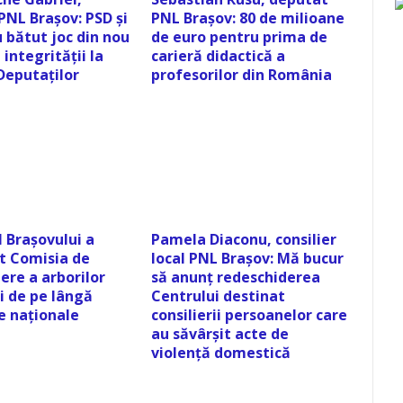
PNL Brașov: PSD și
PNL Brașov: 80 de milioane
 bătut joc din nou
de euro pentru prima de
integrității la
carieră didactică a
eputaților
profesorilor din România
 Brașovului a
Pamela Diaconu, consilier
it Comisia de
local PNL Brașov: Mă bucur
ere a arborilor
să anunț redeschiderea
i de pe lângă
Centrului destinat
e naționale
consilierii persoanelor care
au săvârșit acte de
violență domestică