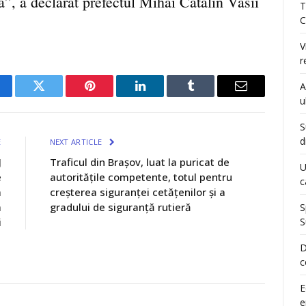
a”, a declarat prefectul Mihai Cătălin Văsii
T
C
V
r
A
cebook
Twitter
Pinterest
LinkedIn
Tumblr
Email
u
S
d
E
NEXT ARTICLE
J
Traficul din Brașov, luat la puricat de
U
e
autoritățile competente, totul pentru
c
a
creșterea siguranței cetățenilor și a
a
gradului de siguranță rutieră
S
i
S
D
c
E
e