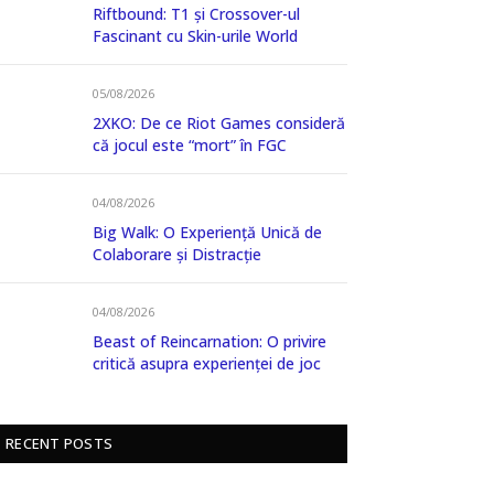
Riftbound: T1 și Crossover-ul
Fascinant cu Skin-urile World
05/08/2026
2XKO: De ce Riot Games consideră
că jocul este “mort” în FGC
04/08/2026
Big Walk: O Experiență Unică de
Colaborare și Distracție
04/08/2026
Beast of Reincarnation: O privire
critică asupra experienței de joc
RECENT POSTS