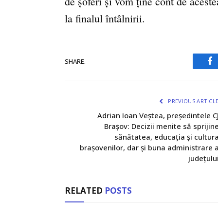
de șoferi și vom ține cont de aceste
la finalul întâlnirii.
SHARE.
Fa
PREVIOUS ARTICL
Adrian Ioan Veștea, președintele C
Brașov: Decizii menite să sprijin
sănătatea, educația și cultur
brașovenilor, dar și buna administrare 
județulu
RELATED
POSTS