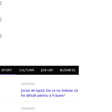
SPORT
CULTURĂ
JOB-URI
BUSINESS
06/08/2026
Jocuri de luptă: De ce nu trebuie să
fie dificile pentru a fi bune?
05/08/2026