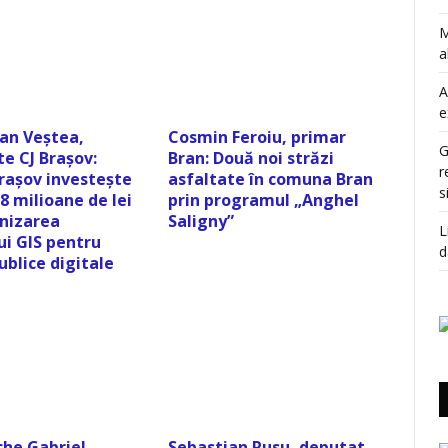
M
a
A
e
oan Veștea,
Cosmin Feroiu, primar
G
e CJ Brașov:
Bran: Două noi străzi
r
Brașov investește
asfaltate în comuna Bran
s
8 milioane de lei
prin programul „Anghel
nizarea
Saligny”
L
ui GIS pentru
d
publice digitale
he Gabriel,
Sebastian Rusu, deputat