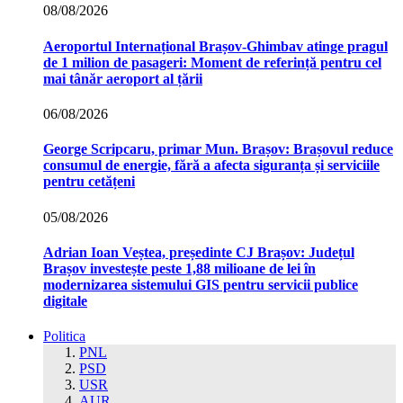
08/08/2026
Aeroportul Internațional Brașov‑Ghimbav atinge pragul
de 1 milion de pasageri: Moment de referință pentru cel
mai tânăr aeroport al țării
06/08/2026
George Scripcaru, primar Mun. Brașov: Brașovul reduce
consumul de energie, fără a afecta siguranța și serviciile
pentru cetățeni
05/08/2026
Adrian Ioan Veștea, președinte CJ Brașov: Județul
Brașov investește peste 1,88 milioane de lei în
modernizarea sistemului GIS pentru servicii publice
digitale
Politica
PNL
PSD
USR
AUR