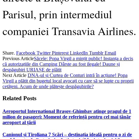
Parisul, prin intermediul
companiei Transavia Airlines.
Share.
Facebook
Twitter
Pinterest
LinkedIn
Tumblr
Email
Previous Article
Săcele: Popa Virgil a mințit public! Instanța a decis
că autorizațiile din Camping Dârste au fost ilegale! Daune și
despăgubiri URIAȘE de plătit
Next Article
DNA-ul și Curtea de Conturi intră în acțiune! Popa
Virgil a plătit din bugetul local avocați cu care să se lupte cu proprii
cetățeni. Acum de unde plătește despăgubirile?
Related
Posts
Aeroportul Internațional Brașov‑Ghimbav atinge pragul de 1
milion de pasageri: Moment de referință pentru cel mai tânăr
aeroport al țării
Canionul și Tiroliana 7 Scări – destinația ideală pentru o zi de