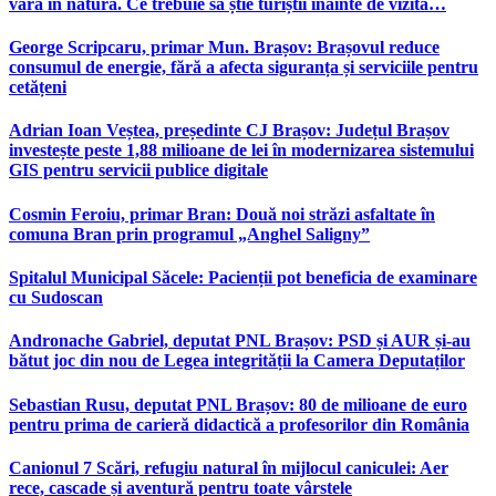
vară în natură. Ce trebuie să știe turiștii înainte de vizită…
George Scripcaru, primar Mun. Brașov: Brașovul reduce
consumul de energie, fără a afecta siguranța și serviciile pentru
cetățeni
Adrian Ioan Veștea, președinte CJ Brașov: Județul Brașov
investește peste 1,88 milioane de lei în modernizarea sistemului
GIS pentru servicii publice digitale
Cosmin Feroiu, primar Bran: Două noi străzi asfaltate în
comuna Bran prin programul „Anghel Saligny”
Spitalul Municipal Săcele: Pacienții pot beneficia de examinare
cu Sudoscan
Andronache Gabriel, deputat PNL Brașov: PSD și AUR și-au
bătut joc din nou de Legea integrității la Camera Deputaților
Sebastian Rusu, deputat PNL Brașov: 80 de milioane de euro
pentru prima de carieră didactică a profesorilor din România
Canionul 7 Scări, refugiu natural în mijlocul caniculei: Aer
rece, cascade și aventură pentru toate vârstele