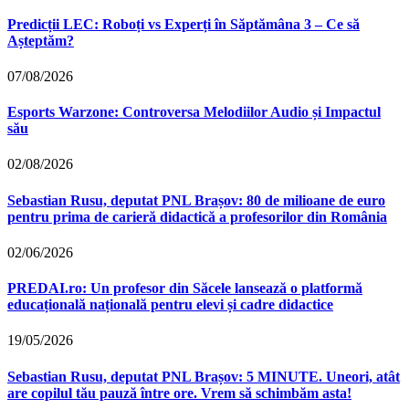
Predicții LEC: Roboți vs Experți în Săptămâna 3 – Ce să
Așteptăm?
07/08/2026
Esports Warzone: Controversa Melodiilor Audio și Impactul
său
02/08/2026
Sebastian Rusu, deputat PNL Brașov: 80 de milioane de euro
pentru prima de carieră didactică a profesorilor din România
02/06/2026
PREDAI.ro: Un profesor din Săcele lansează o platformă
educațională națională pentru elevi și cadre didactice
19/05/2026
Sebastian Rusu, deputat PNL Brașov: 5 MINUTE. Uneori, atât
are copilul tău pauză între ore. Vrem să schimbăm asta!