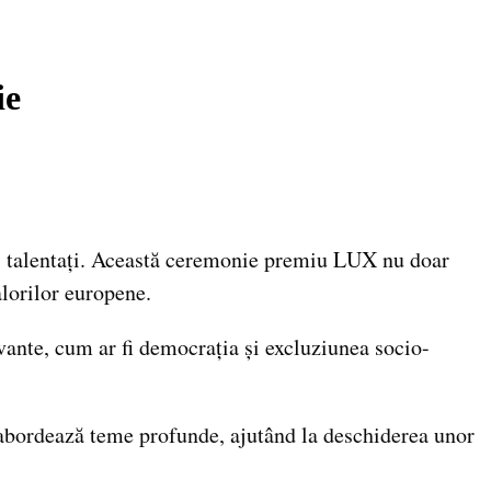
ie
i talentați. Această ceremonie premiu LUX nu doar
alorilor europene.
vante, cum ar fi democrația și excluziunea socio-
ă abordează teme profunde, ajutând la deschiderea unor