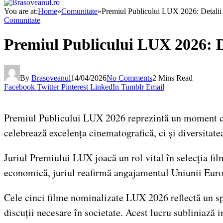
You are at:
Home
»
Comunitate
»
Premiul Publicului LUX 2026: Detalii
Comunitate
Premiul Publicului LUX 2026: D
By
Brasoveanul
14/04/2026
No Comments
2 Mins Read
Facebook
Twitter
Pinterest
LinkedIn
Tumblr
Email
Premiul Publicului LUX 2026 reprezintă un moment cru
celebrează excelența cinematografică, ci și diversitat
Juriul Premiului LUX joacă un rol vital în selecția fi
economică, juriul reafirmă angajamentul Uniunii Euro
Cele cinci filme nominalizate LUX 2026 reflectă un sp
discuții necesare în societate. Acest lucru subliniază 