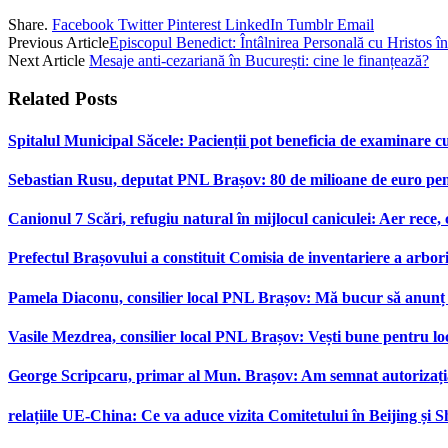
Share.
Facebook
Twitter
Pinterest
LinkedIn
Tumblr
Email
Previous Article
Episcopul Benedict: Întâlnirea Personală cu Hristos în
Next Article
Mesaje anti-cezariană în București: cine le finanțează?
Related
Posts
Spitalul Municipal Săcele: Pacienții pot beneficia de examinare 
Sebastian Rusu, deputat PNL Brașov: 80 de milioane de euro pen
Canionul 7 Scări, refugiu natural în mijlocul caniculei: Aer rece,
Prefectul Brașovului a constituit Comisia de inventariere a arbor
Pamela Diaconu, consilier local PNL Brașov: Mă bucur să anunț re
Vasile Mezdrea, consilier local PNL Brașov: Vești bune pentru lo
George Scripcaru, primar al Mun. Brașov: Am semnat autorizația d
relațiile UE-China: Ce va aduce vizita Comitetului în Beijing și 