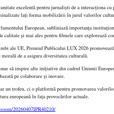
itate excelentă pentru jurnaliști de a interacționa cu p
inalizate lați forma mobilizării în jurul valorilor cult
entului European, subliniază importanța instituționaliz
de calitate și mai ales pentru filmele care explorează c
de limbi ale UE, Premiul Publicului LUX 2026 promovează
e morală de a asigura diversitatea culturală.
ue să inspire alte inițiative din cadrul Uniunii Europe
bazată pe colaborare și inovare.
 un trofeu, ci o platformă pentru promovarea valorilor 
tura europeană în fața provocărilor actuale.
ss-room/20260407IPR40210/