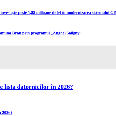
vestește peste 1,88 milioane de lei în modernizarea sistemului GIS 
n comuna Bran prin programul „Anghel Saligny”
 lista datornicilor în 2026?
în 2026?