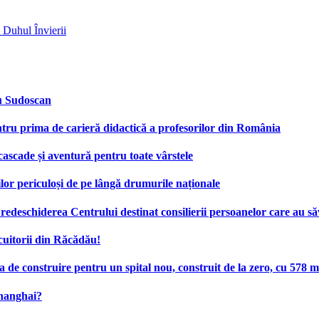
 Duhul Învierii
cu Sudoscan
tru prima de carieră didactică a profesorilor din România
 cascade și aventură pentru toate vârstele
ilor periculoși de pe lângă drumurile naționale
deschiderea Centrului destinat consilierii persoanelor care au săv
cuitorii din Răcădău!
e construire pentru un spital nou, construit de la zero, cu 578 mi
Shanghai?