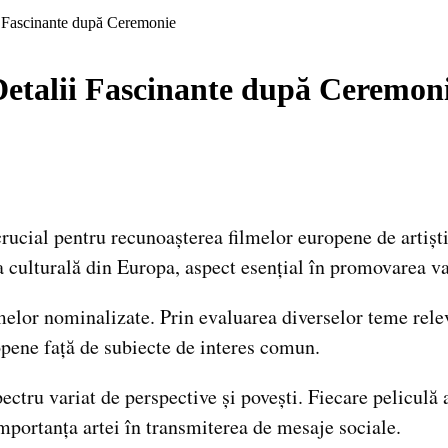
 Fascinante după Ceremonie
etalii Fascinante după Ceremon
cial pentru recunoașterea filmelor europene de artișt
ea culturală din Europa, aspect esențial în promovarea v
lmelor nominalizate. Prin evaluarea diverselor teme rele
pene față de subiecte de interes comun.
ectru variat de perspective și povești. Fiecare pelicul
importanța artei în transmiterea de mesaje sociale.