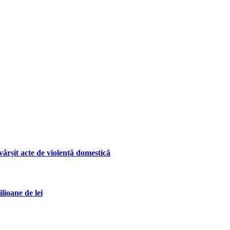
ârșit acte de violență domestică
lioane de lei