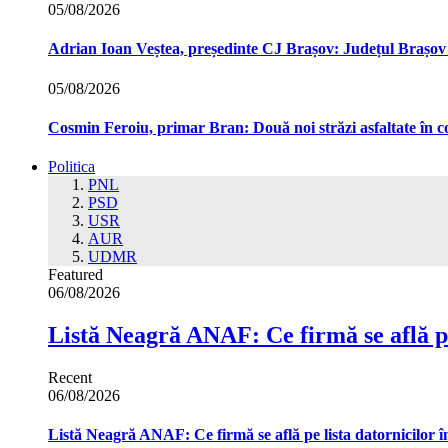
05/08/2026
Adrian Ioan Veștea, președinte CJ Brașov: Județul Brașov in
05/08/2026
Cosmin Feroiu, primar Bran: Două noi străzi asfaltate î
Politica
PNL
PSD
USR
AUR
UDMR
Featured
06/08/2026
Listă Neagră ANAF: Ce firmă se află pe
Recent
06/08/2026
Listă Neagră ANAF: Ce firmă se află pe lista datornicilor 