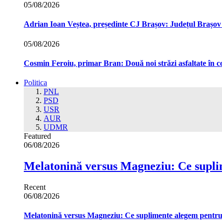
05/08/2026
Adrian Ioan Veștea, președinte CJ Brașov: Județul Brașov in
05/08/2026
Cosmin Feroiu, primar Bran: Două noi străzi asfaltate î
Politica
PNL
PSD
USR
AUR
UDMR
Featured
06/08/2026
Melatonină versus Magneziu: Ce supl
Recent
06/08/2026
Melatonină versus Magneziu: Ce suplimente alegem pentr