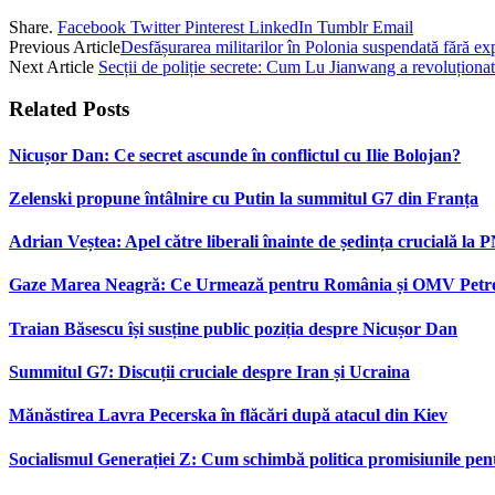
Share.
Facebook
Twitter
Pinterest
LinkedIn
Tumblr
Email
Previous Article
Desfășurarea militarilor în Polonia suspendată fără exp
Next Article
Secții de poliție secrete: Cum Lu Jianwang a revoluțion
Related
Posts
Nicușor Dan: Ce secret ascunde în conflictul cu Ilie Bolojan?
Zelenski propune întâlnire cu Putin la summitul G7 din Franța
Adrian Veștea: Apel către liberali înainte de ședința crucială la 
Gaze Marea Neagră: Ce Urmează pentru România și OMV Pet
Traian Băsescu își susține public poziția despre Nicușor Dan
Summitul G7: Discuții cruciale despre Iran și Ucraina
Mănăstirea Lavra Pecerska în flăcări după atacul din Kiev
Socialismul Generației Z: Cum schimbă politica promisiunile pent