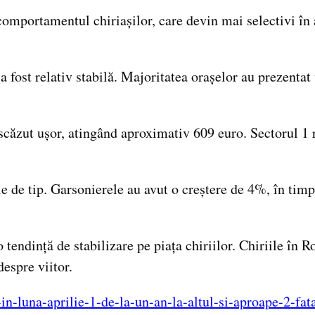
 comportamentul chiriașilor, care devin mai selectivi în
a fost relativ stabilă. Majoritatea orașelor au prezentat
u scăzut ușor, atingând aproximativ 609 euro. Sectorul 1
ie de tip. Garsonierele au avut o creștere de 4%, în tim
 tendință de stabilizare pe piața chiriilor. Chiriile în 
espre viitor.
t-in-luna-aprilie-1-de-la-un-an-la-altul-si-aproape-2-f