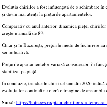
Evoluția chiriilor a fost influențată de o schimbare în
și devin mai atenți la prețurile apartamentelor.
Comparativ cu anul anterior, dinamica pieței chiriilor 
creștere anuală de 8%.
Chiar și în București, prețurile medii de închiriere a
semnificativă.
Prețurile apartamentelor variază considerabil în funcț
stabilizat pe piață.
În concluzie, trendurile chirii urbane din 2026 indică o
evoluția lor continuă ne oferă o imagine de ansamblu d
Sursă
:
https://hotnews.ro/piata-chiriilor-s-a-tempera