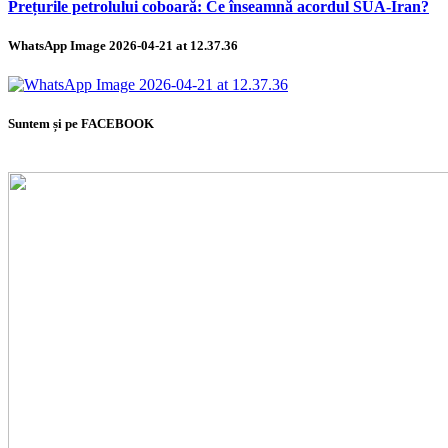
Prețurile petrolului coboară: Ce înseamnă acordul SUA-Iran?
WhatsApp Image 2026-04-21 at 12.37.36
Suntem și pe FACEBOOK