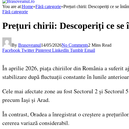
You are at:
Home
»
Fără categorie
»
Prețuri chirii: Descoperiți ce se în
Fără categorie
Prețuri chirii: Descoperiți ce s
By
Brasoveanul
14/05/2026
No Comments
2 Mins Read
Facebook
Twitter
Pinterest
LinkedIn
Tumblr
Email
În aprilie 2026, piața chiriilor din România a suferit 
stabilizare după fluctuații constante în lunile anterioar
Cele mai afectate zone au fost Sectorul 2 și Sectorul 5
precum Iași și Arad.
În contrast, Oradea a înregistrat o creștere a prețuril
cererea variază considerabil.