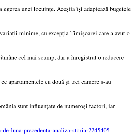
 alegerea unei locuințe. Aceștia își adaptează bugetele
 variații minime, cu excepția Timișoarei care a avut o
 rămâne cel mai scump, dar a înregistrat o reducere
p ce apartamentele cu două și trei camere s-au
România sunt influențate de numeroși factori, iar
ata-de-luna-precedenta-analiza-storia-2245405