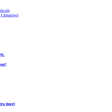
licații
at Chinatown
PNL
rom?
ru tineri