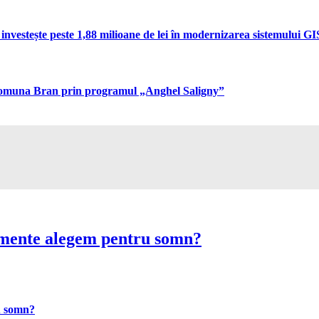
vestește peste 1,88 milioane de lei în modernizarea sistemului GIS 
n comuna Bran prin programul „Anghel Saligny”
imente alegem pentru somn?
u somn?