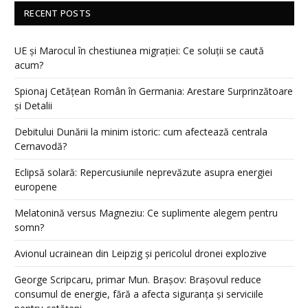
RECENT POSTS
UE și Marocul în chestiunea migrației: Ce soluții se caută
acum?
Spionaj Cetățean Român în Germania: Arestare Surprinzătoare
și Detalii
Debitului Dunării la minim istoric: cum afectează centrala
Cernavodă?
Eclipsă solară: Repercusiunile neprevăzute asupra energiei
europene
Melatonină versus Magneziu: Ce suplimente alegem pentru
somn?
Avionul ucrainean din Leipzig și pericolul dronei explozive
George Scripcaru, primar Mun. Brașov: Brașovul reduce
consumul de energie, fără a afecta siguranța și serviciile