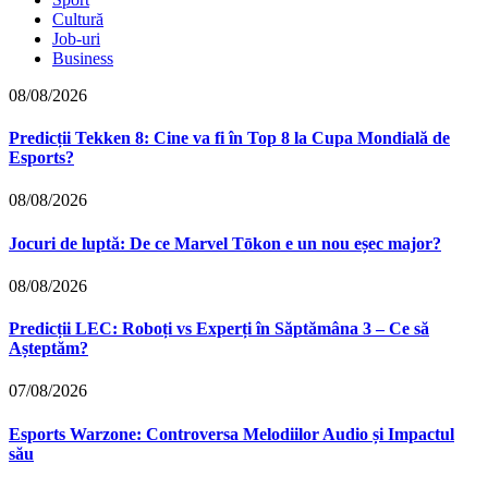
Cultură
Job-uri
Business
08/08/2026
Predicții Tekken 8: Cine va fi în Top 8 la Cupa Mondială de
Esports?
08/08/2026
Jocuri de luptă: De ce Marvel Tōkon e un nou eșec major?
08/08/2026
Predicții LEC: Roboți vs Experți în Săptămâna 3 – Ce să
Așteptăm?
07/08/2026
Esports Warzone: Controversa Melodiilor Audio și Impactul
său