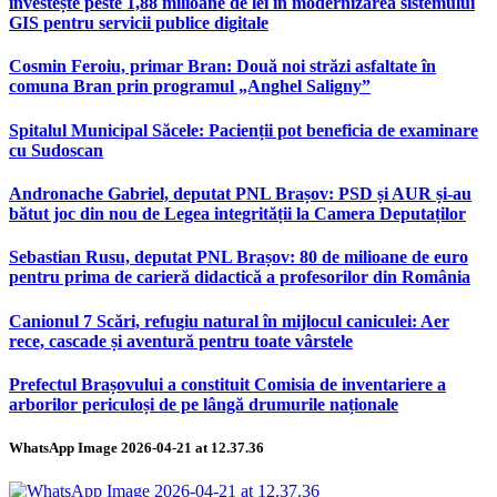
investește peste 1,88 milioane de lei în modernizarea sistemului
GIS pentru servicii publice digitale
Cosmin Feroiu, primar Bran: Două noi străzi asfaltate în
comuna Bran prin programul „Anghel Saligny”
Spitalul Municipal Săcele: Pacienții pot beneficia de examinare
cu Sudoscan
Andronache Gabriel, deputat PNL Brașov: PSD și AUR și-au
bătut joc din nou de Legea integrității la Camera Deputaților
Sebastian Rusu, deputat PNL Brașov: 80 de milioane de euro
pentru prima de carieră didactică a profesorilor din România
Canionul 7 Scări, refugiu natural în mijlocul caniculei: Aer
rece, cascade și aventură pentru toate vârstele
Prefectul Brașovului a constituit Comisia de inventariere a
arborilor periculoși de pe lângă drumurile naționale
WhatsApp Image 2026-04-21 at 12.37.36