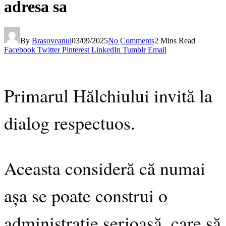
adresa sa
By
Brasoveanul
03/09/2025
No Comments
2 Mins Read
Facebook
Twitter
Pinterest
LinkedIn
Tumblr
Email
Primarul Hălchiului invită la
dialog respectuos.
Aceasta consideră că numai
așa se poate construi o
administrație serioasă, care să