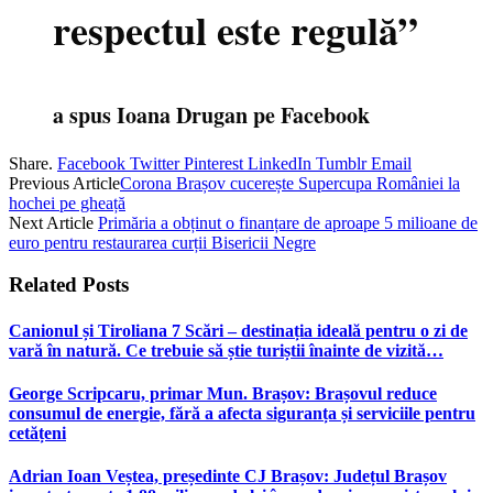
respectul este regulă”
a spus Ioana Drugan pe Facebook
Share.
Facebook
Twitter
Pinterest
LinkedIn
Tumblr
Email
Previous Article
Corona Brașov cucerește Supercupa României la
hochei pe gheață
Next Article
Primăria a obținut o finanțare de aproape 5 milioane de
euro pentru restaurarea curții Bisericii Negre
Related
Posts
Canionul și Tiroliana 7 Scări – destinația ideală pentru o zi de
vară în natură. Ce trebuie să știe turiștii înainte de vizită…
George Scripcaru, primar Mun. Brașov: Brașovul reduce
consumul de energie, fără a afecta siguranța și serviciile pentru
cetățeni
Adrian Ioan Veștea, președinte CJ Brașov: Județul Brașov