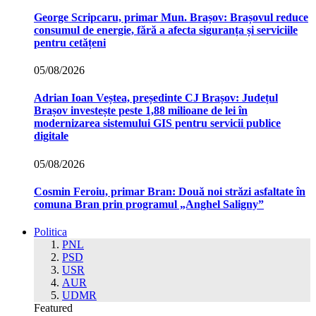
George Scripcaru, primar Mun. Brașov: Brașovul reduce
consumul de energie, fără a afecta siguranța și serviciile
pentru cetățeni
05/08/2026
Adrian Ioan Veștea, președinte CJ Brașov: Județul
Brașov investește peste 1,88 milioane de lei în
modernizarea sistemului GIS pentru servicii publice
digitale
05/08/2026
Cosmin Feroiu, primar Bran: Două noi străzi asfaltate în
comuna Bran prin programul „Anghel Saligny”
Politica
PNL
PSD
USR
AUR
UDMR
Featured