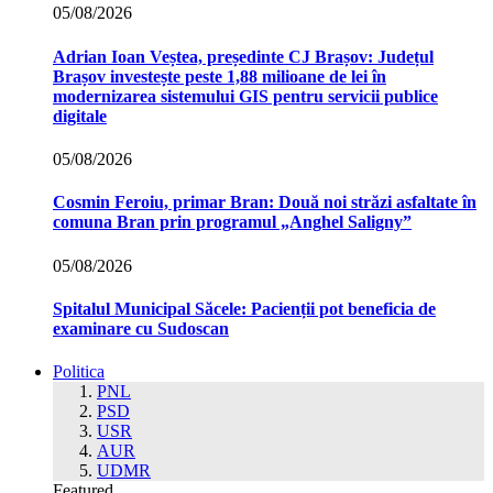
05/08/2026
Adrian Ioan Veștea, președinte CJ Brașov: Județul
Brașov investește peste 1,88 milioane de lei în
modernizarea sistemului GIS pentru servicii publice
digitale
05/08/2026
Cosmin Feroiu, primar Bran: Două noi străzi asfaltate în
comuna Bran prin programul „Anghel Saligny”
05/08/2026
Spitalul Municipal Săcele: Pacienții pot beneficia de
examinare cu Sudoscan
Politica
PNL
PSD
USR
AUR
UDMR
Featured