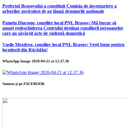
Prefectul Brașovului a constituit Comisia de inventariere a
arborilor periculoși de pe lângă drumurile naționale
Pamela Diaconu, consilier local PNL Brașov: Mă bucur să
anunț redeschiderea Centrului destinat consilierii persoanelor
care au săvârșit acte de violență domestică
Vasile Mezdrea, consilier local PNL Brașov: Vești bune pentru
locuitorii din Răcădău!
WhatsApp Image 2026-04-21 at 12.37.36
Suntem și pe FACEBOOK