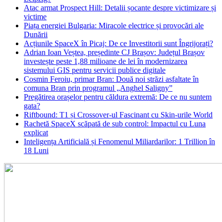
Atac armat Prospect Hill: Detalii șocante despre victimizare și
victime
Piața energiei Bulgaria: Miracole electrice și provocări ale
Dunării
Acțiunile SpaceX în Picaj: De ce Investitorii sunt Îngrijorați?
Adrian Ioan Veștea, președinte CJ Brașov: Județul Brașov
investește peste 1,88 milioane de lei în modernizarea
sistemului GIS pentru servicii publice digitale
Cosmin Feroiu, primar Bran: Două noi străzi asfaltate în
comuna Bran prin programul „Anghel Saligny”
Pregătirea orașelor pentru căldura extremă: De ce nu suntem
gata?
Riftbound: T1 și Crossover-ul Fascinant cu Skin-urile World
Rachetă SpaceX scăpată de sub control: Impactul cu Luna
explicat
Inteligența Artificială și Fenomenul Miliardarilor: 1 Trillion în
18 Luni