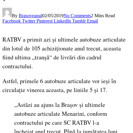
By
Brasoveanul
02/05/2019
No Comments
2 Mins Read
Facebook
Twitter
Pinterest
LinkedIn
Tumblr
Email
RATBV a primit azi și ultimele autobuze articulate
din lotul de 105 achiziționate anul trecut, aceasta
fiind ultima „tranșă“ de livrări din cadrul
contractului.
Astfel, primele 6 autobuze articulate vor ieși în
circulație vinerea aceasta, pe liniile 5 și 17.
„Astăzi au ajuns la Brașov și ultimele
autobuze articulate Menarini, conform
contractului pe care SC RATBV l-a
încheiat anul trecut. Până la jumătatea luni