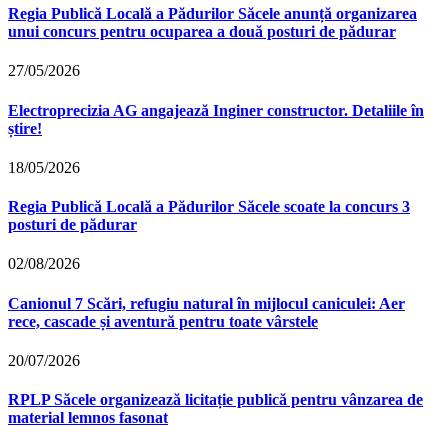
Regia Publică Locală a Pădurilor Săcele anunță organizarea
unui concurs pentru ocuparea a două posturi de pădurar
27/05/2026
Electroprecizia AG angajează Inginer constructor. Detaliile în
știre!
18/05/2026
Regia Publică Locală a Pădurilor Săcele scoate la concurs 3
posturi de pădurar
02/08/2026
Canionul 7 Scări, refugiu natural în mijlocul caniculei: Aer
rece, cascade și aventură pentru toate vârstele
20/07/2026
RPLP Săcele organizează licitație publică pentru vânzarea de
material lemnos fasonat