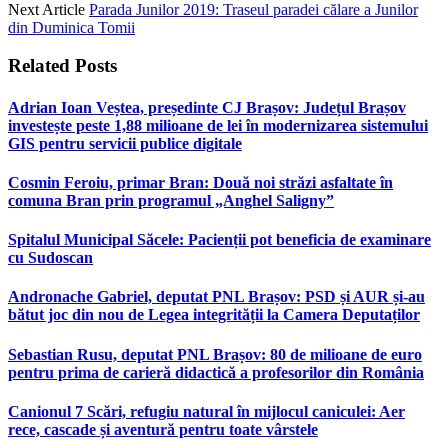
Next Article
Parada Junilor 2019: Traseul paradei călare a Junilor
din Duminica Tomii
Related
Posts
Adrian Ioan Veștea, președinte CJ Brașov: Județul Brașov
investește peste 1,88 milioane de lei în modernizarea sistemului
GIS pentru servicii publice digitale
Cosmin Feroiu, primar Bran: Două noi străzi asfaltate în
comuna Bran prin programul „Anghel Saligny”
Spitalul Municipal Săcele: Pacienții pot beneficia de examinare
cu Sudoscan
Andronache Gabriel, deputat PNL Brașov: PSD și AUR și-au
bătut joc din nou de Legea integrității la Camera Deputaților
Sebastian Rusu, deputat PNL Brașov: 80 de milioane de euro
pentru prima de carieră didactică a profesorilor din România
Canionul 7 Scări, refugiu natural în mijlocul caniculei: Aer
rece, cascade și aventură pentru toate vârstele