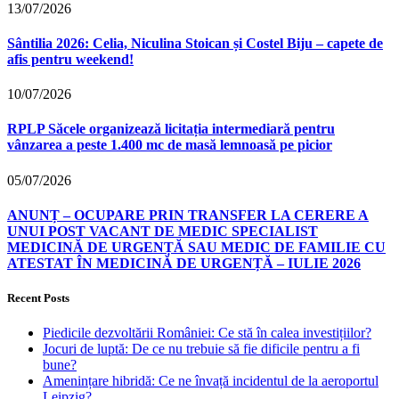
13/07/2026
Sântilia 2026: Celia, Niculina Stoican și Costel Biju – capete de
afis pentru weekend!
10/07/2026
RPLP Săcele organizează licitația intermediară pentru
vânzarea a peste 1.400 mc de masă lemnoasă pe picior
05/07/2026
ANUNȚ – OCUPARE PRIN TRANSFER LA CERERE A
UNUI POST VACANT DE MEDIC SPECIALIST
MEDICINĂ DE URGENȚĂ SAU MEDIC DE FAMILIE CU
ATESTAT ÎN MEDICINĂ DE URGENȚĂ – IULIE 2026
Recent Posts
Piedicile dezvoltării României: Ce stă în calea investițiilor?
Jocuri de luptă: De ce nu trebuie să fie dificile pentru a fi
bune?
Amenințare hibridă: Ce ne învață incidentul de la aeroportul
Leipzig?