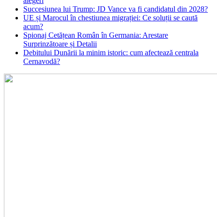
alegeri
Succesiunea lui Trump: JD Vance va fi candidatul din 2028?
UE și Marocul în chestiunea migrației: Ce soluții se caută
acum?
Spionaj Cetățean Român în Germania: Arestare
Surprinzătoare și Detalii
Debitului Dunării la minim istoric: cum afectează centrala
Cernavodă?