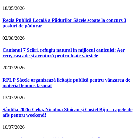
18/05/2026
Regia Publică Locală a Pădurilor Săcele scoate la concurs 3
posturi de pădurar
02/08/2026
Canionul 7 Scări, refugiu natural în mijlocul caniculei: Aer
rece, cascade și aventură pentru toate vârstele
20/07/2026
RPLP Săcele organizează licitație publică pentru vânzarea de
material lemnos fasonat
13/07/2026
Sântilia 2026: Celia, Niculina Stoican și Costel Biju – capete de
afis pentru weekend!
10/07/2026