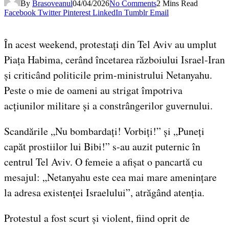
By
Brasoveanul
04/04/2026
No Comments
2 Mins Read
Facebook
Twitter
Pinterest
LinkedIn
Tumblr
Email
În acest weekend, protestați din Tel Aviv au umplut
Piața Habima, cerând încetarea războiului Israel-Iran
și criticând politicile prim-ministrului Netanyahu.
Peste o mie de oameni au strigat împotriva
acțiunilor militare și a constrângerilor guvernului.
Scandările „Nu bombardați! Vorbiți!” și „Puneți
capăt prostiilor lui Bibi!” s-au auzit puternic în
centrul Tel Aviv. O femeie a afișat o pancartă cu
mesajul: „Netanyahu este cea mai mare amenințare
la adresa existenței Israelului”, atrăgând atenția.
Protestul a fost scurt și violent, fiind oprit de