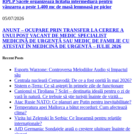
RPLP Săcele organizează licitația intermediară pentru
vânzarea a peste 1.400 mc de masă lemnoasă pe picior
05/07/2026
ANUNȚ – OCUPARE PRIN TRANSFER LA CERERE A
UNUI POST VACANT DE MEDIC SPECIALIST
MEDICINĂ DE URGENȚĂ SAU MEDIC DE FAMILIE CU
ATESTAT ÎN MEDICINĂ DE URGENȚĂ – IULIE 2026
Recent Posts
Esports Warzone: Controversa Melodiilor Audio și Impactul
său
Centrala nucleară Cernavodă: De ce a fost oprită în mai 2026?
Sistem e-Terra: Ce să aștepți în primele zile de funcționare
Canionul și Tiroliana 7 Scări – destinația ideală pentru o zi de
vară în natură. Ce trebuie să știe turiștii înainte de vizită…
Atac Rusie NATO: Ce planuri are Putin pentru inevitabilitate?
Temperatura apei Mallorca a bătut recorduri: Cum afectează
clima?
Vizita lui Zelenski în Serbia: Ce înseamnă pentru relațiile
internaționale?
AfD Germania: Sondajele arată o creștere uluitoare înainte de