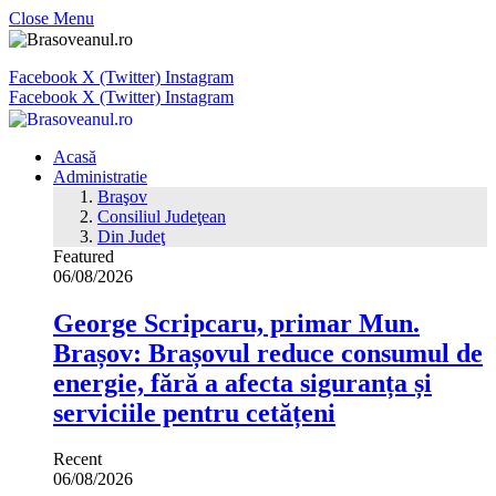
Close Menu
Facebook
X (Twitter)
Instagram
Facebook
X (Twitter)
Instagram
Acasă
Administratie
Braşov
Consiliul Judeţean
Din Judeţ
Featured
06/08/2026
George Scripcaru, primar Mun.
Brașov: Brașovul reduce consumul de
energie, fără a afecta siguranța și
serviciile pentru cetățeni
Recent
06/08/2026