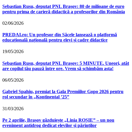
Sebastian Rusu, deputat PNL Brașov: 80 de milioane de euro
pentru prima de carieră didactică a profesorilor din România
02/06/2026
PREDAI.ro: Un profesor din Săcele lansează o platformă
educațională națională pentru elevi și cadre didactice
19/05/2026
Sebastian Rusu, deputat PNL Brașov: 5 MINUTE. Uneori, atât
are copilul tău pauză între ore. Vrem să schimbăm asta!
06/05/2026
Gabriel Spahiu, premiat la Gala Premiilor Gopo 2026 pentru
rol secundar în „Kontinental ’25”
31/03/2026
Pe 2 aprilie, Brașov găzduiește „Linia ROȘIE” – un nou
eveniment antidrog dedicat elevilor și părinților