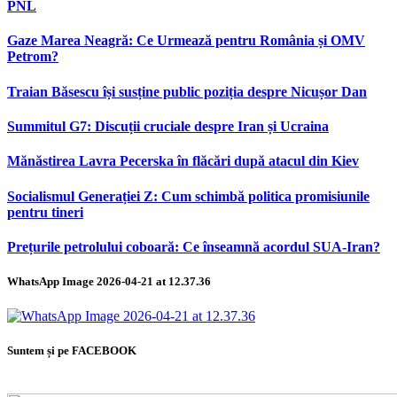
PNL
Gaze Marea Neagră: Ce Urmează pentru România și OMV
Petrom?
Traian Băsescu își susține public poziția despre Nicușor Dan
Summitul G7: Discuții cruciale despre Iran și Ucraina
Mănăstirea Lavra Pecerska în flăcări după atacul din Kiev
Socialismul Generației Z: Cum schimbă politica promisiunile
pentru tineri
Prețurile petrolului coboară: Ce înseamnă acordul SUA-Iran?
WhatsApp Image 2026-04-21 at 12.37.36
Suntem și pe FACEBOOK