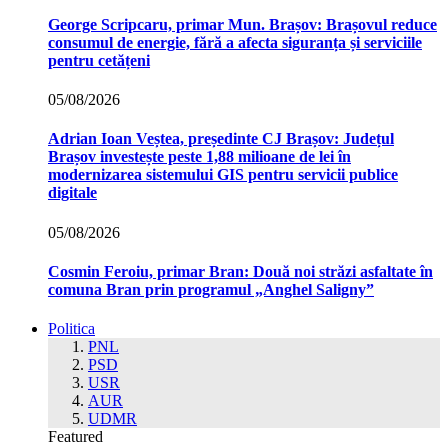
George Scripcaru, primar Mun. Brașov: Brașovul reduce
consumul de energie, fără a afecta siguranța și serviciile
pentru cetățeni
05/08/2026
Adrian Ioan Veștea, președinte CJ Brașov: Județul
Brașov investește peste 1,88 milioane de lei în
modernizarea sistemului GIS pentru servicii publice
digitale
05/08/2026
Cosmin Feroiu, primar Bran: Două noi străzi asfaltate în
comuna Bran prin programul „Anghel Saligny”
Politica
PNL
PSD
USR
AUR
UDMR
Featured