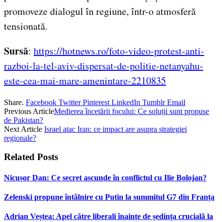
promoveze dialogul în regiune, într-o atmosferă
tensionată.
Sursă
:
https://hotnews.ro/foto-video-protest-anti-
razboi-la-tel-aviv-dispersat-de-politie-netanyahu-
este-cea-mai-mare-amenintare-2210835
Share.
Facebook
Twitter
Pinterest
LinkedIn
Tumblr
Email
Previous Article
Medierea încetării focului: Ce soluții sunt propuse
de Pakistan?
Next Article
Israel atac Iran: ce impact are asupra strategiei
regionale?
Related
Posts
Nicușor Dan: Ce secret ascunde în conflictul cu Ilie Bolojan?
Zelenski propune întâlnire cu Putin la summitul G7 din Franța
Adrian Veștea: Apel către liberali înainte de ședința crucială la