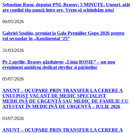
Sebastian Rusu, deputat PNL Brașov: 5 MINUTE. Uneori, atât
are copilul tău pauză între ore. Vrem să schimbăm asta!
06/05/2026
Gabriel Spahiu, premiat la Gala Premiilor Gopo 2026 pentru
rol secundar în „Kontinental ’25”
31/03/2026
Pe 2 aprilie, Brașov găzduiește „Linia ROȘIE” – un nou
eveniment antidrog dedicat elevilor și părinților
05/07/2026
ANUNȚ – OCUPARE PRIN TRANSFER LA CERERE A
UNUI POST VACANT DE MEDIC SPECIALIST
MEDICINĂ DE URGENȚĂ SAU MEDIC DE FAMILIE CU
ATESTAT ÎN MEDICINĂ DE URGENȚĂ – IULIE 2026
03/07/2026
ANUNȚ – OCUPARE PRIN TRANSFER LA CERERE A