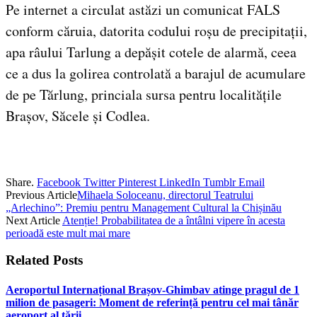
Pe internet a circulat astăzi un comunicat FALS
conform căruia, datorita codului roșu de precipitații,
apa râului Tarlung a depășit cotele de alarmă, ceea
ce a dus la golirea controlată a barajul de acumulare
de pe Tărlung, princiala sursa pentru localitățile
Brașov, Săcele și Codlea.
Share.
Facebook
Twitter
Pinterest
LinkedIn
Tumblr
Email
Previous Article
Mihaela Soloceanu, directorul Teatrului
„Arlechino”: Premiu pentru Management Cultural la Chișinău
Next Article
Atenție! Probabilitatea de a întâlni vipere în acesta
perioadă este mult mai mare
Related
Posts
Aeroportul Internațional Brașov‑Ghimbav atinge pragul de 1
milion de pasageri: Moment de referință pentru cel mai tânăr
aeroport al țării