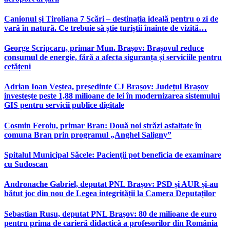
Canionul și Tiroliana 7 Scări – destinația ideală pentru o zi de
vară în natură. Ce trebuie să știe turiștii înainte de vizită…
George Scripcaru, primar Mun. Brașov: Brașovul reduce
consumul de energie, fără a afecta siguranța și serviciile pentru
cetățeni
Adrian Ioan Veștea, președinte CJ Brașov: Județul Brașov
investește peste 1,88 milioane de lei în modernizarea sistemului
GIS pentru servicii publice digitale
Cosmin Feroiu, primar Bran: Două noi străzi asfaltate în
comuna Bran prin programul „Anghel Saligny”
Spitalul Municipal Săcele: Pacienții pot beneficia de examinare
cu Sudoscan
Andronache Gabriel, deputat PNL Brașov: PSD și AUR și-au
bătut joc din nou de Legea integrității la Camera Deputaților
Sebastian Rusu, deputat PNL Brașov: 80 de milioane de euro
pentru prima de carieră didactică a profesorilor din România