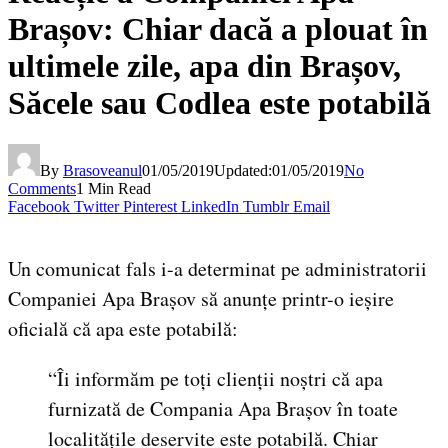
Brașov: Chiar dacă a plouat în
ultimele zile, apa din Brașov,
Săcele sau Codlea este potabilă
By
Brasoveanul
01/05/2019
Updated:
01/05/2019
No
Comments
1 Min Read
Facebook
Twitter
Pinterest
LinkedIn
Tumblr
Email
Un comunicat fals i-a determinat pe administratorii
Companiei Apa Brașov să anunțe printr-o ieșire
oficială că apa este potabilă:
“Îi informăm pe toți clienții noștri că apa
furnizată de Compania Apa Brașov în toate
localitățile deservite este potabilă. Chiar