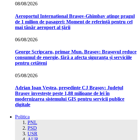
08/08/2026
Aeroportul Internațional Brașov‑Ghimbav atinge pragul
de 1 milion de pasageri: Moment de referință pentru cel
mai tânăr aeroport al țării
06/08/2026
George Scripcaru, primar Mun. Brașov: Brașovul reduce
consumul de energie, fără a afecta siguranța și serviciile
pentru cetățeni
05/08/2026
Adrian Ioan Veștea, președinte CJ Brașov: Județul
Brașov investește peste 1,88 milioane de lei în
modernizarea sistemului GIS pentru servicii publice
digitale
Politica
PNL
PSD
USR
AUR