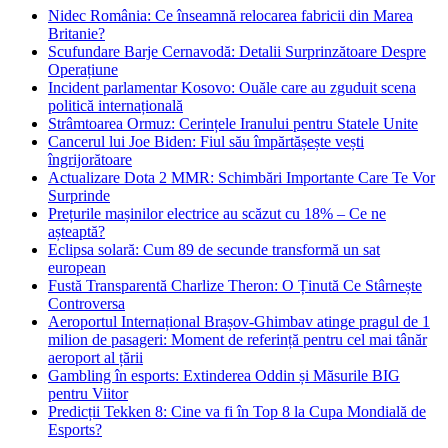
Nidec România: Ce înseamnă relocarea fabricii din Marea
Britanie?
Scufundare Barje Cernavodă: Detalii Surprinzătoare Despre
Operațiune
Incident parlamentar Kosovo: Ouăle care au zguduit scena
politică internațională
Strâmtoarea Ormuz: Cerințele Iranului pentru Statele Unite
Cancerul lui Joe Biden: Fiul său împărtășește vești
îngrijorătoare
Actualizare Dota 2 MMR: Schimbări Importante Care Te Vor
Surprinde
Prețurile mașinilor electrice au scăzut cu 18% – Ce ne
așteaptă?
Eclipsa solară: Cum 89 de secunde transformă un sat
european
Fustă Transparentă Charlize Theron: O Ținută Ce Stârnește
Controversa
Aeroportul Internațional Brașov‑Ghimbav atinge pragul de 1
milion de pasageri: Moment de referință pentru cel mai tânăr
aeroport al țării
Gambling în esports: Extinderea Oddin și Măsurile BIG
pentru Viitor
Predicții Tekken 8: Cine va fi în Top 8 la Cupa Mondială de
Esports?