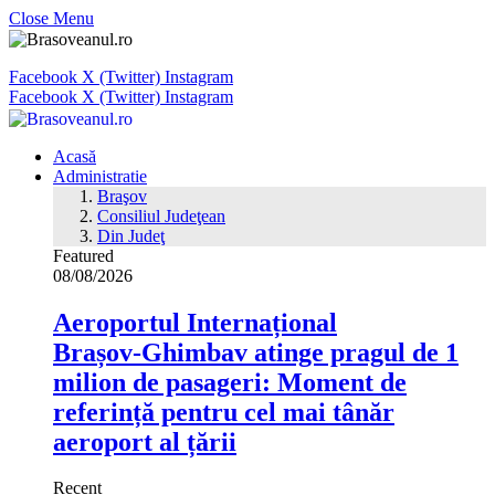
Close Menu
Facebook
X (Twitter)
Instagram
Facebook
X (Twitter)
Instagram
Acasă
Administratie
Braşov
Consiliul Judeţean
Din Judeţ
Featured
08/08/2026
Aeroportul Internațional
Brașov‑Ghimbav atinge pragul de 1
milion de pasageri: Moment de
referință pentru cel mai tânăr
aeroport al țării
Recent