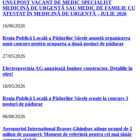
UNUI POST VACANT DE MEDIC SPECIALIST
MEDICINĂ DE URGENȚĂ SAU MEDIC DE FAMILIE CU
ATESTAT ÎN MEDICINĂ DE URGENȚĂ – IULIE 2026
16/06/2026
Regia Publică Locală a Pădurilor Săcele anunță organizarea
unui concurs pentru ocuparea a două posturi de pădurar
27/05/2026
Electroprecizia AG angajează Inginer constructor. Detaliile în
știre!
18/05/2026
Regia Publică Locală a Pădurilor Săcele scoate la concurs 3
posturi de pădurar
08/08/2026
Aeroportul Internațional Brașov‑Ghimbav atinge pragul de 1
milion de pasageri: Moment de referință pentru cel mai tânăr
aeroport al țării