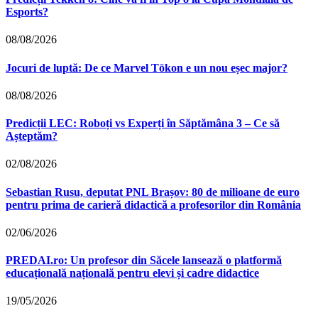
Esports?
08/08/2026
Jocuri de luptă: De ce Marvel Tōkon e un nou eșec major?
08/08/2026
Predicții LEC: Roboți vs Experți în Săptămâna 3 – Ce să
Așteptăm?
02/08/2026
Sebastian Rusu, deputat PNL Brașov: 80 de milioane de euro
pentru prima de carieră didactică a profesorilor din România
02/06/2026
PREDAI.ro: Un profesor din Săcele lansează o platformă
educațională națională pentru elevi și cadre didactice
19/05/2026