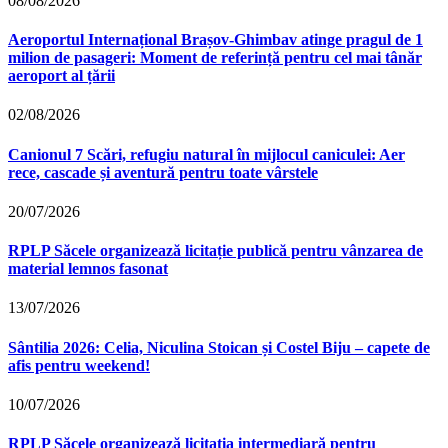
08/08/2026
Aeroportul Internațional Brașov‑Ghimbav atinge pragul de 1
milion de pasageri: Moment de referință pentru cel mai tânăr
aeroport al țării
02/08/2026
Canionul 7 Scări, refugiu natural în mijlocul caniculei: Aer
rece, cascade și aventură pentru toate vârstele
20/07/2026
RPLP Săcele organizează licitație publică pentru vânzarea de
material lemnos fasonat
13/07/2026
Sântilia 2026: Celia, Niculina Stoican și Costel Biju – capete de
afis pentru weekend!
10/07/2026
RPLP Săcele organizează licitația intermediară pentru