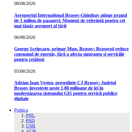
08/08/2026
Aeroportul Internațional Brașov‑Ghimbav atinge pragul
de 1 milion de pasageri: Moment de referință pentru cel
mai tânăr aeroport al țării
06/08/2026
George Scripcaru, primar Mun. Brașov: Brașovul reduce
consumul de energie, fără a afecta siguranța și serviciile
pentru cetățeni
05/08/2026
Adrian Ioan Veștea, președinte CJ Brașov: Județul
Brașov investește peste 1,88 milioane de lei în
modernizarea sistemului GIS pentru servicii publice
digitale
Politica
PNL
PSD
USR
AUR