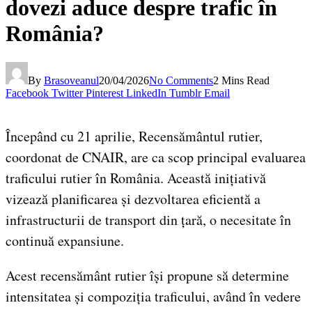
dovezi aduce despre trafic în
România?
By
Brasoveanul
20/04/2026
No Comments
2 Mins Read
Facebook
Twitter
Pinterest
LinkedIn
Tumblr
Email
Începând cu 21 aprilie, Recensământul rutier,
coordonat de CNAIR, are ca scop principal evaluarea
traficului rutier în România. Această inițiativă
vizează planificarea și dezvoltarea eficientă a
infrastructurii de transport din țară, o necesitate în
continuă expansiune.
Acest recensământ rutier își propune să determine
intensitatea și compoziția traficului, având în vedere