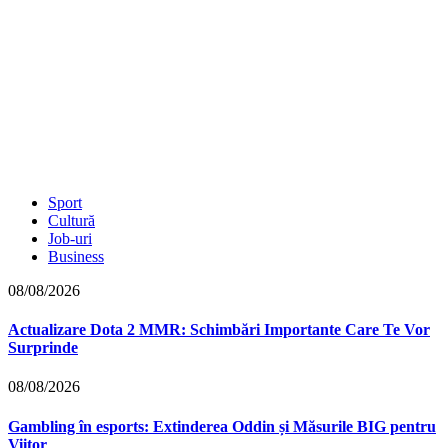
Sport
Cultură
Job-uri
Business
08/08/2026
Actualizare Dota 2 MMR: Schimbări Importante Care Te Vor
Surprinde
08/08/2026
Gambling în esports: Extinderea Oddin și Măsurile BIG pentru
Viitor