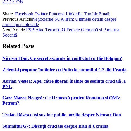
2223358
Share.
Facebook
Twitter
Pinterest
LinkedIn
Tumblr
Email
Previous Article
Negocierile SUA-Iran: Ultimele detalii despre
armistițiu și blocade
Next Article
FSB Atac Terorist: O Femeie Germană și Parkarea
Şocantă
Related
Posts
Nicușor Dan: Ce secret ascunde în conflictul cu Ilie Bolojan?
Zelenski propune întâlnire cu Putin la summitul G7 din Franța
Adrian Veștea: Apel către liberali înainte de ședința crucială la
PNL
Gaze Marea Neagră: Ce Urmează pentru România și OMV
Petrom?
Traian Băsescu își susține public poziția despre Nicușor Dan
Summitul G7: Discuții cruciale despre Iran și Ucraina