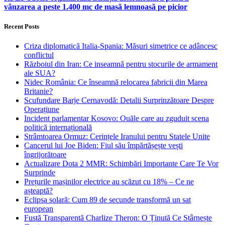
vânzarea a peste 1.400 mc de masă lemnoasă pe picior
Recent Posts
Criza diplomatică Italia-Spania: Măsuri simetrice ce adâncesc
conflictul
Războiul din Iran: Ce inseamnă pentru stocurile de armament
ale SUA?
Nidec România: Ce înseamnă relocarea fabricii din Marea
Britanie?
Scufundare Barje Cernavodă: Detalii Surprinzătoare Despre
Operațiune
Incident parlamentar Kosovo: Ouăle care au zguduit scena
politică internațională
Strâmtoarea Ormuz: Cerințele Iranului pentru Statele Unite
Cancerul lui Joe Biden: Fiul său împărtășește vești
îngrijorătoare
Actualizare Dota 2 MMR: Schimbări Importante Care Te Vor
Surprinde
Prețurile mașinilor electrice au scăzut cu 18% – Ce ne
așteaptă?
Eclipsa solară: Cum 89 de secunde transformă un sat
european
Fustă Transparentă Charlize Theron: O Ținută Ce Stârnește