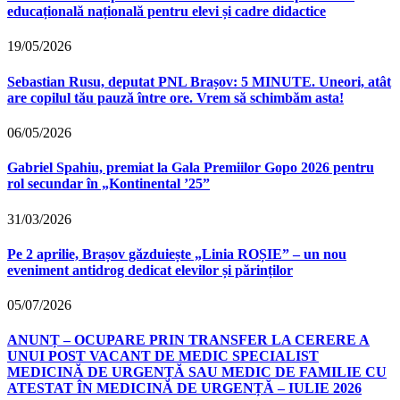
educațională națională pentru elevi și cadre didactice
19/05/2026
Sebastian Rusu, deputat PNL Brașov: 5 MINUTE. Uneori, atât
are copilul tău pauză între ore. Vrem să schimbăm asta!
06/05/2026
Gabriel Spahiu, premiat la Gala Premiilor Gopo 2026 pentru
rol secundar în „Kontinental ’25”
31/03/2026
Pe 2 aprilie, Brașov găzduiește „Linia ROȘIE” – un nou
eveniment antidrog dedicat elevilor și părinților
05/07/2026
ANUNȚ – OCUPARE PRIN TRANSFER LA CERERE A
UNUI POST VACANT DE MEDIC SPECIALIST
MEDICINĂ DE URGENȚĂ SAU MEDIC DE FAMILIE CU
ATESTAT ÎN MEDICINĂ DE URGENȚĂ – IULIE 2026