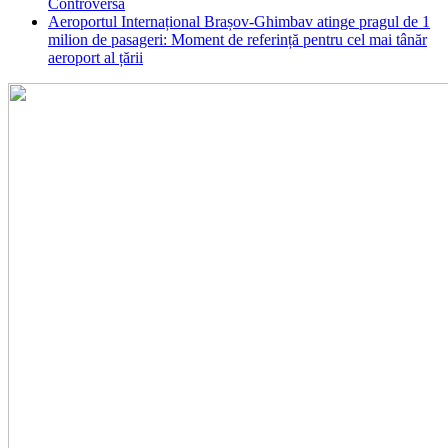
Controversa
Aeroportul Internațional Brașov‑Ghimbav atinge pragul de 1
milion de pasageri: Moment de referință pentru cel mai tânăr
aeroport al țării