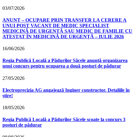
03/07/2026
ANUNȚ – OCUPARE PRIN TRANSFER LA CERERE A
UNUI POST VACANT DE MEDIC SPECIALIST
MEDICINĂ DE URGENȚĂ SAU MEDIC DE FAMILIE CU
ATESTAT ÎN MEDICINĂ DE URGENȚĂ – IULIE 2026
16/06/2026
Regia Publică Locală a Pădurilor Săcele anunță organizarea
unui concurs pentru ocuparea a două posturi de pădurar
27/05/2026
Electroprecizia AG angajează Inginer constructor. Detaliile în
știre!
18/05/2026
Regia Publică Locală a Pădurilor Săcele scoate la concurs 3
posturi de pădurar